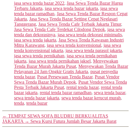
jasa sewa tenda bazar 2022
,
Jasa Sewa Tenda Bazar Harga
Terbaru Jakarta
,
jasa sewa tenda bazar jakarta
,
jasa sewa
tenda bazar ramadhan
,
Jasa Sewa Tenda Bazar Respon Cepat
Jakarta
,
Jasa Sewa Tenda Bazar Setting Cepat Neglasari
Tanggerang
,
Jasa Sewa Tenda Cafe Terbaik Jakarta Timur
,
Jasa Sewa Tenda Cafe Terdekat Cilodong Depok
,
jasa sewa
tenda dan dekorasinya
,
jasa sewa tenda dekorasi minimalis
,
jasa sewa tenda jakarta
,
Jasa Sewa Tenda Kawasan Industri
Mitra Karawang
,
jasa sewa tenda konvensional
,
jasa sewa
tenda konvensional jakarta
,
jasa sewa tenda parasol jakarta
,
jasa sewa tenda pernikahan
,
jasa sewa tenda pernikahan
jakarta
,
jasa sewa tenda pernikahan jaksel
,
Menyewakan
Tenda Bazar Murah Jakarta Pusat
,
Menyewakan Tenda Bazar
Pelayanan 24 Jam Ongkir Gratis Jakarta
,
pusat penyedia
tenda bazar
,
Pusat Persewaan Tenda Bazar
,
Pusat Vendor
Sewa Tenda Bazar Murah Depok
,
Pusat Vendor Sewa Tenda
Pesta Terbaik Jakarta Pusat
,
rental tenda bazar
,
rental tenda
bazar jakarta
,
rental tenda bazar ramadhan
,
sewa tenda bazar
,
sewa tenda bazar jakarta
,
sewa tenda bazar kerucut murah
,
tenda
,
tenda bazar
←
TEMPAT SEWA SOFA BLUDRU BERKUALITAS
JAKARTA
→
Sewa Kursi Futura Jumlah Besar Jakarta Barat