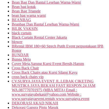
Bean Bag Dan Bantal Lesehan Warna-Warni
Bean bag kotak
Bean Bag Triangle
bean bag warna warni
BEANBAG
Beanbag Dan Bantal Lesehan Warna-Warni
BILIK VAKSIN
black curtain
Black Curtain Rental Center Jakarta
blower
BRental IBM 180×60 Strech Putih Event perpustakaan IPB
Bogor
BUNDAR
Bunga Meja
Cover Meja,Sarung Kursi Event Bersih,Harum
Cross Back Chair
Cross Back Chairs atau Kursi Silang Kayu
cross back chairs vip
CV.SURYA JAYA EVENT JL.LEBAK CIKETING
MUSTIKA JAYA BEKASI FAST RESPON 24 JAM
WA.087770701975 (MBA MITA) Email :
www.suryajayabekasi@yahoo.com Website :
www.suryajayaevent.rentals www.suryajaya.event
DEKORASI AKAD NIKAH
Dekorasi Gapura Pintu Masuk