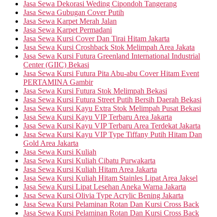
Jasa Sewa Dekorasi Weding Cipondoh Tangerang
Jasa Sewa Gubugan Cover Putih
Jasa Sewa Karpet Merah Jalan
Jasa Sewa Karpet Permadani
Jasa Sewa Kursi Cover Dan Tirai Hitam Jakarta
Jasa Sewa Kursi Croshback Stok Melimpah Area Jakata
Jasa Sewa Kursi Futura Greenland International Industrial
Center (GIIC) Bekasi
Jasa Sewa Kursi Futura Pita Abu-abu Cover Hitam Event
PERTAMINA Gambir
Jasa Sewa Kursi Futura Stok Melimpah Bekasi
Jasa Sewa Kursi Futura Street Putih Bersih Daerah Bekasi
Jasa Sewa Kursi Kayu Extra Stok Melimpah Pusat Bekasi
Jasa Sewa Kursi Kayu VIP Terbaru Area Jakarta
Jasa Sewa Kursi Kayu VIP Terbaru Area Terdekat Jakarta
Jasa Sewa Kursi Kayu VIP Type Tiffany Putih Hitam Dan
Gold Area Jakarta
Jasa Sewa Kursi Kuliah
Jasa Sewa Kursi Kuliah Cibatu Purwakarta
Jasa Sewa Kursi Kuliah Hitam Area Jakarta
Jasa Sewa Kursi Kuliah Hitam Stainles Lipat Area Jaksel
Jasa Sewa Kursi Lipat Lesehan Aneka Warna Jakarta
Jasa Sewa Kursi Olivia Type Acrylic Bening Jakarta
Jasa Sewa Kursi Pelaminan Rotan Dan Kursi Cross Back
Jasa Sewa Kursi Pelaminan Rotan Dan Kursi Cross Back