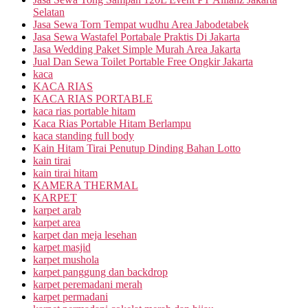
Selatan
Jasa Sewa Torn Tempat wudhu Area Jabodetabek
Jasa Sewa Wastafel Portabale Praktis Di Jakarta
Jasa Wedding Paket Simple Murah Area Jakarta
Jual Dan Sewa Toilet Portable Free Ongkir Jakarta
kaca
KACA RIAS
KACA RIAS PORTABLE
kaca rias portable hitam
Kaca Rias Portable Hitam Berlampu
kaca standing full body
Kain Hitam Tirai Penutup Dinding Bahan Lotto
kain tirai
kain tirai hitam
KAMERA THERMAL
KARPET
karpet arab
karpet area
karpet dan meja lesehan
karpet masjid
karpet mushola
karpet panggung dan backdrop
karpet peremadani merah
karpet permadani