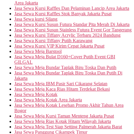
Area Jakarta
Jasa Sewa Kursi Raffles Dan Pelaminan Lancip Area Jakarta
Jasa Sewa Kursi Raffles Stok Banyak Jakarta Pusat
Jasa Sewa kursi Silang
Jasa Sewa Kursi Susun Futura Standar Pita Merah Di Jakarta
Jasa Sewa Kursi Susun Stainless Futura Event Gor Tangerang
Jasa Sewa Kursi Tiffany Acrylic Terbaru 2024 Bandung
Jasa Sewa Kursi Tiffany Putih Karawang
Jasa Sewa Kursi VIP Kirim Cepat Jakarta Pusat
Jasa Sewa Meja Barstool
Jasa Sewa Meja Bulat D160+Cover Putih Event GBI
GILGAL
Jasa Sewa Meja Bundar Taplak Biru Toska Dan Putih
Jasa Sewa Meja Bundar Taplak Biru Toska Dan Putih Di
Jakarta
Jasa Sewa Meja IBM Pasir Sari Cikarang Selatan
Jasa Sewa Meja Kaca Rias Hitam Terdekat Bekasi
Jasa Sewa Meja Kotak
Jasa Sewa Meja Kotak Area Jakarta
Jasa Sewa Meja Kotak Lesehan Promo Akhir Tahun Area
Bogor
Jasa Sewa Meja Kursi Taman Menteng Jakarta Pusat
Jasa Sewa Meja Rias Kotak Hitam Wilayah Jakarta
Jasa Sewa Meja Test Siap Setting Palmerah Jakarta Barat
Jasa Sewa Panggung Cikampek Timur