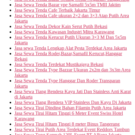
Jasa Sewa Tenda Bazar ype Sarnafil 5x5m TMII Jaktim
Jasa Sewa Tenda Cafe Terbaik Jakarta Timur
Jasa Sewa Tenda Cafe ukuran 2×2 dan 3×3 Atap Putih Area
Jakarta
Jasa Sewa Tenda Dekor Kain Serut Putih Bekasi
Jasa Sewa Tenda Kawasan Industri Mitra Karawang
Jasa Sewa Tenda Kerucut Putih Ukuran 3×3 M Dan 5x5m
Jakarta
Jasa sewa Tenda Lengkap Alat Pesta Terdekat Area Jakarta
Jasa Sewa Tenda Roder,Bazar,Sarnafil Kerucut,Hanggar
Bekasi
Jasa Sewa Tenda Terdekat Mustikajaya Bekasi
Jasa Sewa Tenda Type Bazzar Ukuran 2x2m dan 3x3m Area
Jakarta
Jasa Sewa Tenda Type Hanggar Dan Roder Transparan
Jakarta
Jasa Sewa Tiang Bendera Kayu Jati Dan Stainless Anti Karat
di Jakarta
Jasa Sewa Tiang Bendera VIP Stainless Dan Kayu Di Jakarta
Jasa Sewa Tirai Dinding Bahan Filamin Putih Area Jakarta
Jasa Sewa Tirai Hitam Tinggi 6 Meter Event Swiss Hotel
Karawang
Jasa Sewa Tirai Hitam Tinggi 8 meter Binus Tangerang
Jasa Sewa Tirai Putih Area Terdekat Event Reddors Tambun
Jasa Sewa Tong Sampah 120L Event PT Allianz Jakarta