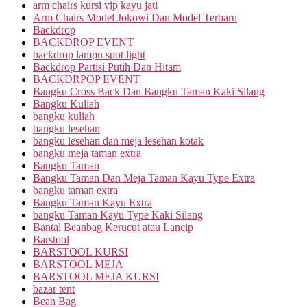
arm chairs kursi vip kayu jati
Arm Chairs Model Jokowi Dan Model Terbaru
Backdrop
BACKDROP EVENT
backdrop lampu spot light
Backdrop Partisi Putih Dan Hitam
BACKDRPOP EVENT
Bangku Cross Back Dan Bangku Taman Kaki Silang
Bangku Kuliah
bangku kuliah
bangku lesehan
bangku lesehan dan meja lesehan kotak
bangku meja taman extra
Bangku Taman
Bangku Taman Dan Meja Taman Kayu Type Extra
bangku taman extra
Bangku Taman Kayu Extra
bangku Taman Kayu Type Kaki Silang
Bantal Beanbag Kerucut atau Lancip
Barstool
BARSTOOL KURSI
BARSTOOL MEJA
BARSTOOL MEJA KURSI
bazar tent
Bean Bag