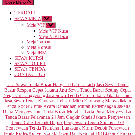
Close Menu
TERBARU
SEWA MEJA
Show
sub
Meja VIP
Show
menu
sub
Meja VIP Kaca
menu
Meja VIP Kaca
Meja Taman
Meja Konsul
Meja IBM
SEWA KURSI
SEWA TOILET
SEWA TENDA
CONTACT US
Categories
Jasa Sewa Tenda Bazar Harga Terbaru Jakarta
Jasa Sewa Tenda
Bazar Respon Cepat Jakarta
Jasa Sewa Tenda Bazar Setting Cepat
Neglasari Tanggerang
Jasa Sewa Tenda Cafe Terbaik Jakarta Timur
Jasa Sewa Tenda Kawasan Industri Mitra Karawang
Menyediakan
Tenda Roder Untuk Acara Ramadhan Murah Pademangan Jakarta
Utara
Menyewakan Tenda Bazar Murah Jakarta Pusat
Menyewakan
Tenda Bazar Pelayanan 24 Jam Ongkir Gratis Jakarta
Penyewaan
Tenda Cafe Terbaik Depok
Penyewaan Tenda Sarnavil 3x3
Penyewaan Tenda Tranfaran Langsung Kirim Depok
Persewaan
Tenda Roder,Konvensional, Bazar Dan Kerucut DKI Jakarta
Promo