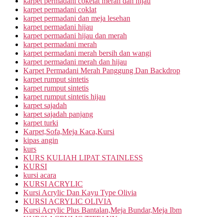
karpet permadani cokelat merah dan hijau
karpet permadani coklat
karpet permadani dan meja lesehan
karpet permadani hijau
karpet permadani hijau dan merah
karpet permadani merah
karpet permadani merah bersih dan wangi
karpet permadani merah dan hijau
Karpet Permadani Merah Panggung Dan Backdrop
karpet rumput sintetis
karpet rumput sintetis
karpet rumput sintetis hijau
karpet sajadah
karpet sajadah panjang
karpet turki
Karpet,Sofa,Meja Kaca,Kursi
kipas angin
kurs
KURS KULIAH LIPAT STAINLESS
KURSI
kursi acara
KURSI ACRYLIC
Kursi Acrylic Dan Kayu Type Olivia
KURSI ACRYLIC OLIVIA
Kursi Acrylic Plus Bantalan,Meja Bundar,Meja Ibm