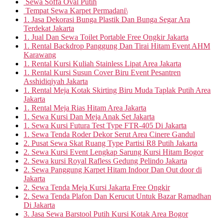
Sewa Soffa Oval Putih
Tempat Sewa Karpet Permadani\
1. Jasa Dekorasi Bunga Plastik Dan Bunga Segar Ara
Terdekat Jakarta
1. Jual Dan Sewa Toilet Portable Free Ongkir Jakarta
1. Rental Backdrop Panggung Dan Tirai Hitam Event AHM
Karawang
1. Rental Kursi Kuliah Stainless Lipat Area Jakarta
1. Rental Kursi Susun Cover Biru Event Pesantren
Asshidiqiyah Jakarta
1. Rental Meja Kotak Skirting Biru Muda Taplak Putih Area
Jakarta
1. Rental Meja Rias Hitam Area Jakarta
1. Sewa Kursi Dan Meja Anak Set Jakarta
1. Sewa Kursi Futura Test Type FTR-405 Di Jakarta
1. Sewa Tenda Roder Dekor Serut Area Cinere Gandul
2. Pusat Sewa Skat Ruang Type Partisi R8 Putih Jakarta
2. Sewa Kursi Event Lengkap Sarung Kursi Hitam Bogor
2. Sewa kursi Royal Rafless Gedung Pelindo Jakarta
2. Sewa Panggung Karpet Hitam Indoor Dan Out door di
Jakarta
2. Sewa Tenda Meja Kursi Jakarta Free Ongkir
2. Sewa Tenda Plafon Dan Kerucut Untuk Bazar Ramadhan
Di Jakarta
3. Jasa Sewa Barstool Putih Kursi Kotak Area Bogor