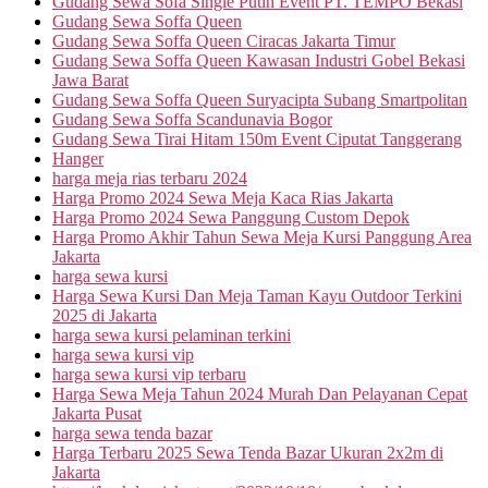
Gudang Sewa Sofa Single Putih Event PT. TEMPO Bekasi
Gudang Sewa Soffa Queen
Gudang Sewa Soffa Queen Ciracas Jakarta Timur
Gudang Sewa Soffa Queen Kawasan Industri Gobel Bekasi
Jawa Barat
Gudang Sewa Soffa Queen Suryacipta Subang Smartpolitan
Gudang Sewa Soffa Scandunavia Bogor
Gudang Sewa Tirai Hitam 150m Event Ciputat Tanggerang
Hanger
harga meja rias terbaru 2024
Harga Promo 2024 Sewa Meja Kaca Rias Jakarta
Harga Promo 2024 Sewa Panggung Custom Depok
Harga Promo Akhir Tahun Sewa Meja Kursi Panggung Area
Jakarta
harga sewa kursi
Harga Sewa Kursi Dan Meja Taman Kayu Outdoor Terkini
2025 di Jakarta
harga sewa kursi pelaminan terkini
harga sewa kursi vip
harga sewa kursi vip terbaru
Harga Sewa Meja Tahun 2024 Murah Dan Pelayanan Cepat
Jakarta Pusat
harga sewa tenda bazar
Harga Terbaru 2025 Sewa Tenda Bazar Ukuran 2x2m di
Jakarta