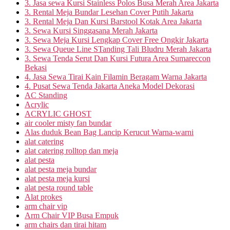
3. Jasa sewa Kursi Stainless Polos Busa Merah Area Jakarta
3. Rental Meja Bundar Lesehan Cover Putih Jakarta
3. Rental Meja Dan Kursi Barstool Kotak Area Jakarta
3. Sewa Kursi Singgasana Merah Jakarta
3. Sewa Meja Kursi Lengkap Cover Free Ongkir Jakarta
3. Sewa Queue Line STanding Tali Bludru Merah Jakarta
3. Sewa Tenda Serut Dan Kursi Futura Area Sumareccon
Bekasi
4. Jasa Sewa Tirai Kain Filamin Beragam Warna Jakarta
4. Pusat Sewa Tenda Jakarta Aneka Model Dekorasi
AC Standing
Acrylic
ACRYLIC GHOST
air cooler misty fan bundar
Alas duduk Bean Bag Lancip Kerucut Warna-warni
alat catering
alat catering rolltop dan meja
alat pesta
alat pesta meja bundar
alat pesta meja kursi
alat pesta round table
Alat prokes
arm chair vip
Arm Chair VIP Busa Empuk
arm chairs dan tirai hitam