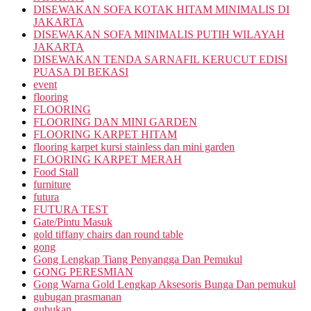
DISEWAKAN SOFA KOTAK HITAM MINIMALIS DI
JAKARTA
DISEWAKAN SOFA MINIMALIS PUTIH WILAYAH
JAKARTA
DISEWAKAN TENDA SARNAFIL KERUCUT EDISI
PUASA DI BEKASI
event
flooring
FLOORING
FLOORING DAN MINI GARDEN
FLOORING KARPET HITAM
flooring karpet kursi stainless dan mini garden
FLOORING KARPET MERAH
Food Stall
furniture
futura
FUTURA TEST
Gate/Pintu Masuk
gold tiffany chairs dan round table
gong
Gong Lengkap Tiang Penyangga Dan Pemukul
GONG PERESMIAN
Gong Warna Gold Lengkap Aksesoris Bunga Dan pemukul
gubugan prasmanan
gubukan