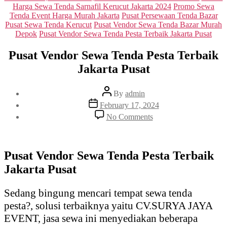
Harga Sewa Tenda Sarnafil Kerucut Jakarta 2024
Promo Sewa
Tenda Event Harga Murah Jakarta
Pusat Persewaan Tenda Bazar
Pusat Sewa Tenda Kerucut
Pusat Vendor Sewa Tenda Bazar Murah
Depok
Pusat Vendor Sewa Tenda Pesta Terbaik Jakarta Pusat
Pusat Vendor Sewa Tenda Pesta Terbaik
Jakarta Pusat
Post
By
admin
author
Post
February 17, 2024
date
on
No Comments
Pusat
Vendor
Sewa
Tenda
Pusat Vendor Sewa Tenda Pesta Terbaik
Pesta
Jakarta Pusat
Terbaik
Jakarta
Pusat
Sedang bingung mencari tempat sewa tenda
pesta?, solusi terbaiknya yaitu CV.SURYA JAYA
EVENT, jasa sewa ini menyediakan beberapa