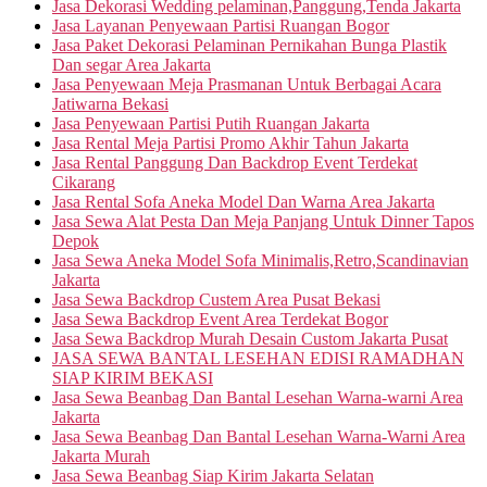
Jasa Dekorasi Wedding pelaminan,Panggung,Tenda Jakarta
Jasa Layanan Penyewaan Partisi Ruangan Bogor
Jasa Paket Dekorasi Pelaminan Pernikahan Bunga Plastik
Dan segar Area Jakarta
Jasa Penyewaan Meja Prasmanan Untuk Berbagai Acara
Jatiwarna Bekasi
Jasa Penyewaan Partisi Putih Ruangan Jakarta
Jasa Rental Meja Partisi Promo Akhir Tahun Jakarta
Jasa Rental Panggung Dan Backdrop Event Terdekat
Cikarang
Jasa Rental Sofa Aneka Model Dan Warna Area Jakarta
Jasa Sewa Alat Pesta Dan Meja Panjang Untuk Dinner Tapos
Depok
Jasa Sewa Aneka Model Sofa Minimalis,Retro,Scandinavian
Jakarta
Jasa Sewa Backdrop Custem Area Pusat Bekasi
Jasa Sewa Backdrop Event Area Terdekat Bogor
Jasa Sewa Backdrop Murah Desain Custom Jakarta Pusat
JASA SEWA BANTAL LESEHAN EDISI RAMADHAN
SIAP KIRIM BEKASI
Jasa Sewa Beanbag Dan Bantal Lesehan Warna-warni Area
Jakarta
Jasa Sewa Beanbag Dan Bantal Lesehan Warna-Warni Area
Jakarta Murah
Jasa Sewa Beanbag Siap Kirim Jakarta Selatan