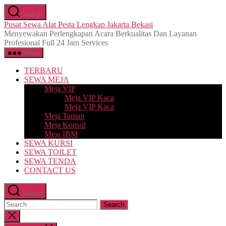
Skip
Search
to
Pusat Sewa Alat Pesta Lengkap Jakarta Bekasi
the
Menyewakan Perlengkapan Acara Berkualitas Dan Layanan
content
Profesional Full 24 Jam Services
Menu
TERBARU
SEWA MEJA
Meja VIP
Meja VIP Kaca
Meja VIP Kaca
Meja Taman
Meja Konsul
Meja IBM
SEWA KURSI
SEWA TOILET
SEWA TENDA
CONTACT US
Search
Search
for:
Close
search