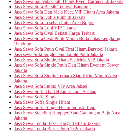
Jasa Sewa Sailtents Cloth Untuk Event Carnaval di Jakarta
Jasa Sewa Sofa Bersih Terawat Bandung
Jasa Sewa Sofa Dan Meja Kaca VIP Hitam Area Jakarta
Jasa Sewa Sofa Doble Putih di Jakarta
Jasa Sewa Sofa Lesehan Putih Area Bogor
Jasa Sewa Sofa Loui VIP Jakarta
Jasa Sewa Sofa Oval Bekasi Harga Terbaru
Jasa Sewa Sofa Oval Putih Murah Berkualitas Lengkong
Bandung
Jasa Sewa Sofa Putih Oval,Tirai Hitam,Barstool Jakarta
Jasa sewa Sofa Single Dan double Putih Jakarta
Jasa Sewa Sofa Single Hitam Set Meja VIP Jakarta
Jasa Sewa Sofa Single Putih Dan Hitam Event nt Tower
Jakarta
Jasa Sewa Sofa Studio Terbaru Siap Kirim Murah Area
Jakarta
Jasa Sewa Sofa Studio VIP Area Jaksel
Jasa Sewa Soffa Oval Hitam Jakarta Selatan
Jasa Sewa Soffa Single
Jasa Sewa Soffa Single Hitam
Jasa Sewa Soffa Single Hitam Industri Lipo
Jasa Sewa Standing Hangger Atau Gantungan Baju Area
Jakarta
Jasa Sewa Tenda Bazar Harga Terbaru Jakarta
Jasa Sewa Tenda Bazar Putih 2x2m Jakarta