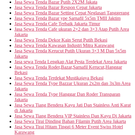
Jasa Sewa Tenda Bazar Putih 2X2M Jakata
Jasa Sewa Tenda Bazar Respon Cepat Jakarta
Jasa Sewa Tenda Bazar Setting Cepat Neglasari Tanggerang
Jasa Sewa Tenda Bazar ype Sarnafil 5x5m TMII Jaktim
Jasa Sewa Tenda Cafe Terbaik Jakarta Timur
Jasa Sewa Tenda Cafe ukuran 2×2 dan 3×3 Atap Putih Area
Jakarta
Jasa Sewa Tenda Dekor Kain Serut Putih Bekasi
Jasa Sewa Tenda Kawasan Industri Mitra Karawang
Jasa Sewa Tenda Kerucut Putih Ukuran 3×3 M Dan 5x5m
Jakarta
Jasa sewa Tenda Lengkap Alat Pesta Terdekat Area Jakarta
Jasa Sewa Tenda Roder,Bazar,Sarnafil Kerucut,Hanggar
Bekasi
Jasa Sewa Tenda Terdekat Mustikajaya Bekasi
Jasa Sewa Tenda Type Bazzar Ukuran 2x2m dan 3x3m Area
Jakarta
Jasa Sewa Tenda Type Hanggar Dan Roder Transparan
Jakarta
Jasa Sewa Tiang Bendera Kayu Jati Dan Stainless Anti Karat
di Jakarta
Jasa Sewa Tiang Bendera VIP Stainless Dan Kayu Di Jakarta
Jasa Sewa Tirai Dinding Bahan Filamin Putih Area Jakarta
Jasa Sewa Tirai Hitam Tinggi 6 Meter Event Swiss Hotel
Karawang