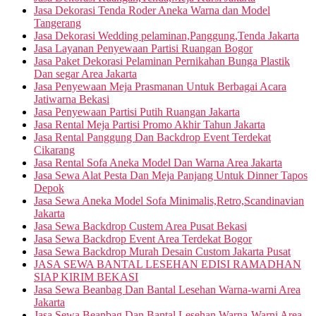
Jasa Dekorasi Tenda Roder Aneka Warna dan Model
Tangerang
Jasa Dekorasi Wedding pelaminan,Panggung,Tenda Jakarta
Jasa Layanan Penyewaan Partisi Ruangan Bogor
Jasa Paket Dekorasi Pelaminan Pernikahan Bunga Plastik
Dan segar Area Jakarta
Jasa Penyewaan Meja Prasmanan Untuk Berbagai Acara
Jatiwarna Bekasi
Jasa Penyewaan Partisi Putih Ruangan Jakarta
Jasa Rental Meja Partisi Promo Akhir Tahun Jakarta
Jasa Rental Panggung Dan Backdrop Event Terdekat
Cikarang
Jasa Rental Sofa Aneka Model Dan Warna Area Jakarta
Jasa Sewa Alat Pesta Dan Meja Panjang Untuk Dinner Tapos
Depok
Jasa Sewa Aneka Model Sofa Minimalis,Retro,Scandinavian
Jakarta
Jasa Sewa Backdrop Custem Area Pusat Bekasi
Jasa Sewa Backdrop Event Area Terdekat Bogor
Jasa Sewa Backdrop Murah Desain Custom Jakarta Pusat
JASA SEWA BANTAL LESEHAN EDISI RAMADHAN
SIAP KIRIM BEKASI
Jasa Sewa Beanbag Dan Bantal Lesehan Warna-warni Area
Jakarta
Jasa Sewa Beanbag Dan Bantal Lesehan Warna-Warni Area