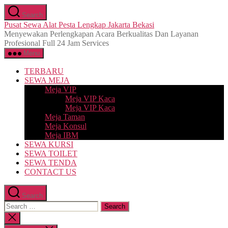
Skip
Search
to
Pusat Sewa Alat Pesta Lengkap Jakarta Bekasi
the
Menyewakan Perlengkapan Acara Berkualitas Dan Layanan
content
Profesional Full 24 Jam Services
Menu
TERBARU
SEWA MEJA
Meja VIP
Meja VIP Kaca
Meja VIP Kaca
Meja Taman
Meja Konsul
Meja IBM
SEWA KURSI
SEWA TOILET
SEWA TENDA
CONTACT US
Search
Search
for:
Close
search