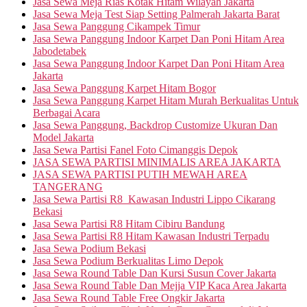
Jasa Sewa Meja Rias Kotak Hitam Wilayah Jakarta
Jasa Sewa Meja Test Siap Setting Palmerah Jakarta Barat
Jasa Sewa Panggung Cikampek Timur
Jasa Sewa Panggung Indoor Karpet Dan Poni Hitam Area
Jabodetabek
Jasa Sewa Panggung Indoor Karpet Dan Poni Hitam Area
Jakarta
Jasa Sewa Panggung Karpet Hitam Bogor
Jasa Sewa Panggung Karpet Hitam Murah Berkualitas Untuk
Berbagai Acara
Jasa Sewa Panggung, Backdrop Customize Ukuran Dan
Model Jakarta
Jasa Sewa Partisi Fanel Foto Cimanggis Depok
JASA SEWA PARTISI MINIMALIS AREA JAKARTA
JASA SEWA PARTISI PUTIH MEWAH AREA
TANGERANG
Jasa Sewa Partisi R8 Kawasan Industri Lippo Cikarang
Bekasi
Jasa Sewa Partisi R8 Hitam Cibiru Bandung
Jasa Sewa Partisi R8 Hitam Kawasan Industri Terpadu
Jasa Sewa Podium Bekasi
Jasa Sewa Podium Berkualitas Limo Depok
Jasa Sewa Round Table Dan Kursi Susun Cover Jakarta
Jasa Sewa Round Table Dan Mejja VIP Kaca Area Jakarta
Jasa Sewa Round Table Free Ongkir Jakarta