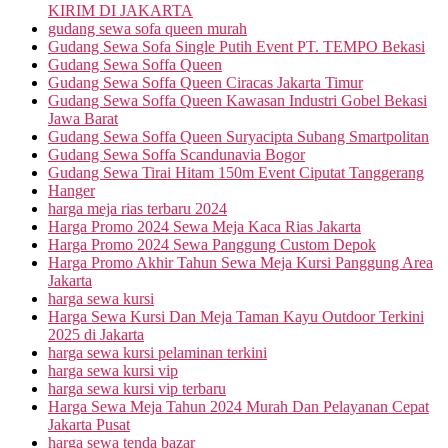
KIRIM DI JAKARTA
gudang sewa sofa queen murah
Gudang Sewa Sofa Single Putih Event PT. TEMPO Bekasi
Gudang Sewa Soffa Queen
Gudang Sewa Soffa Queen Ciracas Jakarta Timur
Gudang Sewa Soffa Queen Kawasan Industri Gobel Bekasi
Jawa Barat
Gudang Sewa Soffa Queen Suryacipta Subang Smartpolitan
Gudang Sewa Soffa Scandunavia Bogor
Gudang Sewa Tirai Hitam 150m Event Ciputat Tanggerang
Hanger
harga meja rias terbaru 2024
Harga Promo 2024 Sewa Meja Kaca Rias Jakarta
Harga Promo 2024 Sewa Panggung Custom Depok
Harga Promo Akhir Tahun Sewa Meja Kursi Panggung Area
Jakarta
harga sewa kursi
Harga Sewa Kursi Dan Meja Taman Kayu Outdoor Terkini
2025 di Jakarta
harga sewa kursi pelaminan terkini
harga sewa kursi vip
harga sewa kursi vip terbaru
Harga Sewa Meja Tahun 2024 Murah Dan Pelayanan Cepat
Jakarta Pusat
harga sewa tenda bazar