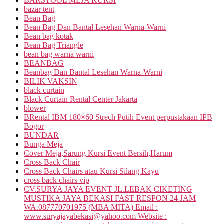
BARSTOOL MEJA KURSI
bazar tent
Bean Bag
Bean Bag Dan Bantal Lesehan Warna-Warni
Bean bag kotak
Bean Bag Triangle
bean bag warna warni
BEANBAG
Beanbag Dan Bantal Lesehan Warna-Warni
BILIK VAKSIN
black curtain
Black Curtain Rental Center Jakarta
blower
BRental IBM 180×60 Strech Putih Event perpustakaan IPB
Bogor
BUNDAR
Bunga Meja
Cover Meja,Sarung Kursi Event Bersih,Harum
Cross Back Chair
Cross Back Chairs atau Kursi Silang Kayu
cross back chairs vip
CV.SURYA JAYA EVENT JL.LEBAK CIKETING
MUSTIKA JAYA BEKASI FAST RESPON 24 JAM
WA.087770701975 (MBA MITA) Email :
www.suryajayabekasi@yahoo.com Website :