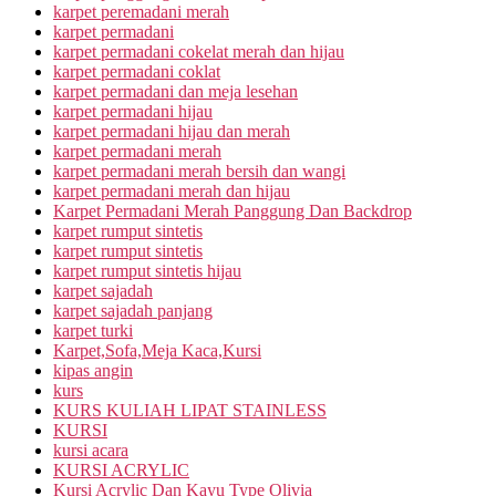
karpet peremadani merah
karpet permadani
karpet permadani cokelat merah dan hijau
karpet permadani coklat
karpet permadani dan meja lesehan
karpet permadani hijau
karpet permadani hijau dan merah
karpet permadani merah
karpet permadani merah bersih dan wangi
karpet permadani merah dan hijau
Karpet Permadani Merah Panggung Dan Backdrop
karpet rumput sintetis
karpet rumput sintetis
karpet rumput sintetis hijau
karpet sajadah
karpet sajadah panjang
karpet turki
Karpet,Sofa,Meja Kaca,Kursi
kipas angin
kurs
KURS KULIAH LIPAT STAINLESS
KURSI
kursi acara
KURSI ACRYLIC
Kursi Acrylic Dan Kayu Type Olivia