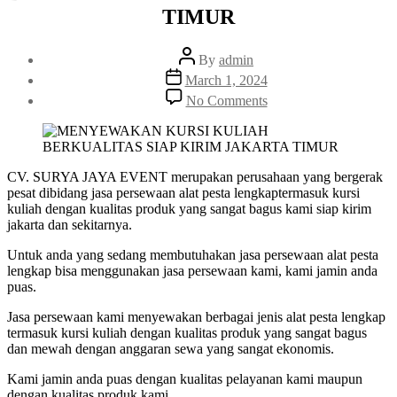
TIMUR
Post
By
admin
author
Post
March 1, 2024
date
on
No Comments
MENYEWAKAN
KURSI
KULIAH
BERKUALITAS
SIAP
CV. SURYA JAYA EVENT merupakan perusahaan yang bergerak
KIRIM
pesat dibidang jasa persewaan alat pesta lengkaptermasuk kursi
JAKARTA
kuliah dengan kualitas produk yang sangat bagus kami siap kirim
TIMUR
jakarta dan sekitarnya.
Untuk anda yang sedang membutuhakan jasa persewaan alat pesta
lengkap bisa menggunakan jasa persewaan kami, kami jamin anda
puas.
Jasa persewaan kami menyewakan berbagai jenis alat pesta lengkap
termasuk kursi kuliah dengan kualitas produk yang sangat bagus
dan mewah dengan anggaran sewa yang sangat ekonomis.
Kami jamin anda puas dengan kualitas pelayanan kami maupun
dengan kualitas produk kami.