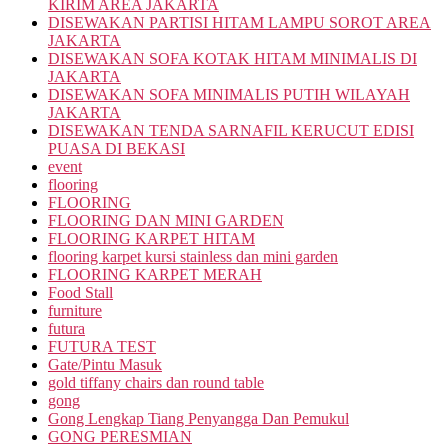
KIRIM AREA JAKARTA
DISEWAKAN PARTISI HITAM LAMPU SOROT AREA
JAKARTA
DISEWAKAN SOFA KOTAK HITAM MINIMALIS DI
JAKARTA
DISEWAKAN SOFA MINIMALIS PUTIH WILAYAH
JAKARTA
DISEWAKAN TENDA SARNAFIL KERUCUT EDISI
PUASA DI BEKASI
event
flooring
FLOORING
FLOORING DAN MINI GARDEN
FLOORING KARPET HITAM
flooring karpet kursi stainless dan mini garden
FLOORING KARPET MERAH
Food Stall
furniture
futura
FUTURA TEST
Gate/Pintu Masuk
gold tiffany chairs dan round table
gong
Gong Lengkap Tiang Penyangga Dan Pemukul
GONG PERESMIAN