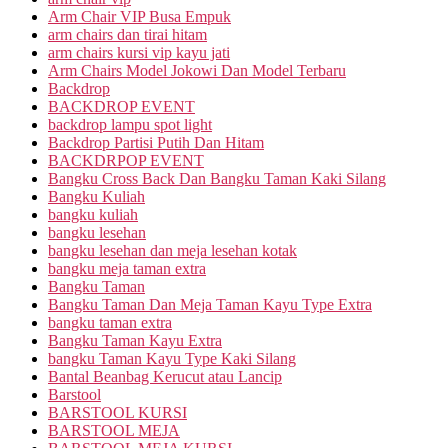
Arm Chair VIP Busa Empuk
arm chairs dan tirai hitam
arm chairs kursi vip kayu jati
Arm Chairs Model Jokowi Dan Model Terbaru
Backdrop
BACKDROP EVENT
backdrop lampu spot light
Backdrop Partisi Putih Dan Hitam
BACKDRPOP EVENT
Bangku Cross Back Dan Bangku Taman Kaki Silang
Bangku Kuliah
bangku kuliah
bangku lesehan
bangku lesehan dan meja lesehan kotak
bangku meja taman extra
Bangku Taman
Bangku Taman Dan Meja Taman Kayu Type Extra
bangku taman extra
Bangku Taman Kayu Extra
bangku Taman Kayu Type Kaki Silang
Bantal Beanbag Kerucut atau Lancip
Barstool
BARSTOOL KURSI
BARSTOOL MEJA