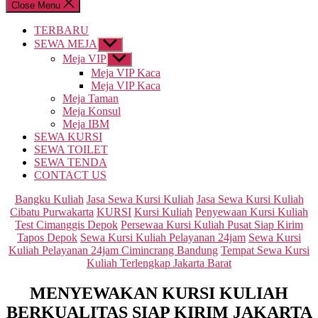
Close Menu
TERBARU
SEWA MEJA
Show
sub
Meja VIP
Show
menu
sub
Meja VIP Kaca
menu
Meja VIP Kaca
Meja Taman
Meja Konsul
Meja IBM
SEWA KURSI
SEWA TOILET
SEWA TENDA
CONTACT US
Categories
Bangku Kuliah
Jasa Sewa Kursi Kuliah
Jasa Sewa Kursi Kuliah
Cibatu Purwakarta
KURSI
Kursi Kuliah
Penyewaan Kursi Kuliah
Test Cimanggis Depok
Persewaa Kursi Kuliah Pusat Siap Kirim
Tapos Depok
Sewa Kursi Kuliah Pelayanan 24jam
Sewa Kursi
Kuliah Pelayanan 24jam Cimincrang Bandung
Tempat Sewa Kursi
Kuliah Terlengkap Jakarta Barat
MENYEWAKAN KURSI KULIAH
BERKUALITAS SIAP KIRIM JAKARTA