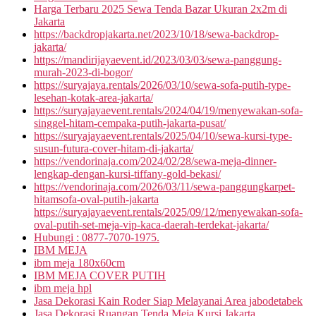
Harga Terbaru 2025 Sewa Tenda Bazar Ukuran 2x2m di
Jakarta
https://backdropjakarta.net/2023/10/18/sewa-backdrop-
jakarta/
https://mandirijayaevent.id/2023/03/03/sewa-panggung-
murah-2023-di-bogor/
https://suryajaya.rentals/2026/03/10/sewa-sofa-putih-type-
lesehan-kotak-area-jakarta/
https://suryajayaevent.rentals/2024/04/19/menyewakan-sofa-
singgel-hitam-cempaka-putih-jakarta-pusat/
https://suryajayaevent.rentals/2025/04/10/sewa-kursi-type-
susun-futura-cover-hitam-di-jakarta/
https://vendorinaja.com/2024/02/28/sewa-meja-dinner-
lengkap-dengan-kursi-tiffany-gold-bekasi/
https://vendorinaja.com/2026/03/11/sewa-panggungkarpet-
hitamsofa-oval-putih-jakarta
https://suryajayaevent.rentals/2025/09/12/menyewakan-sofa-
oval-putih-set-meja-vip-kaca-daerah-terdekat-jakarta/
Hubungi : 0877-7070-1975.
IBM MEJA
ibm meja 180x60cm
IBM MEJA COVER PUTIH
ibm meja hpl
Jasa Dekorasi Kain Roder Siap Melayanai Area jabodetabek
Jasa Dekorasi Ruangan,Tenda,Meja Kursi Jakarta