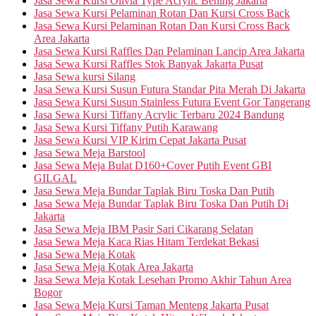
Jasa Sewa Kursi Olivia Type Acrylic Bening Jakarta
Jasa Sewa Kursi Pelaminan Rotan Dan Kursi Cross Back
Jasa Sewa Kursi Pelaminan Rotan Dan Kursi Cross Back
Area Jakarta
Jasa Sewa Kursi Raffles Dan Pelaminan Lancip Area Jakarta
Jasa Sewa Kursi Raffles Stok Banyak Jakarta Pusat
Jasa Sewa kursi Silang
Jasa Sewa Kursi Susun Futura Standar Pita Merah Di Jakarta
Jasa Sewa Kursi Susun Stainless Futura Event Gor Tangerang
Jasa Sewa Kursi Tiffany Acrylic Terbaru 2024 Bandung
Jasa Sewa Kursi Tiffany Putih Karawang
Jasa Sewa Kursi VIP Kirim Cepat Jakarta Pusat
Jasa Sewa Meja Barstool
Jasa Sewa Meja Bulat D160+Cover Putih Event GBI
GILGAL
Jasa Sewa Meja Bundar Taplak Biru Toska Dan Putih
Jasa Sewa Meja Bundar Taplak Biru Toska Dan Putih Di
Jakarta
Jasa Sewa Meja IBM Pasir Sari Cikarang Selatan
Jasa Sewa Meja Kaca Rias Hitam Terdekat Bekasi
Jasa Sewa Meja Kotak
Jasa Sewa Meja Kotak Area Jakarta
Jasa Sewa Meja Kotak Lesehan Promo Akhir Tahun Area
Bogor
Jasa Sewa Meja Kursi Taman Menteng Jakarta Pusat