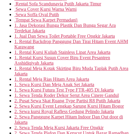
Rental Sofa Scandunavia Putih Jakarta Timur
Sewa Cover Kursi Warna Warni
Sewa Soffa Oval Putih
Tempat Sewa Karpet Permadani\
1. Jasa Dekorasi Bunga Plastik Dan Bunga Segar Ara
Terdekat Jakarta
1. Jual Dan Sewa Toilet Portable Free Ongkir Jakarta
1. Rental Backdrop Panggung Dan Tirai Hitam Event AHM
Karawang
1. Rental Kursi Kuliah Stainless Lipat Area Jakarta
1. Rental Kursi Susun Cover Biru Event Pesantren
Asshidiqiyah Jakarta
1. Rental Meja Kotak Skirting Biru Muda Taplak Putih Area
Jakarta
1. Rental Meja Rias Hitam Area Jakarta
1. Sewa Kursi Dan Meja Anak Set Jakarta
1. Sewa Kursi Futura Test Type FTR-405 Di Jakarta
1. Sewa Tenda Roder Dekor Serut Area Cinere Gandul
2. Pusat Sewa Skat Ruang Type Partisi R8 Putih Jakarta
2. Sewa Kursi Event Lengkap Sarung Kursi Hitam Bogor
2. Sewa kursi Royal Rafless Gedung Pelindo Jakarta
2. Sewa Panggung Karpet Hitam Indoor Dan Out door di
Jakarta
2. Sewa Tenda Meja Kursi Jakarta Free Ongkir
2. Sewa Tenda Plafon Dan Kerucut Untuk Bazar Ramadhan