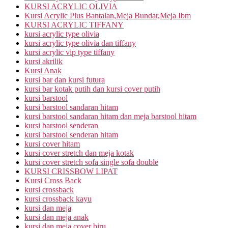
KURSI ACRYLIC OLIVIA
Kursi Acrylic Plus Bantalan,Meja Bundar,Meja Ibm
KURSI ACRYLIC TIFFANY
kursi acrylic type olivia
kursi acrylic type olivia dan tiffany
kursi acrylic vip type tiffany
kursi akrilik
Kursi Anak
kursi bar dan kursi futura
kursi bar kotak putih dan kursi cover putih
kursi barstool
kursi barstool sandaran hitam
kursi barstool sandaran hitam dan meja barstool hitam
kursi barstool senderan
kursi barstool senderan hitam
kursi cover hitam
kursi cover stretch dan meja kotak
kursi cover stretch sofa single sofa double
KURSI CRISSBOW LIPAT
Kursi Cross Back
kursi crossback
kursi crossback kayu
kursi dan meja
kursi dan meja anak
kursi dan meja cover biru