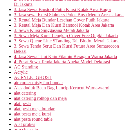
Di Jakarta
3. Jasa Sewa Barstool Putih Kursi Kotak Area Bogor
3. Jasa sewa Kursi Stainless Polos Busa Merah Area Jakarta
3. Rental Meja Bundar Lesehan Cover Putih Jakarta
3. Rental Meja Dan Kursi Barstool Kotak Area Jakarta
3. Sewa Kursi Singgasana Merah Jakarta
3. Sewa Meja Kursi Lengkap Cover Free Ongkir Jakarta
3. Sewa Queue Line STanding Tali Bludru Merah Jakarta
3. Sewa Tenda Serut Dan Kursi Futura Area Sumareccon
Bekasi
4. Jasa Sewa Tirai Kain Filamin Beragam Warna Jakarta
4. Pusat Sewa Tenda Jakarta Aneka Model Dekorasi
AC Standing
Acrylic
ACRYLIC GHOST
air cooler misty fan bundar
Alas duduk Bean Bag Lancip Kerucut Warna-warni
alat catering
alat catering rolltop dan meja
alat pesta
alat pesta meja bundar
alat pesta meja kursi
alat pesta round table
Alat prokes
arm chair vip