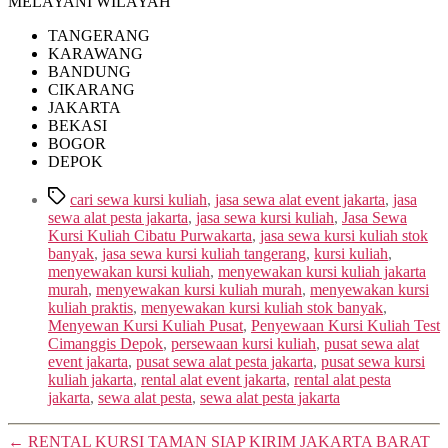
MELAYANI WILAYAH
TANGERANG
KARAWANG
BANDUNG
CIKARANG
JAKARTA
BEKASI
BOGOR
DEPOK
Tags
cari sewa kursi kuliah
,
jasa sewa alat event jakarta
,
jasa
sewa alat pesta jakarta
,
jasa sewa kursi kuliah
,
Jasa Sewa
Kursi Kuliah Cibatu Purwakarta
,
jasa sewa kursi kuliah stok
banyak
,
jasa sewa kursi kuliah tangerang
,
kursi kuliah
,
menyewakan kursi kuliah
,
menyewakan kursi kuliah jakarta
murah
,
menyewakan kursi kuliah murah
,
menyewakan kursi
kuliah praktis
,
menyewakan kursi kuliah stok banyak
,
Menyewan Kursi Kuliah Pusat
,
Penyewaan Kursi Kuliah Test
Cimanggis Depok
,
persewaan kursi kuliah
,
pusat sewa alat
event jakarta
,
pusat sewa alat pesta jakarta
,
pusat sewa kursi
kuliah jakarta
,
rental alat event jakarta
,
rental alat pesta
jakarta
,
sewa alat pesta
,
sewa alat pesta jakarta
←
RENTAL KURSI TAMAN SIAP KIRIM JAKARTA BARAT