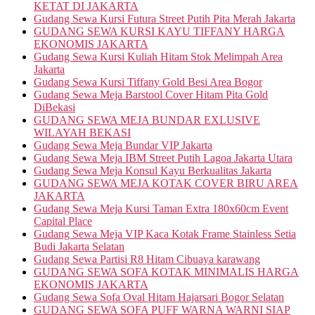
KETAT DI JAKARTA
Gudang Sewa Kursi Futura Street Putih Pita Merah Jakarta
GUDANG SEWA KURSI KAYU TIFFANY HARGA
EKONOMIS JAKARTA
Gudang Sewa Kursi Kuliah Hitam Stok Melimpah Area
Jakarta
Gudang Sewa Kursi Tiffany Gold Besi Area Bogor
Gudang Sewa Meja Barstool Cover Hitam Pita Gold
DiBekasi
GUDANG SEWA MEJA BUNDAR EXLUSIVE
WILAYAH BEKASI
Gudang Sewa Meja Bundar VIP Jakarta
Gudang Sewa Meja IBM Street Putih Lagoa Jakarta Utara
Gudang Sewa Meja Konsul Kayu Berkualitas Jakarta
GUDANG SEWA MEJA KOTAK COVER BIRU AREA
JAKARTA
Gudang Sewa Meja Kursi Taman Extra 180x60cm Event
Capital Place
Gudang Sewa Meja VIP Kaca Kotak Frame Stainless Setia
Budi Jakarta Selatan
Gudang Sewa Partisi R8 Hitam Cibuaya karawang
GUDANG SEWA SOFA KOTAK MINIMALIS HARGA
EKONOMIS JAKARTA
Gudang Sewa Sofa Oval Hitam Hajarsari Bogor Selatan
GUDANG SEWA SOFA PUFF WARNA WARNI SIAP