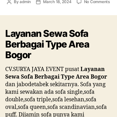
on
By
admin
March 18, 2024
No Comments
Post
Post
Lay
author
date
Se
Sof
Ber
Layanan Sewa Sofa
Typ
Are
Berbagai Type Area
Bog
Bogor
CV.SURYA JAYA EVENT pusat
Layanan
Sewa Sofa Berbagai Type Area Bogor
dan jabodetabek sekitarnya. Sofa yang
kami sewakan ada sofa single,sofa
double,sofa triple,sofa lesehan,sofa
oval,sofa queen,sofa scandinavian,sofa
puff. Dijamin sofa punya kami