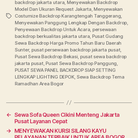
backdrop jakarta utara
,
Menyewakan Backdrop
Model Dan Ukuran Request Jakarta
,
Menyewakan
Costumize Backdrop Karangtengah Tanggerang
,
Tags
Menyewakan Panggung Lengkap Dengan Backdrop
,
Penyewaan Backdrop Untuk Acara
,
persewaan
backdrop berkualitas jakarta utara
,
Pusat Gudang
Sewa Backdrop Harga Promo Tahun Baru Daerah
Sunter
,
pusat persewaan backdrop jakarta pusat
,
Pusat Sewa Backdrop Bekasi
,
pusat sewa backdrop
jakarta pusat
,
Pusat Sewa Backdrop Panggung
,
PUSAT SEWA PANEL BACKDROP SIAP SETTING
LENGKAP LIGHTING DEPOK
,
Sewa Backdrop Tema
Ramadhan Area Bogor
←
Sewa Sofa Queen Cikini Menteng Jakarta
Pusat Layanan Cepat
→
MENYEWAKAN KURSI SILANG KAYU
PELAYANAN TERBAIK UNTUK AREA BOGOR