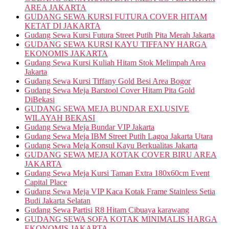
AREA JAKARTA
GUDANG SEWA KURSI FUTURA COVER HITAM
KETAT DI JAKARTA
Gudang Sewa Kursi Futura Street Putih Pita Merah Jakarta
GUDANG SEWA KURSI KAYU TIFFANY HARGA
EKONOMIS JAKARTA
Gudang Sewa Kursi Kuliah Hitam Stok Melimpah Area
Jakarta
Gudang Sewa Kursi Tiffany Gold Besi Area Bogor
Gudang Sewa Meja Barstool Cover Hitam Pita Gold
DiBekasi
GUDANG SEWA MEJA BUNDAR EXLUSIVE
WILAYAH BEKASI
Gudang Sewa Meja Bundar VIP Jakarta
Gudang Sewa Meja IBM Street Putih Lagoa Jakarta Utara
Gudang Sewa Meja Konsul Kayu Berkualitas Jakarta
GUDANG SEWA MEJA KOTAK COVER BIRU AREA
JAKARTA
Gudang Sewa Meja Kursi Taman Extra 180x60cm Event
Capital Place
Gudang Sewa Meja VIP Kaca Kotak Frame Stainless Setia
Budi Jakarta Selatan
Gudang Sewa Partisi R8 Hitam Cibuaya karawang
GUDANG SEWA SOFA KOTAK MINIMALIS HARGA
EKONOMIS JAKARTA