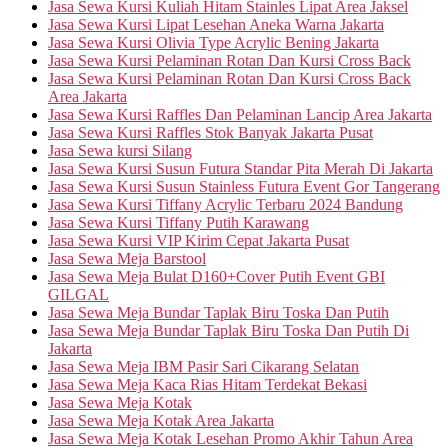
Jasa Sewa Kursi Kuliah Hitam Stainles Lipat Area Jaksel
Jasa Sewa Kursi Lipat Lesehan Aneka Warna Jakarta
Jasa Sewa Kursi Olivia Type Acrylic Bening Jakarta
Jasa Sewa Kursi Pelaminan Rotan Dan Kursi Cross Back
Jasa Sewa Kursi Pelaminan Rotan Dan Kursi Cross Back
Area Jakarta
Jasa Sewa Kursi Raffles Dan Pelaminan Lancip Area Jakarta
Jasa Sewa Kursi Raffles Stok Banyak Jakarta Pusat
Jasa Sewa kursi Silang
Jasa Sewa Kursi Susun Futura Standar Pita Merah Di Jakarta
Jasa Sewa Kursi Susun Stainless Futura Event Gor Tangerang
Jasa Sewa Kursi Tiffany Acrylic Terbaru 2024 Bandung
Jasa Sewa Kursi Tiffany Putih Karawang
Jasa Sewa Kursi VIP Kirim Cepat Jakarta Pusat
Jasa Sewa Meja Barstool
Jasa Sewa Meja Bulat D160+Cover Putih Event GBI
GILGAL
Jasa Sewa Meja Bundar Taplak Biru Toska Dan Putih
Jasa Sewa Meja Bundar Taplak Biru Toska Dan Putih Di
Jakarta
Jasa Sewa Meja IBM Pasir Sari Cikarang Selatan
Jasa Sewa Meja Kaca Rias Hitam Terdekat Bekasi
Jasa Sewa Meja Kotak
Jasa Sewa Meja Kotak Area Jakarta
Jasa Sewa Meja Kotak Lesehan Promo Akhir Tahun Area