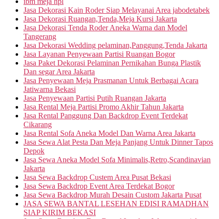
ibm meja hpl
Jasa Dekorasi Kain Roder Siap Melayanai Area jabodetabek
Jasa Dekorasi Ruangan,Tenda,Meja Kursi Jakarta
Jasa Dekorasi Tenda Roder Aneka Warna dan Model
Tangerang
Jasa Dekorasi Wedding pelaminan,Panggung,Tenda Jakarta
Jasa Layanan Penyewaan Partisi Ruangan Bogor
Jasa Paket Dekorasi Pelaminan Pernikahan Bunga Plastik
Dan segar Area Jakarta
Jasa Penyewaan Meja Prasmanan Untuk Berbagai Acara
Jatiwarna Bekasi
Jasa Penyewaan Partisi Putih Ruangan Jakarta
Jasa Rental Meja Partisi Promo Akhir Tahun Jakarta
Jasa Rental Panggung Dan Backdrop Event Terdekat
Cikarang
Jasa Rental Sofa Aneka Model Dan Warna Area Jakarta
Jasa Sewa Alat Pesta Dan Meja Panjang Untuk Dinner Tapos
Depok
Jasa Sewa Aneka Model Sofa Minimalis,Retro,Scandinavian
Jakarta
Jasa Sewa Backdrop Custem Area Pusat Bekasi
Jasa Sewa Backdrop Event Area Terdekat Bogor
Jasa Sewa Backdrop Murah Desain Custom Jakarta Pusat
JASA SEWA BANTAL LESEHAN EDISI RAMADHAN
SIAP KIRIM BEKASI