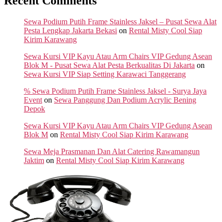
Recent Comments
Sewa Podium Putih Frame Stainless Jaksel – Pusat Sewa Alat
Pesta Lengkap Jakarta Bekasi
on
Rental Misty Cool Siap
Kirim Karawang
Sewa Kursi VIP Kayu Atau Arm Chairs VIP Gedung Asean
Blok M - Pusat Sewa Alat Pesta Berkualitas Di Jakarta
on
Sewa Kursi VIP Siap Setting Karawaci Tanggerang
% Sewa Podium Putih Frame Stainless Jaksel - Surya Jaya
Event
on
Sewa Panggung Dan Podium Acrylic Bening
Depok
Sewa Kursi VIP Kayu Atau Arm Chairs VIP Gedung Asean
Blok M
on
Rental Misty Cool Siap Kirim Karawang
Sewa Meja Prasmanan Dan Alat Catering Rawamangun
Jaktim
on
Rental Misty Cool Siap Kirim Karawang