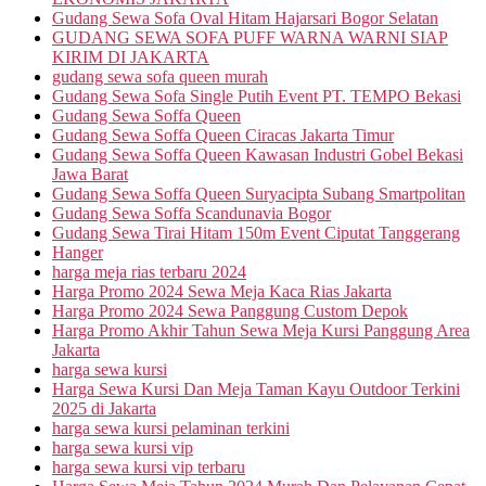
Gudang Sewa Sofa Oval Hitam Hajarsari Bogor Selatan
GUDANG SEWA SOFA PUFF WARNA WARNI SIAP
KIRIM DI JAKARTA
gudang sewa sofa queen murah
Gudang Sewa Sofa Single Putih Event PT. TEMPO Bekasi
Gudang Sewa Soffa Queen
Gudang Sewa Soffa Queen Ciracas Jakarta Timur
Gudang Sewa Soffa Queen Kawasan Industri Gobel Bekasi
Jawa Barat
Gudang Sewa Soffa Queen Suryacipta Subang Smartpolitan
Gudang Sewa Soffa Scandunavia Bogor
Gudang Sewa Tirai Hitam 150m Event Ciputat Tanggerang
Hanger
harga meja rias terbaru 2024
Harga Promo 2024 Sewa Meja Kaca Rias Jakarta
Harga Promo 2024 Sewa Panggung Custom Depok
Harga Promo Akhir Tahun Sewa Meja Kursi Panggung Area
Jakarta
harga sewa kursi
Harga Sewa Kursi Dan Meja Taman Kayu Outdoor Terkini
2025 di Jakarta
harga sewa kursi pelaminan terkini
harga sewa kursi vip
harga sewa kursi vip terbaru