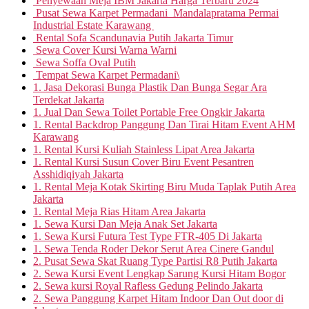
Penyewaan Meja IBM Jakarta Harga Terbaru 2024
Pusat Sewa Karpet Permadani Mandalapratama Permai
Industrial Estate Karawang
Rental Sofa Scandunavia Putih Jakarta Timur
Sewa Cover Kursi Warna Warni
Sewa Soffa Oval Putih
Tempat Sewa Karpet Permadani\
1. Jasa Dekorasi Bunga Plastik Dan Bunga Segar Ara
Terdekat Jakarta
1. Jual Dan Sewa Toilet Portable Free Ongkir Jakarta
1. Rental Backdrop Panggung Dan Tirai Hitam Event AHM
Karawang
1. Rental Kursi Kuliah Stainless Lipat Area Jakarta
1. Rental Kursi Susun Cover Biru Event Pesantren
Asshidiqiyah Jakarta
1. Rental Meja Kotak Skirting Biru Muda Taplak Putih Area
Jakarta
1. Rental Meja Rias Hitam Area Jakarta
1. Sewa Kursi Dan Meja Anak Set Jakarta
1. Sewa Kursi Futura Test Type FTR-405 Di Jakarta
1. Sewa Tenda Roder Dekor Serut Area Cinere Gandul
2. Pusat Sewa Skat Ruang Type Partisi R8 Putih Jakarta
2. Sewa Kursi Event Lengkap Sarung Kursi Hitam Bogor
2. Sewa kursi Royal Rafless Gedung Pelindo Jakarta
2. Sewa Panggung Karpet Hitam Indoor Dan Out door di