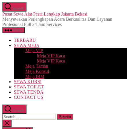
Skip
Search
to
Pusat Sewa Alat Pesta Lengkap Jakarta Bekasi
the
Menyewakan Perlengkapan Acara Berkualitas Dan Layanan
content
Profesional Full 24 Jam Services
Menu
TERBARU
SEWA MEJA
Meja VIP
Meja VIP Kaca
Meja VIP Kaca
Meja Taman
Meja Konsul
Meja IBM
SEWA KURSI
SEWA TOILET
SEWA TENDA
CONTACT US
Search
Search
for:
Close
search