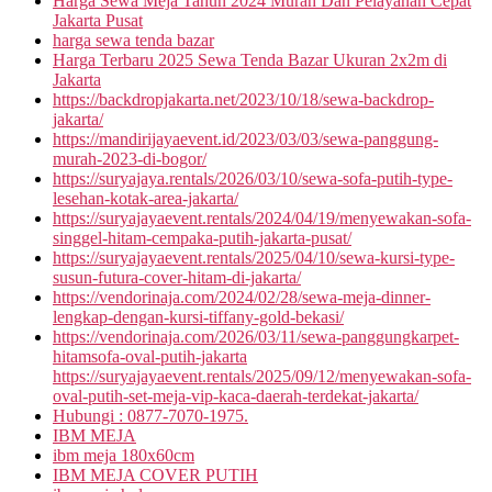
Harga Sewa Meja Tahun 2024 Murah Dan Pelayanan Cepat
Jakarta Pusat
harga sewa tenda bazar
Harga Terbaru 2025 Sewa Tenda Bazar Ukuran 2x2m di
Jakarta
https://backdropjakarta.net/2023/10/18/sewa-backdrop-
jakarta/
https://mandirijayaevent.id/2023/03/03/sewa-panggung-
murah-2023-di-bogor/
https://suryajaya.rentals/2026/03/10/sewa-sofa-putih-type-
lesehan-kotak-area-jakarta/
https://suryajayaevent.rentals/2024/04/19/menyewakan-sofa-
singgel-hitam-cempaka-putih-jakarta-pusat/
https://suryajayaevent.rentals/2025/04/10/sewa-kursi-type-
susun-futura-cover-hitam-di-jakarta/
https://vendorinaja.com/2024/02/28/sewa-meja-dinner-
lengkap-dengan-kursi-tiffany-gold-bekasi/
https://vendorinaja.com/2026/03/11/sewa-panggungkarpet-
hitamsofa-oval-putih-jakarta
https://suryajayaevent.rentals/2025/09/12/menyewakan-sofa-
oval-putih-set-meja-vip-kaca-daerah-terdekat-jakarta/
Hubungi : 0877-7070-1975.
IBM MEJA
ibm meja 180x60cm
IBM MEJA COVER PUTIH