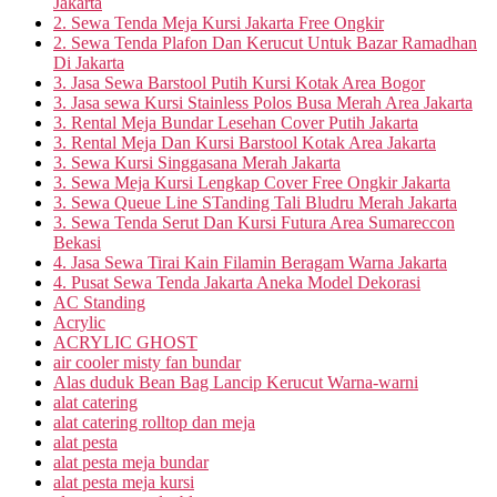
Jakarta
2. Sewa Tenda Meja Kursi Jakarta Free Ongkir
2. Sewa Tenda Plafon Dan Kerucut Untuk Bazar Ramadhan
Di Jakarta
3. Jasa Sewa Barstool Putih Kursi Kotak Area Bogor
3. Jasa sewa Kursi Stainless Polos Busa Merah Area Jakarta
3. Rental Meja Bundar Lesehan Cover Putih Jakarta
3. Rental Meja Dan Kursi Barstool Kotak Area Jakarta
3. Sewa Kursi Singgasana Merah Jakarta
3. Sewa Meja Kursi Lengkap Cover Free Ongkir Jakarta
3. Sewa Queue Line STanding Tali Bludru Merah Jakarta
3. Sewa Tenda Serut Dan Kursi Futura Area Sumareccon
Bekasi
4. Jasa Sewa Tirai Kain Filamin Beragam Warna Jakarta
4. Pusat Sewa Tenda Jakarta Aneka Model Dekorasi
AC Standing
Acrylic
ACRYLIC GHOST
air cooler misty fan bundar
Alas duduk Bean Bag Lancip Kerucut Warna-warni
alat catering
alat catering rolltop dan meja
alat pesta
alat pesta meja bundar
alat pesta meja kursi