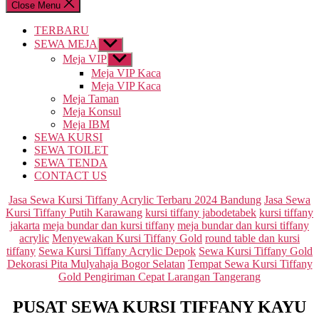
Close Menu
TERBARU
SEWA MEJA
Show
sub
Meja VIP
Show
menu
sub
Meja VIP Kaca
menu
Meja VIP Kaca
Meja Taman
Meja Konsul
Meja IBM
SEWA KURSI
SEWA TOILET
SEWA TENDA
CONTACT US
Categories
Jasa Sewa Kursi Tiffany Acrylic Terbaru 2024 Bandung
Jasa Sewa
Kursi Tiffany Putih Karawang
kursi tiffany jabodetabek
kursi tiffany
jakarta
meja bundar dan kursi tiffany
meja bundar dan kursi tiffany
acrylic
Menyewakan Kursi Tiffany Gold
round table dan kursi
tiffany
Sewa Kursi Tiffany Acrylic Depok
Sewa Kursi Tiffany Gold
Dekorasi Pita Mulyahaja Bogor Selatan
Tempat Sewa Kursi Tiffany
Gold Pengiriman Cepat Larangan Tangerang
PUSAT SEWA KURSI TIFFANY KAYU