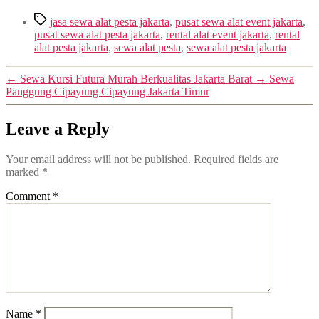
Tags
jasa sewa alat pesta jakarta
,
pusat sewa alat event jakarta
,
pusat sewa alat pesta jakarta
,
rental alat event jakarta
,
rental
alat pesta jakarta
,
sewa alat pesta
,
sewa alat pesta jakarta
←
Sewa Kursi Futura Murah Berkualitas Jakarta Barat
→
Sewa
Panggung Cipayung Cipayung Jakarta Timur
Leave a Reply
Your email address will not be published.
Required fields are
marked
*
Comment
*
Name
*