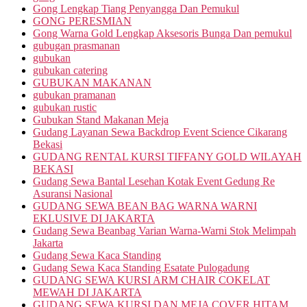
Gong Lengkap Tiang Penyangga Dan Pemukul
GONG PERESMIAN
Gong Warna Gold Lengkap Aksesoris Bunga Dan pemukul
gubugan prasmanan
gubukan
gubukan catering
GUBUKAN MAKANAN
gubukan pramanan
gubukan rustic
Gubukan Stand Makanan Meja
Gudang Layanan Sewa Backdrop Event Science Cikarang
Bekasi
GUDANG RENTAL KURSI TIFFANY GOLD WILAYAH
BEKASI
Gudang Sewa Bantal Lesehan Kotak Event Gedung Re
Asuransi Nasional
GUDANG SEWA BEAN BAG WARNA WARNI
EKLUSIVE DI JAKARTA
Gudang Sewa Beanbag Varian Warna-Warni Stok Melimpah
Jakarta
Gudang Sewa Kaca Standing
Gudang Sewa Kaca Standing Esatate Pulogadung
GUDANG SEWA KURSI ARM CHAIR COKELAT
MEWAH DI JAKARTA
GUDANG SEWA KURSI DAN MEJA COVER HITAM