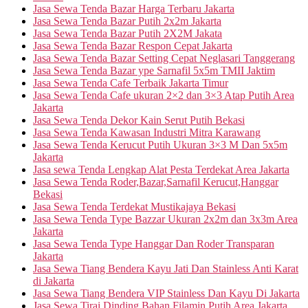
Jasa Sewa Tenda Bazar Harga Terbaru Jakarta
Jasa Sewa Tenda Bazar Putih 2x2m Jakarta
Jasa Sewa Tenda Bazar Putih 2X2M Jakata
Jasa Sewa Tenda Bazar Respon Cepat Jakarta
Jasa Sewa Tenda Bazar Setting Cepat Neglasari Tanggerang
Jasa Sewa Tenda Bazar ype Sarnafil 5x5m TMII Jaktim
Jasa Sewa Tenda Cafe Terbaik Jakarta Timur
Jasa Sewa Tenda Cafe ukuran 2×2 dan 3×3 Atap Putih Area
Jakarta
Jasa Sewa Tenda Dekor Kain Serut Putih Bekasi
Jasa Sewa Tenda Kawasan Industri Mitra Karawang
Jasa Sewa Tenda Kerucut Putih Ukuran 3×3 M Dan 5x5m
Jakarta
Jasa sewa Tenda Lengkap Alat Pesta Terdekat Area Jakarta
Jasa Sewa Tenda Roder,Bazar,Sarnafil Kerucut,Hanggar
Bekasi
Jasa Sewa Tenda Terdekat Mustikajaya Bekasi
Jasa Sewa Tenda Type Bazzar Ukuran 2x2m dan 3x3m Area
Jakarta
Jasa Sewa Tenda Type Hanggar Dan Roder Transparan
Jakarta
Jasa Sewa Tiang Bendera Kayu Jati Dan Stainless Anti Karat
di Jakarta
Jasa Sewa Tiang Bendera VIP Stainless Dan Kayu Di Jakarta
Jasa Sewa Tirai Dinding Bahan Filamin Putih Area Jakarta