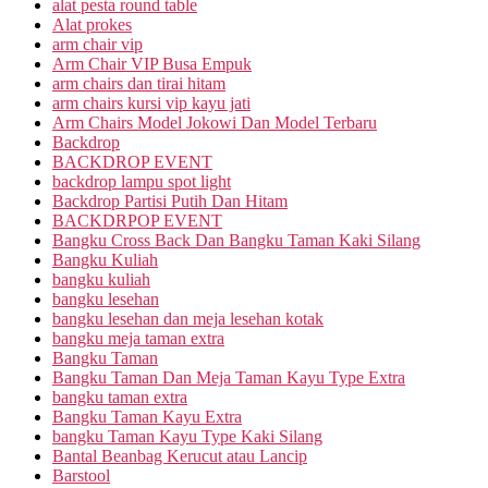
alat pesta round table
Alat prokes
arm chair vip
Arm Chair VIP Busa Empuk
arm chairs dan tirai hitam
arm chairs kursi vip kayu jati
Arm Chairs Model Jokowi Dan Model Terbaru
Backdrop
BACKDROP EVENT
backdrop lampu spot light
Backdrop Partisi Putih Dan Hitam
BACKDRPOP EVENT
Bangku Cross Back Dan Bangku Taman Kaki Silang
Bangku Kuliah
bangku kuliah
bangku lesehan
bangku lesehan dan meja lesehan kotak
bangku meja taman extra
Bangku Taman
Bangku Taman Dan Meja Taman Kayu Type Extra
bangku taman extra
Bangku Taman Kayu Extra
bangku Taman Kayu Type Kaki Silang
Bantal Beanbag Kerucut atau Lancip
Barstool