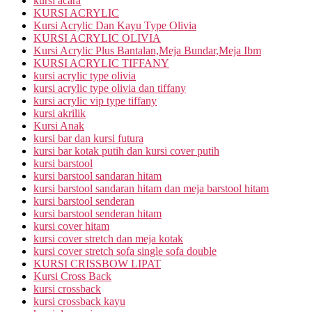
kursi acara
KURSI ACRYLIC
Kursi Acrylic Dan Kayu Type Olivia
KURSI ACRYLIC OLIVIA
Kursi Acrylic Plus Bantalan,Meja Bundar,Meja Ibm
KURSI ACRYLIC TIFFANY
kursi acrylic type olivia
kursi acrylic type olivia dan tiffany
kursi acrylic vip type tiffany
kursi akrilik
Kursi Anak
kursi bar dan kursi futura
kursi bar kotak putih dan kursi cover putih
kursi barstool
kursi barstool sandaran hitam
kursi barstool sandaran hitam dan meja barstool hitam
kursi barstool senderan
kursi barstool senderan hitam
kursi cover hitam
kursi cover stretch dan meja kotak
kursi cover stretch sofa single sofa double
KURSI CRISSBOW LIPAT
Kursi Cross Back
kursi crossback
kursi crossback kayu