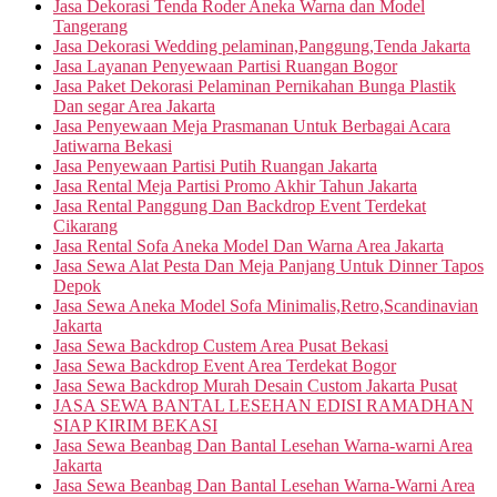
Jasa Dekorasi Tenda Roder Aneka Warna dan Model
Tangerang
Jasa Dekorasi Wedding pelaminan,Panggung,Tenda Jakarta
Jasa Layanan Penyewaan Partisi Ruangan Bogor
Jasa Paket Dekorasi Pelaminan Pernikahan Bunga Plastik
Dan segar Area Jakarta
Jasa Penyewaan Meja Prasmanan Untuk Berbagai Acara
Jatiwarna Bekasi
Jasa Penyewaan Partisi Putih Ruangan Jakarta
Jasa Rental Meja Partisi Promo Akhir Tahun Jakarta
Jasa Rental Panggung Dan Backdrop Event Terdekat
Cikarang
Jasa Rental Sofa Aneka Model Dan Warna Area Jakarta
Jasa Sewa Alat Pesta Dan Meja Panjang Untuk Dinner Tapos
Depok
Jasa Sewa Aneka Model Sofa Minimalis,Retro,Scandinavian
Jakarta
Jasa Sewa Backdrop Custem Area Pusat Bekasi
Jasa Sewa Backdrop Event Area Terdekat Bogor
Jasa Sewa Backdrop Murah Desain Custom Jakarta Pusat
JASA SEWA BANTAL LESEHAN EDISI RAMADHAN
SIAP KIRIM BEKASI
Jasa Sewa Beanbag Dan Bantal Lesehan Warna-warni Area
Jakarta
Jasa Sewa Beanbag Dan Bantal Lesehan Warna-Warni Area