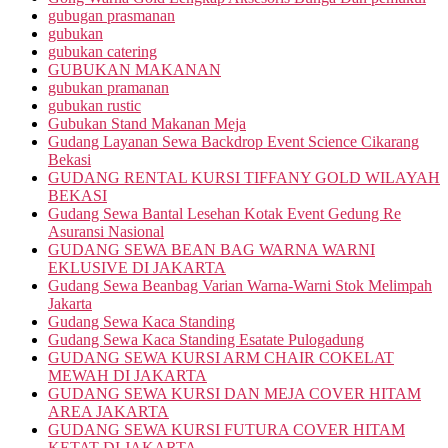
gubugan prasmanan
gubukan
gubukan catering
GUBUKAN MAKANAN
gubukan pramanan
gubukan rustic
Gubukan Stand Makanan Meja
Gudang Layanan Sewa Backdrop Event Science Cikarang
Bekasi
GUDANG RENTAL KURSI TIFFANY GOLD WILAYAH
BEKASI
Gudang Sewa Bantal Lesehan Kotak Event Gedung Re
Asuransi Nasional
GUDANG SEWA BEAN BAG WARNA WARNI
EKLUSIVE DI JAKARTA
Gudang Sewa Beanbag Varian Warna-Warni Stok Melimpah
Jakarta
Gudang Sewa Kaca Standing
Gudang Sewa Kaca Standing Esatate Pulogadung
GUDANG SEWA KURSI ARM CHAIR COKELAT
MEWAH DI JAKARTA
GUDANG SEWA KURSI DAN MEJA COVER HITAM
AREA JAKARTA
GUDANG SEWA KURSI FUTURA COVER HITAM
KETAT DI JAKARTA