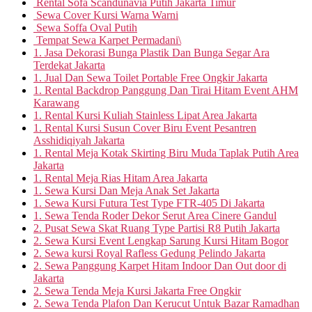
Rental Sofa Scandunavia Putih Jakarta Timur
Sewa Cover Kursi Warna Warni
Sewa Soffa Oval Putih
Tempat Sewa Karpet Permadani\
1. Jasa Dekorasi Bunga Plastik Dan Bunga Segar Ara
Terdekat Jakarta
1. Jual Dan Sewa Toilet Portable Free Ongkir Jakarta
1. Rental Backdrop Panggung Dan Tirai Hitam Event AHM
Karawang
1. Rental Kursi Kuliah Stainless Lipat Area Jakarta
1. Rental Kursi Susun Cover Biru Event Pesantren
Asshidiqiyah Jakarta
1. Rental Meja Kotak Skirting Biru Muda Taplak Putih Area
Jakarta
1. Rental Meja Rias Hitam Area Jakarta
1. Sewa Kursi Dan Meja Anak Set Jakarta
1. Sewa Kursi Futura Test Type FTR-405 Di Jakarta
1. Sewa Tenda Roder Dekor Serut Area Cinere Gandul
2. Pusat Sewa Skat Ruang Type Partisi R8 Putih Jakarta
2. Sewa Kursi Event Lengkap Sarung Kursi Hitam Bogor
2. Sewa kursi Royal Rafless Gedung Pelindo Jakarta
2. Sewa Panggung Karpet Hitam Indoor Dan Out door di
Jakarta
2. Sewa Tenda Meja Kursi Jakarta Free Ongkir
2. Sewa Tenda Plafon Dan Kerucut Untuk Bazar Ramadhan