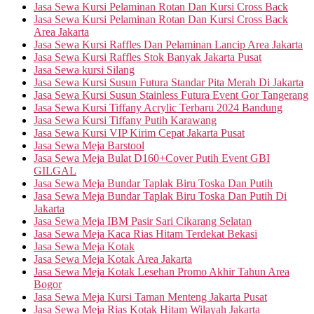
Jasa Sewa Kursi Pelaminan Rotan Dan Kursi Cross Back
Jasa Sewa Kursi Pelaminan Rotan Dan Kursi Cross Back
Area Jakarta
Jasa Sewa Kursi Raffles Dan Pelaminan Lancip Area Jakarta
Jasa Sewa Kursi Raffles Stok Banyak Jakarta Pusat
Jasa Sewa kursi Silang
Jasa Sewa Kursi Susun Futura Standar Pita Merah Di Jakarta
Jasa Sewa Kursi Susun Stainless Futura Event Gor Tangerang
Jasa Sewa Kursi Tiffany Acrylic Terbaru 2024 Bandung
Jasa Sewa Kursi Tiffany Putih Karawang
Jasa Sewa Kursi VIP Kirim Cepat Jakarta Pusat
Jasa Sewa Meja Barstool
Jasa Sewa Meja Bulat D160+Cover Putih Event GBI
GILGAL
Jasa Sewa Meja Bundar Taplak Biru Toska Dan Putih
Jasa Sewa Meja Bundar Taplak Biru Toska Dan Putih Di
Jakarta
Jasa Sewa Meja IBM Pasir Sari Cikarang Selatan
Jasa Sewa Meja Kaca Rias Hitam Terdekat Bekasi
Jasa Sewa Meja Kotak
Jasa Sewa Meja Kotak Area Jakarta
Jasa Sewa Meja Kotak Lesehan Promo Akhir Tahun Area
Bogor
Jasa Sewa Meja Kursi Taman Menteng Jakarta Pusat
Jasa Sewa Meja Rias Kotak Hitam Wilayah Jakarta