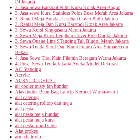
Di Jakarta
3. Jasa Sewa Barstool Putih Kursi Kotak Area Bogor
3. Jasa sewa Kursi Stainless Polos Busa Merah Area Jakarta
3. Rental Meja Bundar Lesehan Cover Putih Jakarta
3. Rental Meja Dan Kursi Barstool Kotak Area Jakarta
3. Sewa Kursi Singgasana Merah Jakarta
3. Sewa Meja Kursi Lengkap Cover Free Ongkir Jakarta
3. Sewa Queue Line STanding Tali Bludru Merah Jakarta
3. Sewa Tenda Serut Dan Kursi Futura Area Sumareccon
Bekasi
4. Jasa Sewa Tirai Kain Filamin Beragam Warna Jakarta
4. Pusat Sewa Tenda Jakarta Aneka Model Dekorasi
AC Standing
Acrylic
ACRYLIC GHOST
air cooler misty fan bundar
Alas duduk Bean Bag Lancip Kerucut Warna-warni
alat catering
alat catering rolltop dan meja
alat pesta
alat pesta meja bundar
alat pesta meja kursi
alat pesta round table
Alat prokes
arm chair vip