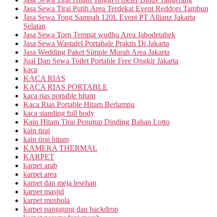
Jasa Sewa Tirai Putih Area Terdekat Event Reddors Tambun
Jasa Sewa Tong Sampah 120L Event PT Allianz Jakarta
Selatan
Jasa Sewa Torn Tempat wudhu Area Jabodetabek
Jasa Sewa Wastafel Portabale Praktis Di Jakarta
Jasa Wedding Paket Simple Murah Area Jakarta
Jual Dan Sewa Toilet Portable Free Ongkir Jakarta
kaca
KACA RIAS
KACA RIAS PORTABLE
kaca rias portable hitam
Kaca Rias Portable Hitam Berlampu
kaca standing full body
Kain Hitam Tirai Penutup Dinding Bahan Lotto
kain tirai
kain tirai hitam
KAMERA THERMAL
KARPET
karpet arab
karpet area
karpet dan meja lesehan
karpet masjid
karpet mushola
karpet panggung dan backdrop