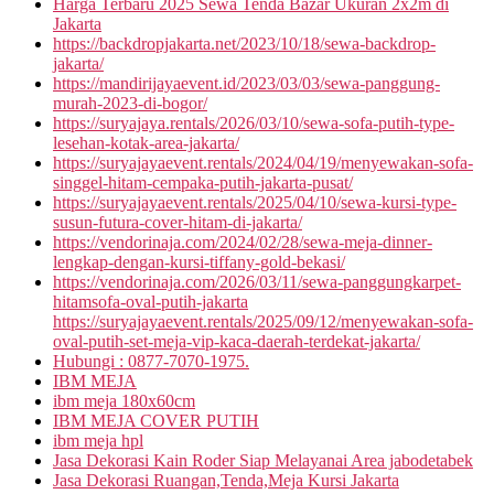
Harga Terbaru 2025 Sewa Tenda Bazar Ukuran 2x2m di
Jakarta
https://backdropjakarta.net/2023/10/18/sewa-backdrop-
jakarta/
https://mandirijayaevent.id/2023/03/03/sewa-panggung-
murah-2023-di-bogor/
https://suryajaya.rentals/2026/03/10/sewa-sofa-putih-type-
lesehan-kotak-area-jakarta/
https://suryajayaevent.rentals/2024/04/19/menyewakan-sofa-
singgel-hitam-cempaka-putih-jakarta-pusat/
https://suryajayaevent.rentals/2025/04/10/sewa-kursi-type-
susun-futura-cover-hitam-di-jakarta/
https://vendorinaja.com/2024/02/28/sewa-meja-dinner-
lengkap-dengan-kursi-tiffany-gold-bekasi/
https://vendorinaja.com/2026/03/11/sewa-panggungkarpet-
hitamsofa-oval-putih-jakarta
https://suryajayaevent.rentals/2025/09/12/menyewakan-sofa-
oval-putih-set-meja-vip-kaca-daerah-terdekat-jakarta/
Hubungi : 0877-7070-1975.
IBM MEJA
ibm meja 180x60cm
IBM MEJA COVER PUTIH
ibm meja hpl
Jasa Dekorasi Kain Roder Siap Melayanai Area jabodetabek
Jasa Dekorasi Ruangan,Tenda,Meja Kursi Jakarta