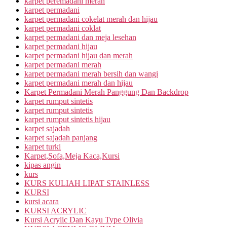
karpet peremadani merah
karpet permadani
karpet permadani cokelat merah dan hijau
karpet permadani coklat
karpet permadani dan meja lesehan
karpet permadani hijau
karpet permadani hijau dan merah
karpet permadani merah
karpet permadani merah bersih dan wangi
karpet permadani merah dan hijau
Karpet Permadani Merah Panggung Dan Backdrop
karpet rumput sintetis
karpet rumput sintetis
karpet rumput sintetis hijau
karpet sajadah
karpet sajadah panjang
karpet turki
Karpet,Sofa,Meja Kaca,Kursi
kipas angin
kurs
KURS KULIAH LIPAT STAINLESS
KURSI
kursi acara
KURSI ACRYLIC
Kursi Acrylic Dan Kayu Type Olivia