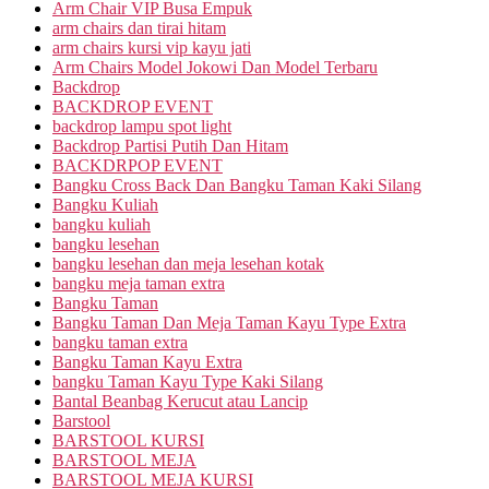
Arm Chair VIP Busa Empuk
arm chairs dan tirai hitam
arm chairs kursi vip kayu jati
Arm Chairs Model Jokowi Dan Model Terbaru
Backdrop
BACKDROP EVENT
backdrop lampu spot light
Backdrop Partisi Putih Dan Hitam
BACKDRPOP EVENT
Bangku Cross Back Dan Bangku Taman Kaki Silang
Bangku Kuliah
bangku kuliah
bangku lesehan
bangku lesehan dan meja lesehan kotak
bangku meja taman extra
Bangku Taman
Bangku Taman Dan Meja Taman Kayu Type Extra
bangku taman extra
Bangku Taman Kayu Extra
bangku Taman Kayu Type Kaki Silang
Bantal Beanbag Kerucut atau Lancip
Barstool
BARSTOOL KURSI
BARSTOOL MEJA
BARSTOOL MEJA KURSI