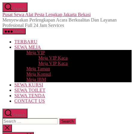
Skip
Search
to
Pusat Sewa Alat Pesta Lengkap Jakarta Bekasi
the
Menyewakan Perlengkapan Acara Berkualitas Dan Layanan
content
Profesional Full 24 Jam Services
Menu
TERBARU
SEWA MEJA
Meja VIP
Meja VIP Kaca
Meja VIP Kaca
Meja Taman
Meja Konsul
Meja IBM
SEWA KURSI
SEWA TOILET
SEWA TENDA
CONTACT US
Search
Search
for:
Close
search