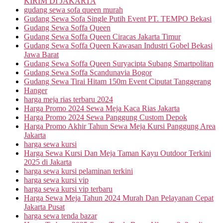
KIRIM DI JAKARTA
gudang sewa sofa queen murah
Gudang Sewa Sofa Single Putih Event PT. TEMPO Bekasi
Gudang Sewa Soffa Queen
Gudang Sewa Soffa Queen Ciracas Jakarta Timur
Gudang Sewa Soffa Queen Kawasan Industri Gobel Bekasi
Jawa Barat
Gudang Sewa Soffa Queen Suryacipta Subang Smartpolitan
Gudang Sewa Soffa Scandunavia Bogor
Gudang Sewa Tirai Hitam 150m Event Ciputat Tanggerang
Hanger
harga meja rias terbaru 2024
Harga Promo 2024 Sewa Meja Kaca Rias Jakarta
Harga Promo 2024 Sewa Panggung Custom Depok
Harga Promo Akhir Tahun Sewa Meja Kursi Panggung Area
Jakarta
harga sewa kursi
Harga Sewa Kursi Dan Meja Taman Kayu Outdoor Terkini
2025 di Jakarta
harga sewa kursi pelaminan terkini
harga sewa kursi vip
harga sewa kursi vip terbaru
Harga Sewa Meja Tahun 2024 Murah Dan Pelayanan Cepat
Jakarta Pusat
harga sewa tenda bazar