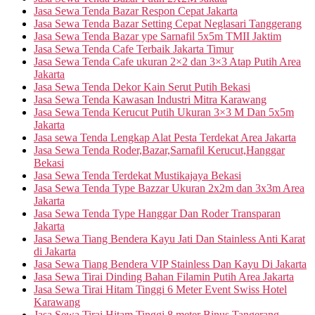
Jasa Sewa Tenda Bazar Respon Cepat Jakarta
Jasa Sewa Tenda Bazar Setting Cepat Neglasari Tanggerang
Jasa Sewa Tenda Bazar ype Sarnafil 5x5m TMII Jaktim
Jasa Sewa Tenda Cafe Terbaik Jakarta Timur
Jasa Sewa Tenda Cafe ukuran 2×2 dan 3×3 Atap Putih Area
Jakarta
Jasa Sewa Tenda Dekor Kain Serut Putih Bekasi
Jasa Sewa Tenda Kawasan Industri Mitra Karawang
Jasa Sewa Tenda Kerucut Putih Ukuran 3×3 M Dan 5x5m
Jakarta
Jasa sewa Tenda Lengkap Alat Pesta Terdekat Area Jakarta
Jasa Sewa Tenda Roder,Bazar,Sarnafil Kerucut,Hanggar
Bekasi
Jasa Sewa Tenda Terdekat Mustikajaya Bekasi
Jasa Sewa Tenda Type Bazzar Ukuran 2x2m dan 3x3m Area
Jakarta
Jasa Sewa Tenda Type Hanggar Dan Roder Transparan
Jakarta
Jasa Sewa Tiang Bendera Kayu Jati Dan Stainless Anti Karat
di Jakarta
Jasa Sewa Tiang Bendera VIP Stainless Dan Kayu Di Jakarta
Jasa Sewa Tirai Dinding Bahan Filamin Putih Area Jakarta
Jasa Sewa Tirai Hitam Tinggi 6 Meter Event Swiss Hotel
Karawang
Jasa Sewa Tirai Hitam Tinggi 8 meter Binus Tangerang