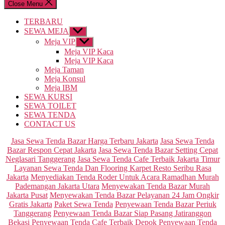
Close Menu
TERBARU
SEWA MEJA
Show
sub
Meja VIP
Show
menu
sub
Meja VIP Kaca
menu
Meja VIP Kaca
Meja Taman
Meja Konsul
Meja IBM
SEWA KURSI
SEWA TOILET
SEWA TENDA
CONTACT US
Categories
Jasa Sewa Tenda Bazar Harga Terbaru Jakarta
Jasa Sewa Tenda
Bazar Respon Cepat Jakarta
Jasa Sewa Tenda Bazar Setting Cepat
Neglasari Tanggerang
Jasa Sewa Tenda Cafe Terbaik Jakarta Timur
Layanan Sewa Tenda Dan Flooring Karpet Resto Seribu Rasa
Jakarta
Menyediakan Tenda Roder Untuk Acara Ramadhan Murah
Pademangan Jakarta Utara
Menyewakan Tenda Bazar Murah
Jakarta Pusat
Menyewakan Tenda Bazar Pelayanan 24 Jam Ongkir
Gratis Jakarta
Paket Sewa Tenda
Penyewaan Tenda Bazar Periuk
Tanggerang
Penyewaan Tenda Bazar Siap Pasang Jatiranggon
Bekasi
Penyewaan Tenda Cafe Terbaik Depok
Penyewaan Tenda