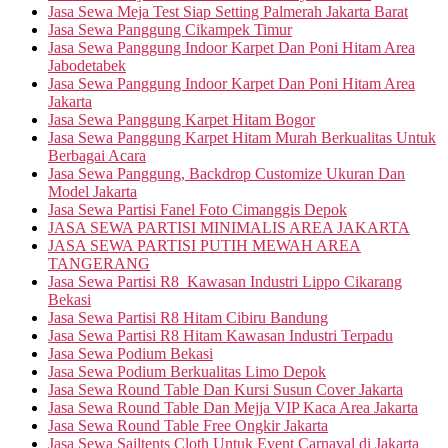
Jasa Sewa Meja Test Siap Setting Palmerah Jakarta Barat
Jasa Sewa Panggung Cikampek Timur
Jasa Sewa Panggung Indoor Karpet Dan Poni Hitam Area
Jabodetabek
Jasa Sewa Panggung Indoor Karpet Dan Poni Hitam Area
Jakarta
Jasa Sewa Panggung Karpet Hitam Bogor
Jasa Sewa Panggung Karpet Hitam Murah Berkualitas Untuk
Berbagai Acara
Jasa Sewa Panggung, Backdrop Customize Ukuran Dan
Model Jakarta
Jasa Sewa Partisi Fanel Foto Cimanggis Depok
JASA SEWA PARTISI MINIMALIS AREA JAKARTA
JASA SEWA PARTISI PUTIH MEWAH AREA
TANGERANG
Jasa Sewa Partisi R8 Kawasan Industri Lippo Cikarang
Bekasi
Jasa Sewa Partisi R8 Hitam Cibiru Bandung
Jasa Sewa Partisi R8 Hitam Kawasan Industri Terpadu
Jasa Sewa Podium Bekasi
Jasa Sewa Podium Berkualitas Limo Depok
Jasa Sewa Round Table Dan Kursi Susun Cover Jakarta
Jasa Sewa Round Table Dan Mejja VIP Kaca Area Jakarta
Jasa Sewa Round Table Free Ongkir Jakarta
Jasa Sewa Sailtents Cloth Untuk Event Carnaval di Jakarta