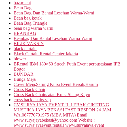
bazar tent
Bean Bag
Bean Bag Dan Bantal Lesehan Warna-Warni
Bean bag kotak
Bean Bag Triangle
bean bag warna warni
BEANBAG
Beanbag Dan Bantal Lesehan Warna-Warni
BILIK VAKSIN
black curtain
Black Curtain Rental Center Jakarta
blower
BRental IBM 180×60 Strech Putih Event perpustakaan IPB
Bogor
BUNDAR
Bunga Meja
Cover Meja,Sarung Kursi Event Bersih,Harum
Cross Back Chair
Cross Back Chairs atau Kursi Silang Kayu
cross back chairs vip
CV.SURYA JAYA EVENT JL.LEBAK CIKETING
MUSTIKA JAYA BEKASI FAST RESPON 24 JAM
WA.087770701975 (MBA MITA) Email :
www.suryajayabekasi@yahoo.com Website :
www.suryajayaevent.rentals www.suryajaya.event