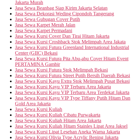
Jakarta Murah
Jasa Sewa Beanbag Siap Kirim Jakarta Selatan
Jasa Sewa Dekorasi Weding Cipondoh Tangerang
Jasa Sewa Gubugan Cover Putih
Jasa Sewa Karpet Merah Jalan
Jasa Sewa Karpet Permadani
Jasa Sewa Kursi Cover Dan Tirai Hitam Jakarta
Jasa Sewa Kursi Croshback Stok Melimpah Area Jakata
Jasa Sewa Kursi Futura Greenland International Industrial
Center (GIIC) Bekasi
Jasa Sewa Kursi Futura Pita Abu-abu Cover Hitam Event
PERTAMINA Gambir
Jasa Sewa Kursi Futura Stok Melimpah Bekasi
Jasa Sewa Kursi Futura Street Putih Bersih Daerah Bekasi
Jasa Sewa Kursi Kayu Extra Stok Melimpah Pusat Bekasi
Jasa Sewa Kursi Kayu VIP Terbaru Area Jakarta
Jasa Sewa Kursi Kayu VIP Terbaru Area Terdekat Jakarta
Jasa Sewa Kursi Kayu VIP Type Tiffany Putih Hitam Dan
Gold Area Jakarta
Jasa Sewa Kursi Kuliah
Jasa Sewa Kursi Kuliah Cibatu Purwakarta
Jasa Sewa Kursi Kuliah Hitam Area Jakarta
Jasa Sewa Kursi Kuliah Hitam Stainles Lipat Area Jaksel
Jasa Sewa Kursi Lipat Lesehan Aneka Warna Jakarta
Jasa Sewa Kursi Olivia Type Acrylic Bening Jakarta