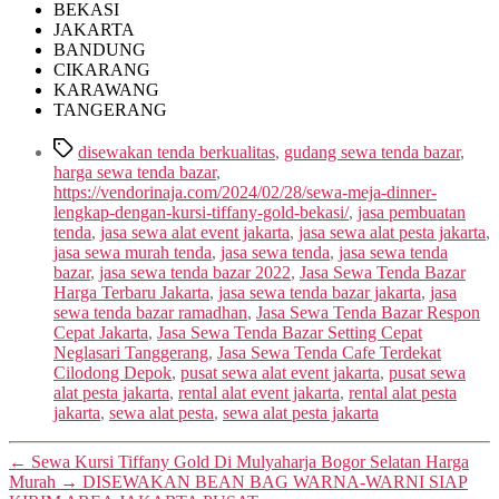
BEKASI
JAKARTA
BANDUNG
CIKARANG
KARAWANG
TANGERANG
Tags
disewakan tenda berkualitas
,
gudang sewa tenda bazar
,
harga sewa tenda bazar
,
https://vendorinaja.com/2024/02/28/sewa-meja-dinner-
lengkap-dengan-kursi-tiffany-gold-bekasi/
,
jasa pembuatan
tenda
,
jasa sewa alat event jakarta
,
jasa sewa alat pesta jakarta
,
jasa sewa murah tenda
,
jasa sewa tenda
,
jasa sewa tenda
bazar
,
jasa sewa tenda bazar 2022
,
Jasa Sewa Tenda Bazar
Harga Terbaru Jakarta
,
jasa sewa tenda bazar jakarta
,
jasa
sewa tenda bazar ramadhan
,
Jasa Sewa Tenda Bazar Respon
Cepat Jakarta
,
Jasa Sewa Tenda Bazar Setting Cepat
Neglasari Tanggerang
,
Jasa Sewa Tenda Cafe Terdekat
Cilodong Depok
,
pusat sewa alat event jakarta
,
pusat sewa
alat pesta jakarta
,
rental alat event jakarta
,
rental alat pesta
jakarta
,
sewa alat pesta
,
sewa alat pesta jakarta
←
Sewa Kursi Tiffany Gold Di Mulyaharja Bogor Selatan Harga
Murah
→
DISEWAKAN BEAN BAG WARNA-WARNI SIAP