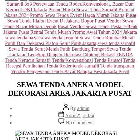
Sarnavil 3x3
Persewaan Tenda Roder,Konvensional, Bazar Dan
Kerucut DKI Jakarta
Promo Harga Sewa Tenda Sarnafil Kerucut
Jakarta 2024
Promo Sewa Tenda Event Harga Murah Jakarta
Pusat
Sewa Tenda Plafon Event Di Jakarta Bogor
Pusat Vendor Sewa
Tenda Bazar Murah Depok
Pusat Vendor Sewa Tenda Pesta Terbaik
Jakarta Pusat
Rental Tenda Murah Promo Awal Tahun 2024 Jakarta
sewa tenda bazar
sewa tenda kerucut
Sewa Tenda Rumbai Merah
Putih Dan Dekorasi Plafon Serut Putih Jakarta
sewa tenda sarnafil
Sewa Tenda Serut Merah Putih Bandung
Tempat Sewa Tenda
Tranfaran Lengkap Dengan Dekorasi Cibitung Bekasi
TENDA
Tenda Kerucut Sarnafil
Tenda Konvensional
Tenda Parasol
Tenda
Resepsi Pernikahan
Tenda Roder
tenda sarnafil
Tenda transparan
Vendor Penyewaan Tenda Bazar Rangka Besi Jakarta Pusat
SEWA TENDA ANEKA MODEL
DEKORASI AREA JAKARTA PUSAT
Post
By
admin
author
Post
April 25, 2024
date
on
No Comments
SEWA
TENDA
ANEKA