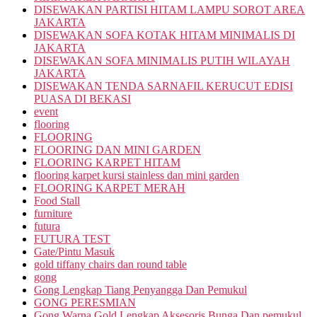
DISEWAKAN PARTISI HITAM LAMPU SOROT AREA
JAKARTA
DISEWAKAN SOFA KOTAK HITAM MINIMALIS DI
JAKARTA
DISEWAKAN SOFA MINIMALIS PUTIH WILAYAH
JAKARTA
DISEWAKAN TENDA SARNAFIL KERUCUT EDISI
PUASA DI BEKASI
event
flooring
FLOORING
FLOORING DAN MINI GARDEN
FLOORING KARPET HITAM
flooring karpet kursi stainless dan mini garden
FLOORING KARPET MERAH
Food Stall
furniture
futura
FUTURA TEST
Gate/Pintu Masuk
gold tiffany chairs dan round table
gong
Gong Lengkap Tiang Penyangga Dan Pemukul
GONG PERESMIAN
Gong Warna Gold Lengkap Aksesoris Bunga Dan pemukul