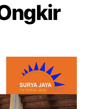
 Ongkir
ewa
ja
sehan
ndar
rga
rah
ngerang
atis
gkir