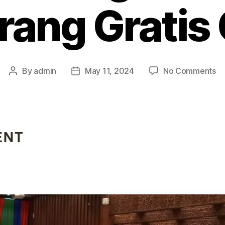
ang Gratis
on
By
admin
May 11, 2024
No Comments
Post
Post
S
author
date
Me
Le
Bu
Ha
Mu
Di
Ta
Gr
On