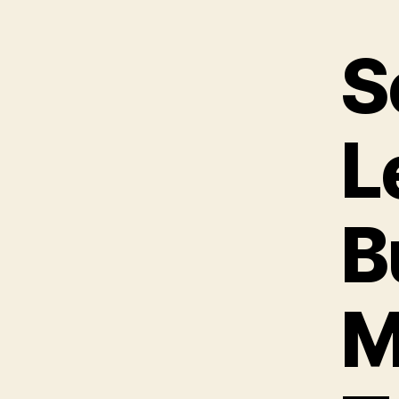
S
L
B
M