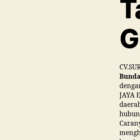
T
G
CV.SU
Bunda
dengan
JAYA 
daerah
hubung
Carany
mengh