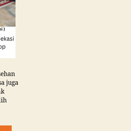
sehan
sa juga
ak
lih