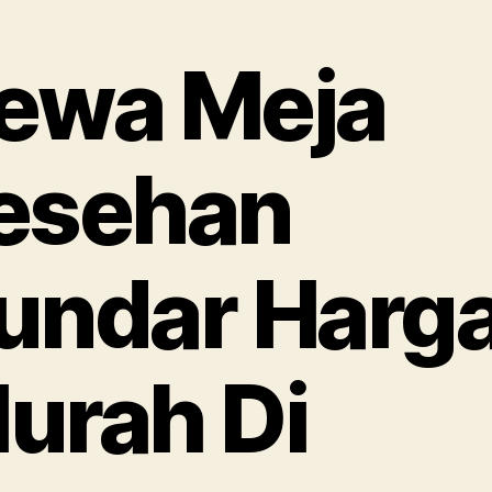
ewa Meja
esehan
undar Harg
urah Di