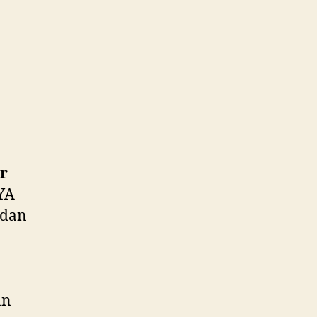
r
YA
 dan
an