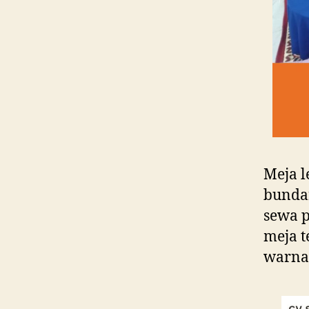
Meja l
bundar
sewa p
meja t
warnan