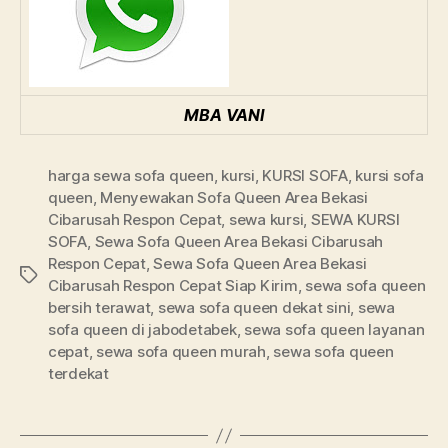
MBA VANI
harga sewa sofa queen
,
kursi
,
KURSI SOFA
,
kursi sofa
queen
,
Menyewakan Sofa Queen Area Bekasi
Cibarusah Respon Cepat
,
sewa kursi
,
SEWA KURSI
SOFA
,
Sewa Sofa Queen Area Bekasi Cibarusah
Respon Cepat
,
Sewa Sofa Queen Area Bekasi
Tags
Cibarusah Respon Cepat Siap Kirim
,
sewa sofa queen
bersih terawat
,
sewa sofa queen dekat sini
,
sewa
sofa queen di jabodetabek
,
sewa sofa queen layanan
cepat
,
sewa sofa queen murah
,
sewa sofa queen
terdekat