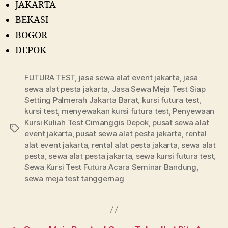
JAKARTA
BEKASI
BOGOR
DEPOK
FUTURA TEST
,
jasa sewa alat event jakarta
,
jasa
sewa alat pesta jakarta
,
Jasa Sewa Meja Test Siap
Setting Palmerah Jakarta Barat
,
kursi futura test
,
kursi test
,
menyewakan kursi futura test
,
Penyewaan
Kursi Kuliah Test Cimanggis Depok
,
pusat sewa alat
Tags
event jakarta
,
pusat sewa alat pesta jakarta
,
rental
alat event jakarta
,
rental alat pesta jakarta
,
sewa alat
pesta
,
sewa alat pesta jakarta
,
sewa kursi futura test
,
Sewa Kursi Test Futura Acara Seminar Bandung
,
sewa meja test tanggernag