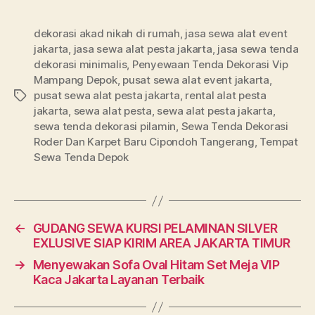
dekorasi akad nikah di rumah
,
jasa sewa alat event
jakarta
,
jasa sewa alat pesta jakarta
,
jasa sewa tenda
dekorasi minimalis
,
Penyewaan Tenda Dekorasi Vip
Mampang Depok
,
pusat sewa alat event jakarta
,
pusat sewa alat pesta jakarta
,
rental alat pesta
Tags
jakarta
,
sewa alat pesta
,
sewa alat pesta jakarta
,
sewa tenda dekorasi pilamin
,
Sewa Tenda Dekorasi
Roder Dan Karpet Baru Cipondoh Tangerang
,
Tempat
Sewa Tenda Depok
←
GUDANG SEWA KURSI PELAMINAN SILVER
EXLUSIVE SIAP KIRIM AREA JAKARTA TIMUR
→
Menyewakan Sofa Oval Hitam Set Meja VIP
Kaca Jakarta Layanan Terbaik