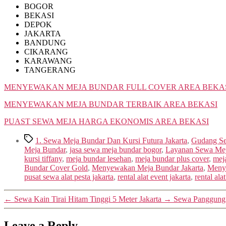
BOGOR
BEKASI
DEPOK
JAKARTA
BANDUNG
CIKARANG
KARAWANG
TANGERANG
MENYEWAKAN MEJA BUNDAR FULL COVER AREA BEKA
MENYEWAKAN MEJA BUNDAR TERBAIK AREA BEKASI
PUAST SEWA MEJA HARGA EKONOMIS AREA BEKASI
Tags
1. Sewa Meja Bundar Dan Kursi Futura Jakarta
,
Gudang Se
Meja Bundar
,
jasa sewa meja bundar bogor
,
Layanan Sewa Mej
kursi tiffany
,
meja bundar lesehan
,
meja bundar plus cover
,
mej
Bundar Cover Gold
,
Menyewakan Meja Bundar Jakarta
,
Meny
pusat sewa alat pesta jakarta
,
rental alat event jakarta
,
rental ala
←
Sewa Kain Tirai Hitam Tinggi 5 Meter Jakarta
→
Sewa Panggung 
Leave a Reply