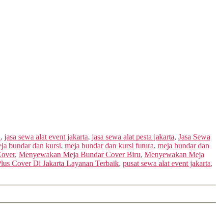
a
,
jasa sewa alat event jakarta
,
jasa sewa alat pesta jakarta
,
Jasa Sewa
ja bundar dan kursi
,
meja bundar dan kursi futura
,
meja bundar dan
Cover
,
Menyewakan Meja Bundar Cover Biru
,
Menyewakan Meja
s Cover Di Jakarta Layanan Terbaik
,
pusat sewa alat event jakarta
,