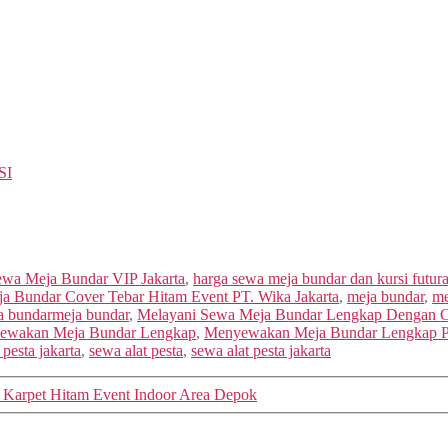
SI
wa Meja Bundar VIP Jakarta
,
harga sewa meja bundar dan kursi futur
a Bundar Cover Tebar Hitam Event PT. Wika Jakarta
,
meja bundar
,
me
a bundarmeja bundar
,
Melayani Sewa Meja Bundar Lengkap Dengan 
ewakan Meja Bundar Lengkap
,
Menyewakan Meja Bundar Lengkap Plu
t pesta jakarta
,
sewa alat pesta
,
sewa alat pesta jakarta
Karpet Hitam Event Indoor Area Depok