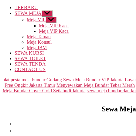
TERBARU
SEWA MEJA
Show
sub
Meja VIP
Show
menu
sub
Meja VIP Kaca
menu
Meja VIP Kaca
Meja Taman
Meja Konsul
Meja IBM
SEWA KURSI
SEWA TOILET
SEWA TENDA
CONTACT US
alat pesta meja bundar
Gudang Sewa Meja Bundar VIP Jakarta
Layan
Free Ongkir Jakarta Timur
Menyewakan Meja Bundar Tebar Merah
Meja Bundar Cover Gold Setiabudi Jakarta
sewa meja bundar dan kur
Sewa Meja