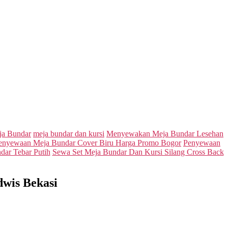
ja Bundar
meja bundar dan kursi
Menyewakan Meja Bundar Lesehan
enyewaan Meja Bundar Cover Biru Harga Promo Bogor
Penyewaan
ar Tebar Putih
Sewa Set Meja Bundar Dan Kursi Silang Cross Back
wis Bekasi