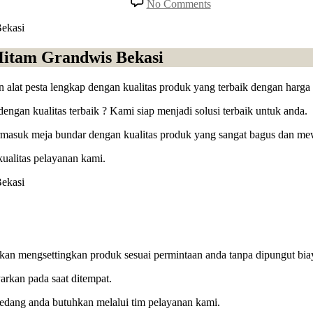
No Comments
Sewa
Meja
Bundar
D160cm
itam Grandwis Bekasi
Kursi
Cover
alat pesta lengkap dengan kualitas produk yang terbaik dengan harga 
Hitam
Grandwis
an kualitas terbaik ? Kami siap menjadi solusi terbaik untuk anda.
Bekasi
termasuk meja bundar dengan kualitas produk yang sangat bagus dan 
ualitas pelayanan kami.
akan mengsettingkan produk sesuai permintaan anda tanpa dipungut bia
rkan pada saat ditempat.
sedang anda butuhkan melalui tim pelayanan kami.