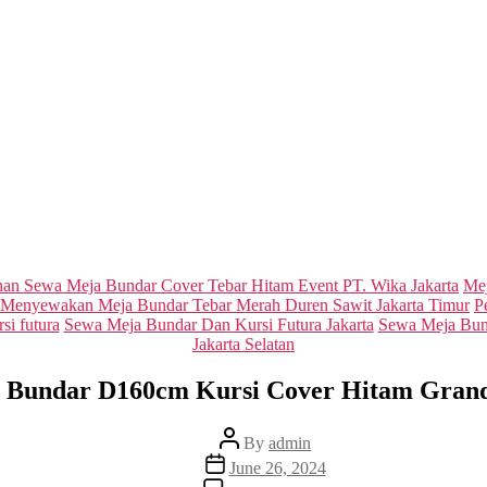
Categories
an Sewa Meja Bundar Cover Tebar Hitam Event PT. Wika Jakarta
Me
Menyewakan Meja Bundar Tebar Merah Duren Sawit Jakarta Timur
P
si futura
Sewa Meja Bundar Dan Kursi Futura Jakarta
Sewa Meja Bund
Jakarta Selatan
 Bundar D160cm Kursi Cover Hitam Grand
Post
By
admin
author
Post
June 26, 2024
date
on