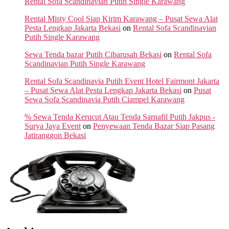
Rental Sofa Scandinavian Putih Single Karawang
Rental Misty Cool Siap Kirim Karawang – Pusat Sewa Alat
Pesta Lengkap Jakarta Bekasi
on
Rental Sofa Scandinavian
Putih Single Karawang
Sewa Tenda bazar Putih Cibarusah Bekasi
on
Rental Sofa
Scandinavian Putih Single Karawang
Rental Sofa Scandinavia Putih Event Hotel Fairmont Jakarta
– Pusat Sewa Alat Pesta Lengkap Jakarta Bekasi
on
Pusat
Sewa Sofa Scandinavia Putih Ciampel Karawang
% Sewa Tenda Kerucut Atau Tenda Sarnafil Putih Jakpus -
Surya Jaya Event
on
Penyewaan Tenda Bazar Siap Pasang
Jatiranggon Bekasi