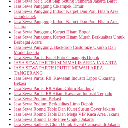
Jasa Sewa Meja Test Siap Setting Palmerah Jakarta Barat
Jasa Sewa Panggung Cikampek Timur
Jasa Sewa Panggung Indoor Karpet Dan Poni Hitam Area
Jabodetabek
Jasa Sewa Panggung Indoor Karpet Dan Poni Hitam Area
Jakarta
Jasa Sewa Panggung Karpet Hitam Bogor
Jasa Sewa Panggung Karpet Hitam Murah Berkualitas Untuk
Berbagai Acara
Jasa Sewa Panggung, Backdrop Customize Ukuran Dan
Model Jakarta
Jasa Sewa Partisi Fanel Foto Cimanggis Depok
JASA SEWA PARTISI MINIMALIS AREA JAKARTA
JASA SEWA PARTISI PUTIH MEWAH AREA
TANGERANG
Jasa Sewa Partisi R8 Kawasan Industri Lippo Cikarang
Bekasi
Jasa Sewa Partisi R8 Hitam Cibiru Bandung
Jasa Sewa Partisi R8 Hitam Kawasan Industri Terpadu
Jasa Sewa Podium Bekasi
Jasa Sewa Podium Berkualitas Limo Depok
Jasa Sewa Round Table Dan Kursi Susun Cover Jakarta
Jasa Sewa Round Table Dan Mejja VIP Kaca Area Jakarta
Jasa Sewa Round Table Free Ongkir Jakarta
Jasa Sewa Sailtents Cloth Untuk Event Carnaval di Jakarta