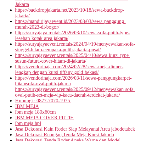
Jakarta
https://backdropjakarta.net/2023/10/18/sewa-backdrop-
jakarta/
https://mandirijayaevent.id/2023/03/03/sewa-panggung-
murah-2023-di-bogor/
https://suryajaya.rentals/2026/03/10/sewa-sofa-putih-type-
lesehan-kotak-area-jakarta/
https://suryajayaevent.rentals/2024/04/19/menyewakan-sofa-
singgel-hitam-cempaka-putih-jakarta-pusat/
https://suryajayaevent.rentals/2025/04/10/sewa-kursi-type-
susun-futura-cover-hitam-di-jakarta/
https://vendorinaja.com/2024/02/28/sewa-meja-dinner-
lengkap-dengan-kursi-tiffany-gold-bekasi/
https://vendorinaja.com/2026/03/11/sewa-panggungkarpet-
hitamsofa-oval-putih-jakarta
https://suryajayaevent.rentals/2025/09/12/menyewakan-sofa-
oval-putih-set-meja-vip-kaca-daerah-terdekat-jakarta/
Hubungi : 0877-7070-1975.
IBM MEJA
ibm meja 180x60cm
IBM MEJA COVER PUTIH
ibm meja hpl
Jasa Dekorasi Kain Roder Siap Melayanai Area jabodetabek
Jasa Dekorasi Ruangan,Tenda,Meja Kursi Jakarta
Jasa Dekorasi Tenda Roder Aneka Warna dan Model