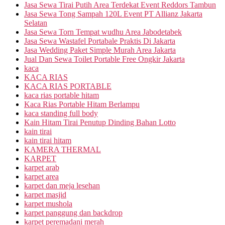
Jasa Sewa Tirai Putih Area Terdekat Event Reddors Tambun
Jasa Sewa Tong Sampah 120L Event PT Allianz Jakarta
Selatan
Jasa Sewa Torn Tempat wudhu Area Jabodetabek
Jasa Sewa Wastafel Portabale Praktis Di Jakarta
Jasa Wedding Paket Simple Murah Area Jakarta
Jual Dan Sewa Toilet Portable Free Ongkir Jakarta
kaca
KACA RIAS
KACA RIAS PORTABLE
kaca rias portable hitam
Kaca Rias Portable Hitam Berlampu
kaca standing full body
Kain Hitam Tirai Penutup Dinding Bahan Lotto
kain tirai
kain tirai hitam
KAMERA THERMAL
KARPET
karpet arab
karpet area
karpet dan meja lesehan
karpet masjid
karpet mushola
karpet panggung dan backdrop
karpet peremadani merah