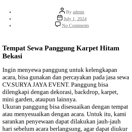
Post
By
admin
author
Post
July 1, 2024
date
on
No Comments
Tempat
Sewa
Panggung
Karpet
Tempat Sewa Panggung Karpet Hitam
Hitam
Bekasi
Bekasi
Ingin menyewa panggung untuk kelengkapan
acara, bisa gunakan dan percayakan pada jasa sewa
CV.SURYA JAYA EVENT. Panggung bisa
dilengkapi dengan dekorasi, backdrop, karpet,
mini garden, ataupun lainnya.
Ukuran panggung bisa disesuaikan dengan tempat
atau menyesuaikan dengan acara. Untuk itu, kami
sarankan penyewaan dapat dilakukan jauh-jauh
hari sebelum acara berlangsung, agar dapat diukur