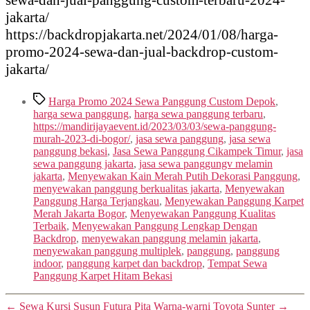
jakarta/
https://backdropjakarta.net/2024/01/08/harga-
promo-2024-sewa-dan-jual-backdrop-custom-
jakarta/
Tags
Harga Promo 2024 Sewa Panggung Custom Depok
,
harga sewa panggung
,
harga sewa panggung terbaru
,
https://mandirijayaevent.id/2023/03/03/sewa-panggung-
murah-2023-di-bogor/
,
jasa sewa panggung
,
jasa sewa
panggung bekasi
,
Jasa Sewa Panggung Cikampek Timur
,
jasa
sewa panggung jakarta
,
jasa sewa panggungv melamin
jakarta
,
Menyewakan Kain Merah Putih Dekorasi Panggung
,
menyewakan panggung berkualitas jakarta
,
Menyewakan
Panggung Harga Terjangkau
,
Menyewakan Panggung Karpet
Merah Jakarta Bogor
,
Menyewakan Panggung Kualitas
Terbaik
,
Menyewakan Panggung Lengkap Dengan
Backdrop
,
menyewakan panggung melamin jakarta
,
menyewakan panggung multiplek
,
panggung
,
panggung
indoor
,
panggung karpet dan backdrop
,
Tempat Sewa
Panggung Karpet Hitam Bekasi
←
Sewa Kursi Susun Futura Pita Warna-warni Toyota Sunter
→