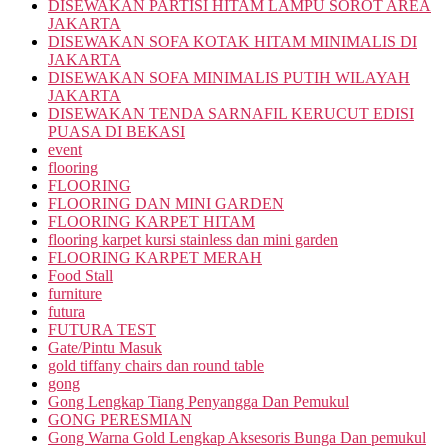
DISEWAKAN PARTISI HITAM LAMPU SOROT AREA
JAKARTA
DISEWAKAN SOFA KOTAK HITAM MINIMALIS DI
JAKARTA
DISEWAKAN SOFA MINIMALIS PUTIH WILAYAH
JAKARTA
DISEWAKAN TENDA SARNAFIL KERUCUT EDISI
PUASA DI BEKASI
event
flooring
FLOORING
FLOORING DAN MINI GARDEN
FLOORING KARPET HITAM
flooring karpet kursi stainless dan mini garden
FLOORING KARPET MERAH
Food Stall
furniture
futura
FUTURA TEST
Gate/Pintu Masuk
gold tiffany chairs dan round table
gong
Gong Lengkap Tiang Penyangga Dan Pemukul
GONG PERESMIAN
Gong Warna Gold Lengkap Aksesoris Bunga Dan pemukul