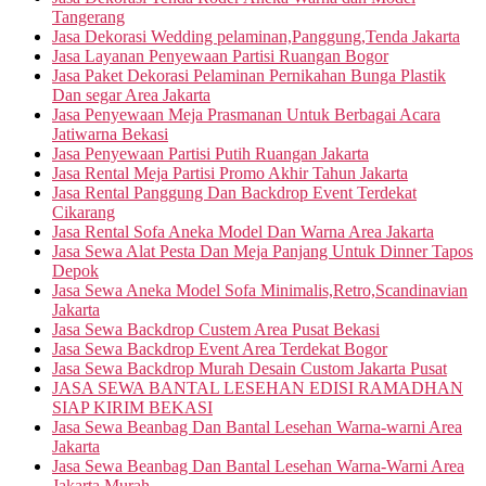
Tangerang
Jasa Dekorasi Wedding pelaminan,Panggung,Tenda Jakarta
Jasa Layanan Penyewaan Partisi Ruangan Bogor
Jasa Paket Dekorasi Pelaminan Pernikahan Bunga Plastik
Dan segar Area Jakarta
Jasa Penyewaan Meja Prasmanan Untuk Berbagai Acara
Jatiwarna Bekasi
Jasa Penyewaan Partisi Putih Ruangan Jakarta
Jasa Rental Meja Partisi Promo Akhir Tahun Jakarta
Jasa Rental Panggung Dan Backdrop Event Terdekat
Cikarang
Jasa Rental Sofa Aneka Model Dan Warna Area Jakarta
Jasa Sewa Alat Pesta Dan Meja Panjang Untuk Dinner Tapos
Depok
Jasa Sewa Aneka Model Sofa Minimalis,Retro,Scandinavian
Jakarta
Jasa Sewa Backdrop Custem Area Pusat Bekasi
Jasa Sewa Backdrop Event Area Terdekat Bogor
Jasa Sewa Backdrop Murah Desain Custom Jakarta Pusat
JASA SEWA BANTAL LESEHAN EDISI RAMADHAN
SIAP KIRIM BEKASI
Jasa Sewa Beanbag Dan Bantal Lesehan Warna-warni Area
Jakarta
Jasa Sewa Beanbag Dan Bantal Lesehan Warna-Warni Area
Jakarta Murah