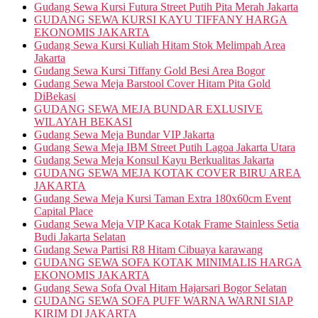
Gudang Sewa Kursi Futura Street Putih Pita Merah Jakarta
GUDANG SEWA KURSI KAYU TIFFANY HARGA
EKONOMIS JAKARTA
Gudang Sewa Kursi Kuliah Hitam Stok Melimpah Area
Jakarta
Gudang Sewa Kursi Tiffany Gold Besi Area Bogor
Gudang Sewa Meja Barstool Cover Hitam Pita Gold
DiBekasi
GUDANG SEWA MEJA BUNDAR EXLUSIVE
WILAYAH BEKASI
Gudang Sewa Meja Bundar VIP Jakarta
Gudang Sewa Meja IBM Street Putih Lagoa Jakarta Utara
Gudang Sewa Meja Konsul Kayu Berkualitas Jakarta
GUDANG SEWA MEJA KOTAK COVER BIRU AREA
JAKARTA
Gudang Sewa Meja Kursi Taman Extra 180x60cm Event
Capital Place
Gudang Sewa Meja VIP Kaca Kotak Frame Stainless Setia
Budi Jakarta Selatan
Gudang Sewa Partisi R8 Hitam Cibuaya karawang
GUDANG SEWA SOFA KOTAK MINIMALIS HARGA
EKONOMIS JAKARTA
Gudang Sewa Sofa Oval Hitam Hajarsari Bogor Selatan
GUDANG SEWA SOFA PUFF WARNA WARNI SIAP
KIRIM DI JAKARTA