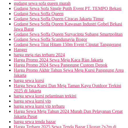
gudang sewa sofa queen murah
Gudang Sewa Sofa Single Putih Event PT. TEMPO Bekasi
Gudang Sewa Soffa Queen
Gudang Sewa Soffa Queen Ciracas Jakarta Timur
Gudang Sewa Soffa Queen Kawasan Industri Gobel Bekasi
Jawa Barat
Gudang Sewa Soffa Queen Suryacipta Subang Smartpolitan
Gudang Sewa Soffa Scandunavia Bogor
Gudang Sewa Tirai Hitam 150m Event Ciputat Tanggerang
Hanger
harga meja rias terbaru 2024
Harga Promo 2024 Sewa Meja Kaca Rias Jakarta
Harga Promo 2024 Sewa Panggung Custom Depok
Harga Promo Akhir Tahun Sewa Meja Kursi Panggung Area
Jakarta
harga sewa kursi
Harga Sewa Kursi Dan Meja Taman Kayu Outdoor Terkini
2025 di Jakarta
harga sewa kursi pelaminan terkini
harga sewa kursi vip
harga sewa kursi vip terbaru
Harga Sewa Meja Tahun 2024 Murah Dan Pelayanan Cepat
Jakarta Pusat
harga sewa tenda bazar
Harga Terbaru 2025 Sewa Tenda Bazar Ukuran 2x2m di