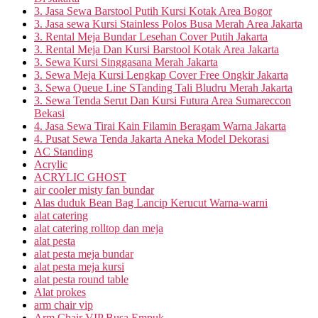
3. Jasa Sewa Barstool Putih Kursi Kotak Area Bogor
3. Jasa sewa Kursi Stainless Polos Busa Merah Area Jakarta
3. Rental Meja Bundar Lesehan Cover Putih Jakarta
3. Rental Meja Dan Kursi Barstool Kotak Area Jakarta
3. Sewa Kursi Singgasana Merah Jakarta
3. Sewa Meja Kursi Lengkap Cover Free Ongkir Jakarta
3. Sewa Queue Line STanding Tali Bludru Merah Jakarta
3. Sewa Tenda Serut Dan Kursi Futura Area Sumareccon
Bekasi
4. Jasa Sewa Tirai Kain Filamin Beragam Warna Jakarta
4. Pusat Sewa Tenda Jakarta Aneka Model Dekorasi
AC Standing
Acrylic
ACRYLIC GHOST
air cooler misty fan bundar
Alas duduk Bean Bag Lancip Kerucut Warna-warni
alat catering
alat catering rolltop dan meja
alat pesta
alat pesta meja bundar
alat pesta meja kursi
alat pesta round table
Alat prokes
arm chair vip
Arm Chair VIP Busa Empuk