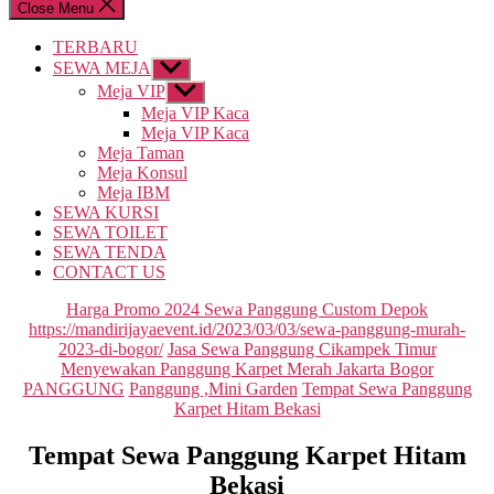
Close Menu
TERBARU
SEWA MEJA
Show
sub
Meja VIP
Show
menu
sub
Meja VIP Kaca
menu
Meja VIP Kaca
Meja Taman
Meja Konsul
Meja IBM
SEWA KURSI
SEWA TOILET
SEWA TENDA
CONTACT US
Categories
Harga Promo 2024 Sewa Panggung Custom Depok
https://mandirijayaevent.id/2023/03/03/sewa-panggung-murah-
2023-di-bogor/
Jasa Sewa Panggung Cikampek Timur
Menyewakan Panggung Karpet Merah Jakarta Bogor
PANGGUNG
Panggung ,Mini Garden
Tempat Sewa Panggung
Karpet Hitam Bekasi
Tempat Sewa Panggung Karpet Hitam
Bekasi