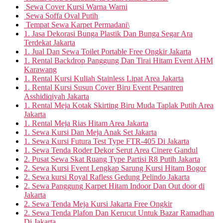
Sewa Cover Kursi Warna Warni
Sewa Soffa Oval Putih
Tempat Sewa Karpet Permadani\
1. Jasa Dekorasi Bunga Plastik Dan Bunga Segar Ara
Terdekat Jakarta
1. Jual Dan Sewa Toilet Portable Free Ongkir Jakarta
1. Rental Backdrop Panggung Dan Tirai Hitam Event AHM
Karawang
1. Rental Kursi Kuliah Stainless Lipat Area Jakarta
1. Rental Kursi Susun Cover Biru Event Pesantren
Asshidiqiyah Jakarta
1. Rental Meja Kotak Skirting Biru Muda Taplak Putih Area
Jakarta
1. Rental Meja Rias Hitam Area Jakarta
1. Sewa Kursi Dan Meja Anak Set Jakarta
1. Sewa Kursi Futura Test Type FTR-405 Di Jakarta
1. Sewa Tenda Roder Dekor Serut Area Cinere Gandul
2. Pusat Sewa Skat Ruang Type Partisi R8 Putih Jakarta
2. Sewa Kursi Event Lengkap Sarung Kursi Hitam Bogor
2. Sewa kursi Royal Rafless Gedung Pelindo Jakarta
2. Sewa Panggung Karpet Hitam Indoor Dan Out door di
Jakarta
2. Sewa Tenda Meja Kursi Jakarta Free Ongkir
2. Sewa Tenda Plafon Dan Kerucut Untuk Bazar Ramadhan
Di Jakarta