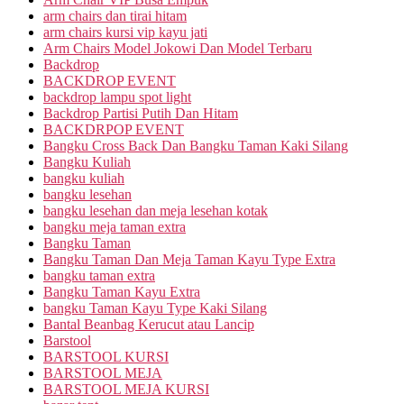
arm chairs dan tirai hitam
arm chairs kursi vip kayu jati
Arm Chairs Model Jokowi Dan Model Terbaru
Backdrop
BACKDROP EVENT
backdrop lampu spot light
Backdrop Partisi Putih Dan Hitam
BACKDRPOP EVENT
Bangku Cross Back Dan Bangku Taman Kaki Silang
Bangku Kuliah
bangku kuliah
bangku lesehan
bangku lesehan dan meja lesehan kotak
bangku meja taman extra
Bangku Taman
Bangku Taman Dan Meja Taman Kayu Type Extra
bangku taman extra
Bangku Taman Kayu Extra
bangku Taman Kayu Type Kaki Silang
Bantal Beanbag Kerucut atau Lancip
Barstool
BARSTOOL KURSI
BARSTOOL MEJA
BARSTOOL MEJA KURSI