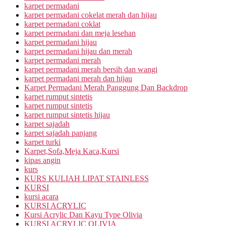
karpet permadani
karpet permadani cokelat merah dan hijau
karpet permadani coklat
karpet permadani dan meja lesehan
karpet permadani hijau
karpet permadani hijau dan merah
karpet permadani merah
karpet permadani merah bersih dan wangi
karpet permadani merah dan hijau
Karpet Permadani Merah Panggung Dan Backdrop
karpet rumput sintetis
karpet rumput sintetis
karpet rumput sintetis hijau
karpet sajadah
karpet sajadah panjang
karpet turki
Karpet,Sofa,Meja Kaca,Kursi
kipas angin
kurs
KURS KULIAH LIPAT STAINLESS
KURSI
kursi acara
KURSI ACRYLIC
Kursi Acrylic Dan Kayu Type Olivia
KURSI ACRYLIC OLIVIA