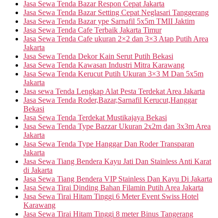
Jasa Sewa Tenda Bazar Respon Cepat Jakarta
Jasa Sewa Tenda Bazar Setting Cepat Neglasari Tanggerang
Jasa Sewa Tenda Bazar ype Sarnafil 5x5m TMII Jaktim
Jasa Sewa Tenda Cafe Terbaik Jakarta Timur
Jasa Sewa Tenda Cafe ukuran 2×2 dan 3×3 Atap Putih Area
Jakarta
Jasa Sewa Tenda Dekor Kain Serut Putih Bekasi
Jasa Sewa Tenda Kawasan Industri Mitra Karawang
Jasa Sewa Tenda Kerucut Putih Ukuran 3×3 M Dan 5x5m
Jakarta
Jasa sewa Tenda Lengkap Alat Pesta Terdekat Area Jakarta
Jasa Sewa Tenda Roder,Bazar,Sarnafil Kerucut,Hanggar
Bekasi
Jasa Sewa Tenda Terdekat Mustikajaya Bekasi
Jasa Sewa Tenda Type Bazzar Ukuran 2x2m dan 3x3m Area
Jakarta
Jasa Sewa Tenda Type Hanggar Dan Roder Transparan
Jakarta
Jasa Sewa Tiang Bendera Kayu Jati Dan Stainless Anti Karat
di Jakarta
Jasa Sewa Tiang Bendera VIP Stainless Dan Kayu Di Jakarta
Jasa Sewa Tirai Dinding Bahan Filamin Putih Area Jakarta
Jasa Sewa Tirai Hitam Tinggi 6 Meter Event Swiss Hotel
Karawang
Jasa Sewa Tirai Hitam Tinggi 8 meter Binus Tangerang