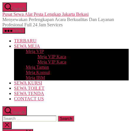
Skip
Search
to
Pusat Sewa Alat Pesta Lengkap Jakarta Bekasi
the
Menyewakan Perlengkapan Acara Berkualitas Dan Layanan
content
Profesional Full 24 Jam Services
Menu
TERBARU
SEWA MEJA
Meja VIP
Meja VIP Kaca
Meja VIP Kaca
Meja Taman
Meja Konsul
Meja IBM
SEWA KURSI
SEWA TOILET
SEWA TENDA
CONTACT US
Search
Search
for:
Close
search