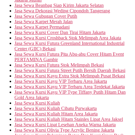
Jasa Sewa Beanbag Siap Kirim Jakarta Selatan
Jasa Sewa Dekorasi Weding Cipondoh Tangerang
Jasa Sewa Gubugan Cover Putih
Jasa Sewa Karpet Merah Jalan
Jasa Sewa Karpet Permadani
Jasa Sewa Kursi Cover Dan Tirai Hitam Jakarta
Jasa Sewa Kursi Croshback Stok Melimpah Area Jakata
Jasa Sewa Kursi Futura Greenland International Industrial
Center (GIIC) Bekasi
Jasa Sewa Kursi Futura Pita Abu-abu Cover Hitam Event
PERTAMINA Gambir
Jasa Sewa Kursi Futura Stok Melimpah Bekasi
Jasa Sewa Kursi Futura Street Putih Bersih Daerah Bekasi
Jasa Sewa Kursi Kayu Extra Stok Melimpah Pusat Bekasi
Jasa Sewa Kursi Kayu VIP Terbaru Area Jakarta
Jasa Sewa Kursi Kayu VIP Terbaru Area Terdekat Jakarta
Jasa Sewa Kursi Kayu VIP Type Tiffany Putih Hitam Dan
Gold Area Jakarta
Jasa Sewa Kursi Kuliah
Jasa Sewa Kursi Kuliah Cibatu Purwakarta
Jasa Sewa Kursi Kuliah Hitam Area Jakarta
Jasa Sewa Kursi Kuliah Hitam Stainles Lipat Area Jaksel
Jasa Sewa Kursi Lipat Lesehan Aneka Warna Jakarta
Jasa Sewa Kursi Olivia Type Acrylic Bening Jakarta