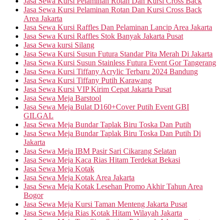
Jasa Sewa Kursi Pelaminan Rotan Dan Kursi Cross Back
Jasa Sewa Kursi Pelaminan Rotan Dan Kursi Cross Back
Area Jakarta
Jasa Sewa Kursi Raffles Dan Pelaminan Lancip Area Jakarta
Jasa Sewa Kursi Raffles Stok Banyak Jakarta Pusat
Jasa Sewa kursi Silang
Jasa Sewa Kursi Susun Futura Standar Pita Merah Di Jakarta
Jasa Sewa Kursi Susun Stainless Futura Event Gor Tangerang
Jasa Sewa Kursi Tiffany Acrylic Terbaru 2024 Bandung
Jasa Sewa Kursi Tiffany Putih Karawang
Jasa Sewa Kursi VIP Kirim Cepat Jakarta Pusat
Jasa Sewa Meja Barstool
Jasa Sewa Meja Bulat D160+Cover Putih Event GBI
GILGAL
Jasa Sewa Meja Bundar Taplak Biru Toska Dan Putih
Jasa Sewa Meja Bundar Taplak Biru Toska Dan Putih Di
Jakarta
Jasa Sewa Meja IBM Pasir Sari Cikarang Selatan
Jasa Sewa Meja Kaca Rias Hitam Terdekat Bekasi
Jasa Sewa Meja Kotak
Jasa Sewa Meja Kotak Area Jakarta
Jasa Sewa Meja Kotak Lesehan Promo Akhir Tahun Area
Bogor
Jasa Sewa Meja Kursi Taman Menteng Jakarta Pusat
Jasa Sewa Meja Rias Kotak Hitam Wilayah Jakarta