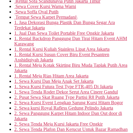
Rental Sofa Scandunavia Putih Jakarta Timur
Sewa Cover Kursi Warna Warni
Sewa Soffa Oval Putih
Tempat Sewa Karpet Permadani\
1. Jasa Dekorasi Bunga Plastik Dan Bunga Segar Ara
Terdekat Jakarta
1. Jual Dan Sewa Toilet Portable Free Ongkir Jakarta
1. Rental Backdrop Panggung Dan Tirai Hitam Event AHM
Karawang
1. Rental Kursi Kuliah Stainless Lipat Area Jakarta
1. Rental Kursi Susun Cover Biru Event Pesantren
Asshidiqiyah Jakarta
1. Rental Meja Kotak Skirting Biru Muda Taplak Putih Area
Jakarta
1. Rental Meja Rias Hitam Area Jakarta
1. Sewa Kursi Dan Meja Anak Set Jakarta
1. Sewa Kursi Futura Test Type FTR-405 Di Jakarta
1. Sewa Tenda Roder Dekor Serut Area Cinere Gandul
2. Pusat Sewa Skat Ruang Type Partisi R8 Putih Jakarta
2. Sewa Kursi Event Lengkap Sarung Kursi Hitam Bogor
2. Sewa kursi Royal Rafless Gedung Pelindo Jakarta
2. Sewa Panggung Karpet Hitam Indoor Dan Out door di
Jakarta
2. Sewa Tenda Meja Kursi Jakarta Free Ongkir
2. Sewa Tenda Plafon Dan Kerucut Untuk Bazar Ramadhan