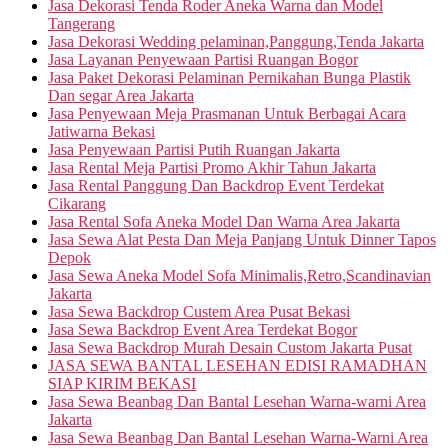
Jasa Dekorasi Tenda Roder Aneka Warna dan Model
Tangerang
Jasa Dekorasi Wedding pelaminan,Panggung,Tenda Jakarta
Jasa Layanan Penyewaan Partisi Ruangan Bogor
Jasa Paket Dekorasi Pelaminan Pernikahan Bunga Plastik
Dan segar Area Jakarta
Jasa Penyewaan Meja Prasmanan Untuk Berbagai Acara
Jatiwarna Bekasi
Jasa Penyewaan Partisi Putih Ruangan Jakarta
Jasa Rental Meja Partisi Promo Akhir Tahun Jakarta
Jasa Rental Panggung Dan Backdrop Event Terdekat
Cikarang
Jasa Rental Sofa Aneka Model Dan Warna Area Jakarta
Jasa Sewa Alat Pesta Dan Meja Panjang Untuk Dinner Tapos
Depok
Jasa Sewa Aneka Model Sofa Minimalis,Retro,Scandinavian
Jakarta
Jasa Sewa Backdrop Custem Area Pusat Bekasi
Jasa Sewa Backdrop Event Area Terdekat Bogor
Jasa Sewa Backdrop Murah Desain Custom Jakarta Pusat
JASA SEWA BANTAL LESEHAN EDISI RAMADHAN
SIAP KIRIM BEKASI
Jasa Sewa Beanbag Dan Bantal Lesehan Warna-warni Area
Jakarta
Jasa Sewa Beanbag Dan Bantal Lesehan Warna-Warni Area