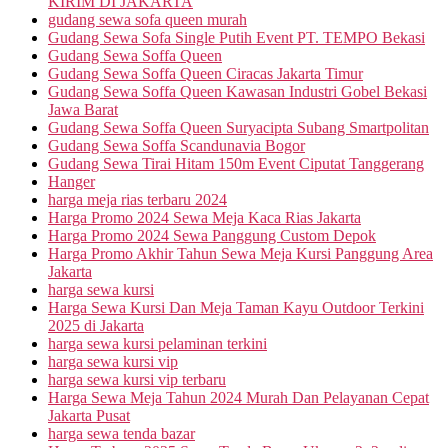
KIRIM DI JAKARTA
gudang sewa sofa queen murah
Gudang Sewa Sofa Single Putih Event PT. TEMPO Bekasi
Gudang Sewa Soffa Queen
Gudang Sewa Soffa Queen Ciracas Jakarta Timur
Gudang Sewa Soffa Queen Kawasan Industri Gobel Bekasi
Jawa Barat
Gudang Sewa Soffa Queen Suryacipta Subang Smartpolitan
Gudang Sewa Soffa Scandunavia Bogor
Gudang Sewa Tirai Hitam 150m Event Ciputat Tanggerang
Hanger
harga meja rias terbaru 2024
Harga Promo 2024 Sewa Meja Kaca Rias Jakarta
Harga Promo 2024 Sewa Panggung Custom Depok
Harga Promo Akhir Tahun Sewa Meja Kursi Panggung Area
Jakarta
harga sewa kursi
Harga Sewa Kursi Dan Meja Taman Kayu Outdoor Terkini
2025 di Jakarta
harga sewa kursi pelaminan terkini
harga sewa kursi vip
harga sewa kursi vip terbaru
Harga Sewa Meja Tahun 2024 Murah Dan Pelayanan Cepat
Jakarta Pusat
harga sewa tenda bazar