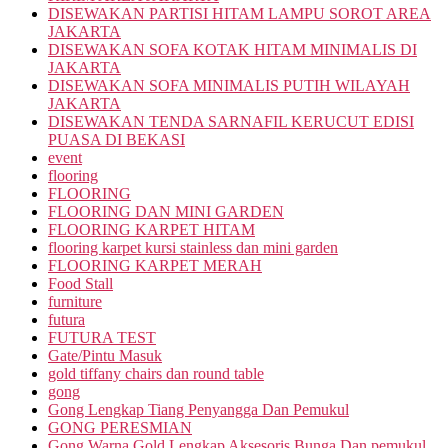
DISEWAKAN PARTISI HITAM LAMPU SOROT AREA
JAKARTA
DISEWAKAN SOFA KOTAK HITAM MINIMALIS DI
JAKARTA
DISEWAKAN SOFA MINIMALIS PUTIH WILAYAH
JAKARTA
DISEWAKAN TENDA SARNAFIL KERUCUT EDISI
PUASA DI BEKASI
event
flooring
FLOORING
FLOORING DAN MINI GARDEN
FLOORING KARPET HITAM
flooring karpet kursi stainless dan mini garden
FLOORING KARPET MERAH
Food Stall
furniture
futura
FUTURA TEST
Gate/Pintu Masuk
gold tiffany chairs dan round table
gong
Gong Lengkap Tiang Penyangga Dan Pemukul
GONG PERESMIAN
Gong Warna Gold Lengkap Aksesoris Bunga Dan pemukul