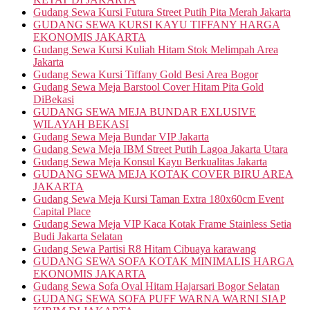
Gudang Sewa Kursi Futura Street Putih Pita Merah Jakarta
GUDANG SEWA KURSI KAYU TIFFANY HARGA
EKONOMIS JAKARTA
Gudang Sewa Kursi Kuliah Hitam Stok Melimpah Area
Jakarta
Gudang Sewa Kursi Tiffany Gold Besi Area Bogor
Gudang Sewa Meja Barstool Cover Hitam Pita Gold
DiBekasi
GUDANG SEWA MEJA BUNDAR EXLUSIVE
WILAYAH BEKASI
Gudang Sewa Meja Bundar VIP Jakarta
Gudang Sewa Meja IBM Street Putih Lagoa Jakarta Utara
Gudang Sewa Meja Konsul Kayu Berkualitas Jakarta
GUDANG SEWA MEJA KOTAK COVER BIRU AREA
JAKARTA
Gudang Sewa Meja Kursi Taman Extra 180x60cm Event
Capital Place
Gudang Sewa Meja VIP Kaca Kotak Frame Stainless Setia
Budi Jakarta Selatan
Gudang Sewa Partisi R8 Hitam Cibuaya karawang
GUDANG SEWA SOFA KOTAK MINIMALIS HARGA
EKONOMIS JAKARTA
Gudang Sewa Sofa Oval Hitam Hajarsari Bogor Selatan
GUDANG SEWA SOFA PUFF WARNA WARNI SIAP