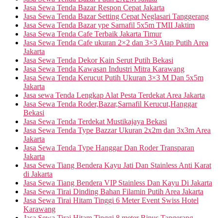
Jasa Sewa Tenda Bazar Respon Cepat Jakarta
Jasa Sewa Tenda Bazar Setting Cepat Neglasari Tanggerang
Jasa Sewa Tenda Bazar ype Sarnafil 5x5m TMII Jaktim
Jasa Sewa Tenda Cafe Terbaik Jakarta Timur
Jasa Sewa Tenda Cafe ukuran 2×2 dan 3×3 Atap Putih Area
Jakarta
Jasa Sewa Tenda Dekor Kain Serut Putih Bekasi
Jasa Sewa Tenda Kawasan Industri Mitra Karawang
Jasa Sewa Tenda Kerucut Putih Ukuran 3×3 M Dan 5x5m
Jakarta
Jasa sewa Tenda Lengkap Alat Pesta Terdekat Area Jakarta
Jasa Sewa Tenda Roder,Bazar,Sarnafil Kerucut,Hanggar
Bekasi
Jasa Sewa Tenda Terdekat Mustikajaya Bekasi
Jasa Sewa Tenda Type Bazzar Ukuran 2x2m dan 3x3m Area
Jakarta
Jasa Sewa Tenda Type Hanggar Dan Roder Transparan
Jakarta
Jasa Sewa Tiang Bendera Kayu Jati Dan Stainless Anti Karat
di Jakarta
Jasa Sewa Tiang Bendera VIP Stainless Dan Kayu Di Jakarta
Jasa Sewa Tirai Dinding Bahan Filamin Putih Area Jakarta
Jasa Sewa Tirai Hitam Tinggi 6 Meter Event Swiss Hotel
Karawang
Jasa Sewa Tirai Hitam Tinggi 8 meter Binus Tangerang