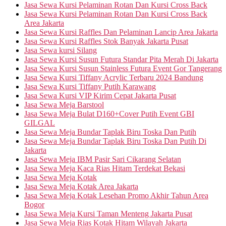
Jasa Sewa Kursi Pelaminan Rotan Dan Kursi Cross Back
Jasa Sewa Kursi Pelaminan Rotan Dan Kursi Cross Back
Area Jakarta
Jasa Sewa Kursi Raffles Dan Pelaminan Lancip Area Jakarta
Jasa Sewa Kursi Raffles Stok Banyak Jakarta Pusat
Jasa Sewa kursi Silang
Jasa Sewa Kursi Susun Futura Standar Pita Merah Di Jakarta
Jasa Sewa Kursi Susun Stainless Futura Event Gor Tangerang
Jasa Sewa Kursi Tiffany Acrylic Terbaru 2024 Bandung
Jasa Sewa Kursi Tiffany Putih Karawang
Jasa Sewa Kursi VIP Kirim Cepat Jakarta Pusat
Jasa Sewa Meja Barstool
Jasa Sewa Meja Bulat D160+Cover Putih Event GBI
GILGAL
Jasa Sewa Meja Bundar Taplak Biru Toska Dan Putih
Jasa Sewa Meja Bundar Taplak Biru Toska Dan Putih Di
Jakarta
Jasa Sewa Meja IBM Pasir Sari Cikarang Selatan
Jasa Sewa Meja Kaca Rias Hitam Terdekat Bekasi
Jasa Sewa Meja Kotak
Jasa Sewa Meja Kotak Area Jakarta
Jasa Sewa Meja Kotak Lesehan Promo Akhir Tahun Area
Bogor
Jasa Sewa Meja Kursi Taman Menteng Jakarta Pusat
Jasa Sewa Meja Rias Kotak Hitam Wilayah Jakarta