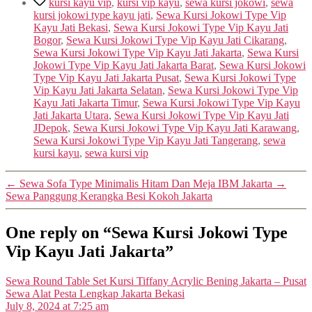
kursi kayu vip
,
kursi vip kayu
,
sewa kursi jokowi
,
sewa
kursi jokowi type kayu jati
,
Sewa Kursi Jokowi Type Vip
Kayu Jati Bekasi
,
Sewa Kursi Jokowi Type Vip Kayu Jati
Bogor
,
Sewa Kursi Jokowi Type Vip Kayu Jati Cikarang
,
Sewa Kursi Jokowi Type Vip Kayu Jati Jakarta
,
Sewa Kursi
Jokowi Type Vip Kayu Jati Jakarta Barat
,
Sewa Kursi Jokowi
Type Vip Kayu Jati Jakarta Pusat
,
Sewa Kursi Jokowi Type
Vip Kayu Jati Jakarta Selatan
,
Sewa Kursi Jokowi Type Vip
Kayu Jati Jakarta Timur
,
Sewa Kursi Jokowi Type Vip Kayu
Jati Jakarta Utara
,
Sewa Kursi Jokowi Type Vip Kayu Jati
JDepok
,
Sewa Kursi Jokowi Type Vip Kayu Jati Karawang
,
Sewa Kursi Jokowi Type Vip Kayu Jati Tangerang
,
sewa
kursi kayu
,
sewa kursi vip
←
Sewa Sofa Type Minimalis Hitam Dan Meja IBM Jakarta
→
Sewa Panggung Kerangka Besi Kokoh Jakarta
One reply on “Sewa Kursi Jokowi Type
Vip Kayu Jati Jakarta”
Sewa Round Table Set Kursi Tiffany Acrylic Bening Jakarta – Pusat
says:
Sewa Alat Pesta Lengkap Jakarta Bekasi
July 8, 2024 at 7:25 am