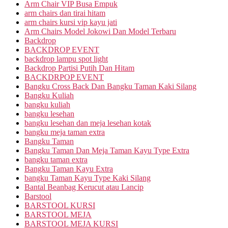
Arm Chair VIP Busa Empuk
arm chairs dan tirai hitam
arm chairs kursi vip kayu jati
Arm Chairs Model Jokowi Dan Model Terbaru
Backdrop
BACKDROP EVENT
backdrop lampu spot light
Backdrop Partisi Putih Dan Hitam
BACKDRPOP EVENT
Bangku Cross Back Dan Bangku Taman Kaki Silang
Bangku Kuliah
bangku kuliah
bangku lesehan
bangku lesehan dan meja lesehan kotak
bangku meja taman extra
Bangku Taman
Bangku Taman Dan Meja Taman Kayu Type Extra
bangku taman extra
Bangku Taman Kayu Extra
bangku Taman Kayu Type Kaki Silang
Bantal Beanbag Kerucut atau Lancip
Barstool
BARSTOOL KURSI
BARSTOOL MEJA
BARSTOOL MEJA KURSI