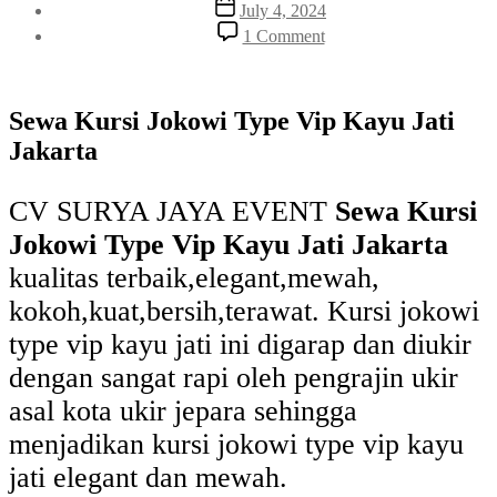
Post
July 4, 2024
date
on
1 Comment
Sewa
Kursi
Jokowi
Type
Sewa Kursi Jokowi Type Vip Kayu Jati
Vip
Jakarta
Kayu
Jati
Jakarta
CV SURYA JAYA EVENT
Sewa Kursi
Jokowi Type Vip Kayu Jati Jakarta
kualitas terbaik,elegant,mewah,
kokoh,kuat,bersih,terawat. Kursi jokowi
type vip kayu jati ini digarap dan diukir
dengan sangat rapi oleh pengrajin ukir
asal kota ukir jepara sehingga
menjadikan kursi jokowi type vip kayu
jati elegant dan mewah.