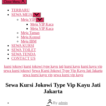
Close Menu
TERBARU
SEWA MEJA
Show
sub
Meja VIP
Show
menu
sub
Meja VIP Kaca
menu
Meja VIP Kaca
Meja Taman
Meja Konsul
Meja IBM
SEWA KURSI
SEWA TOILET
SEWA TENDA
CONTACT US
Categories
kursi jokowi
kursi jokowi type kayu jati
kursi kayu
kursi kayu vip
sewa kursi jokowi
Sewa Kursi Jokowi Type Vip Kayu Jati Jakarta
sewa kursi kayu vip
sewa kursi vip kayu
Sewa Kursi Jokowi Type Vip Kayu Jati
Jakarta
Post
By
admin
author