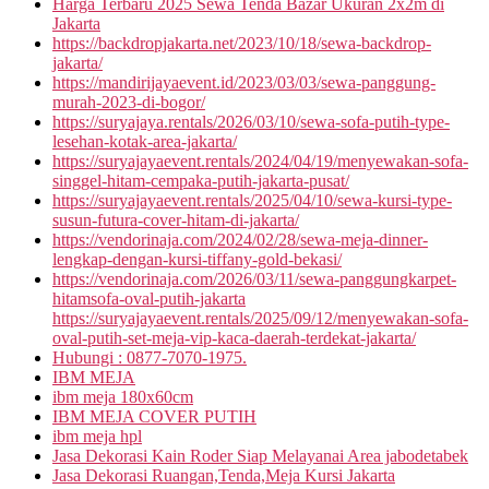
Harga Terbaru 2025 Sewa Tenda Bazar Ukuran 2x2m di
Jakarta
https://backdropjakarta.net/2023/10/18/sewa-backdrop-
jakarta/
https://mandirijayaevent.id/2023/03/03/sewa-panggung-
murah-2023-di-bogor/
https://suryajaya.rentals/2026/03/10/sewa-sofa-putih-type-
lesehan-kotak-area-jakarta/
https://suryajayaevent.rentals/2024/04/19/menyewakan-sofa-
singgel-hitam-cempaka-putih-jakarta-pusat/
https://suryajayaevent.rentals/2025/04/10/sewa-kursi-type-
susun-futura-cover-hitam-di-jakarta/
https://vendorinaja.com/2024/02/28/sewa-meja-dinner-
lengkap-dengan-kursi-tiffany-gold-bekasi/
https://vendorinaja.com/2026/03/11/sewa-panggungkarpet-
hitamsofa-oval-putih-jakarta
https://suryajayaevent.rentals/2025/09/12/menyewakan-sofa-
oval-putih-set-meja-vip-kaca-daerah-terdekat-jakarta/
Hubungi : 0877-7070-1975.
IBM MEJA
ibm meja 180x60cm
IBM MEJA COVER PUTIH
ibm meja hpl
Jasa Dekorasi Kain Roder Siap Melayanai Area jabodetabek
Jasa Dekorasi Ruangan,Tenda,Meja Kursi Jakarta