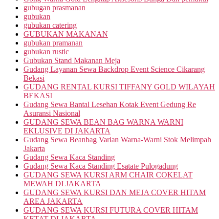
gubugan prasmanan
gubukan
gubukan catering
GUBUKAN MAKANAN
gubukan pramanan
gubukan rustic
Gubukan Stand Makanan Meja
Gudang Layanan Sewa Backdrop Event Science Cikarang
Bekasi
GUDANG RENTAL KURSI TIFFANY GOLD WILAYAH
BEKASI
Gudang Sewa Bantal Lesehan Kotak Event Gedung Re
Asuransi Nasional
GUDANG SEWA BEAN BAG WARNA WARNI
EKLUSIVE DI JAKARTA
Gudang Sewa Beanbag Varian Warna-Warni Stok Melimpah
Jakarta
Gudang Sewa Kaca Standing
Gudang Sewa Kaca Standing Esatate Pulogadung
GUDANG SEWA KURSI ARM CHAIR COKELAT
MEWAH DI JAKARTA
GUDANG SEWA KURSI DAN MEJA COVER HITAM
AREA JAKARTA
GUDANG SEWA KURSI FUTURA COVER HITAM
KETAT DI JAKARTA