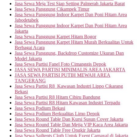
Jasa Sewa Meja Test Siap Setting Palmerah Jakarta Barat
Jasa Sewa Panggung Cikampek Timur
Jasa Sewa Panggung Indoor Karpet Dan Poni Hitam Area
Jabodetabek
Jasa Sewa Panggung Indoor Karpet Dan Poni Hitam Area
Jakarta
Jasa Sewa Panggung Karpet Hitam Bogor
Jasa Sewa Panggung Karpet Hitam Murah Berkualitas Untuk
Berbagai Acara
Jasa Sewa Panggung, Backdrop Customize Ukuran Dan
Model Jakarta
Jasa Sewa Partisi Fanel Foto Cimanggis Depok
JASA SEWA PARTISI MINIMALIS AREA JAKARTA
JASA SEWA PARTISI PUTIH MEWAH AREA
TANGERANG
Jasa Sewa Partisi R8 Kawasan Industri Lippo Cikarang
Bekasi
Jasa Sewa Partisi R8 Hitam Cibiru Bandung
Jasa Sewa Partisi R8 Hitam Kawasan Industri Terpadu
Jasa Sewa Podium Bekasi
Jasa Sewa Podium Berkualitas Limo Depok
Jasa Sewa Round Table Dan Kursi Susun Cover Jakarta
Jasa Sewa Round Table Dan Mejja VIP Kaca Area Jakarta
Jasa Sewa Round Table Free Ongkir Jakarta
Jasa Sewa Sailtents Cloth Untuk Event Carnaval di Jakarta