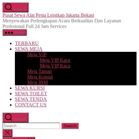
Skip
Search
to
Pusat Sewa Alat Pesta Lengkap Jakarta Bekasi
the
Menyewakan Perlengkapan Acara Berkualitas Dan Layanan
content
Profesional Full 24 Jam Services
Menu
TERBARU
SEWA MEJA
Meja VIP
Meja VIP Kaca
Meja VIP Kaca
Meja Taman
Meja Konsul
Meja IBM
SEWA KURSI
SEWA TOILET
SEWA TENDA
CONTACT US
Search
Search
for:
Close
search