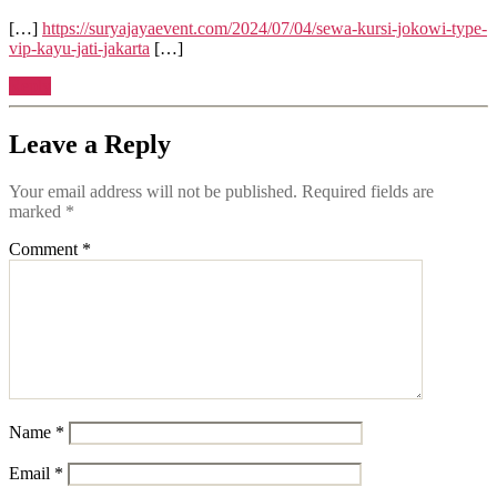
[…]
https://suryajayaevent.com/2024/07/04/sewa-kursi-jokowi-type-
vip-kayu-jati-jakarta
[…]
Reply
Leave a Reply
Your email address will not be published.
Required fields are
marked
*
Comment
*
Name
*
Email
*