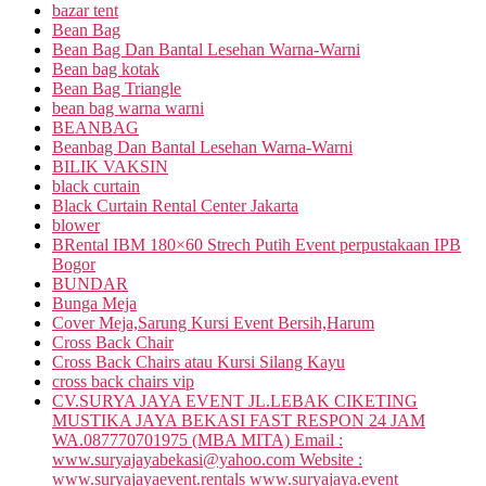
bazar tent
Bean Bag
Bean Bag Dan Bantal Lesehan Warna-Warni
Bean bag kotak
Bean Bag Triangle
bean bag warna warni
BEANBAG
Beanbag Dan Bantal Lesehan Warna-Warni
BILIK VAKSIN
black curtain
Black Curtain Rental Center Jakarta
blower
BRental IBM 180×60 Strech Putih Event perpustakaan IPB
Bogor
BUNDAR
Bunga Meja
Cover Meja,Sarung Kursi Event Bersih,Harum
Cross Back Chair
Cross Back Chairs atau Kursi Silang Kayu
cross back chairs vip
CV.SURYA JAYA EVENT JL.LEBAK CIKETING
MUSTIKA JAYA BEKASI FAST RESPON 24 JAM
WA.087770701975 (MBA MITA) Email :
www.suryajayabekasi@yahoo.com Website :
www.suryajayaevent.rentals www.suryajaya.event