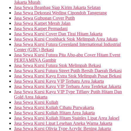
Jakarta Murah
Jasa Sewa Beanbag Siap Kirim Jakarta Selatan
Jasa Sewa Dekorasi Weding Cipondoh Tangerang
Jasa Sewa Gubugan Cover Putih
Jasa Sewa Karpet Merah Jalan
Jasa Sewa Karpet Permadani
Jasa Sewa Kursi Cover Dan Tirai Hitam Jakarta
Jasa Sewa Kursi Croshback Stok Melimpah Area Jakata
Jasa Sewa Kursi Futura Greenland International Industrial
Center (GIIC) Bekasi
Jasa Sewa Kursi Futura Pita Abu-abu Cover Hitam Event
PERTAMINA Gambir
Jasa Sewa Kursi Futura Stok Melimpah Bekasi
Jasa Sewa Kursi Futura Street Putih Bersih Daerah Bekasi
Jasa Sewa Kursi Kayu Extra Stok Melimpah Pusat Bekasi
Jasa Sewa Kursi Kayu VIP Terbaru Area Jakarta
Jasa Sewa Kursi Kayu VIP Terbaru Area Terdekat Jakarta
Jasa Sewa Kursi Kayu VIP Type Tiffany Putih Hitam Dan
Gold Area Jakarta
Jasa Sewa Kursi Kuliah
Jasa Sewa Kursi Kuliah Cibatu Purwakarta
Jasa Sewa Kursi Kuliah Hitam Area Jakarta
Jasa Sewa Kursi Kuliah Hitam Stainles Lipat Area Jaksel
Jasa Sewa Kursi Lipat Lesehan Aneka Warna Jakarta
Jasa Sewa Kursi Olivia Type Acrylic Bening Jakarta