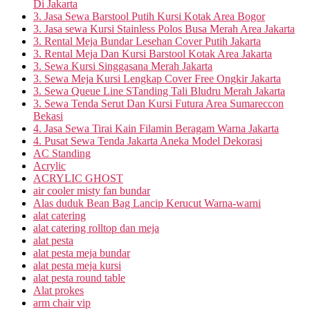
Di Jakarta
3. Jasa Sewa Barstool Putih Kursi Kotak Area Bogor
3. Jasa sewa Kursi Stainless Polos Busa Merah Area Jakarta
3. Rental Meja Bundar Lesehan Cover Putih Jakarta
3. Rental Meja Dan Kursi Barstool Kotak Area Jakarta
3. Sewa Kursi Singgasana Merah Jakarta
3. Sewa Meja Kursi Lengkap Cover Free Ongkir Jakarta
3. Sewa Queue Line STanding Tali Bludru Merah Jakarta
3. Sewa Tenda Serut Dan Kursi Futura Area Sumareccon
Bekasi
4. Jasa Sewa Tirai Kain Filamin Beragam Warna Jakarta
4. Pusat Sewa Tenda Jakarta Aneka Model Dekorasi
AC Standing
Acrylic
ACRYLIC GHOST
air cooler misty fan bundar
Alas duduk Bean Bag Lancip Kerucut Warna-warni
alat catering
alat catering rolltop dan meja
alat pesta
alat pesta meja bundar
alat pesta meja kursi
alat pesta round table
Alat prokes
arm chair vip