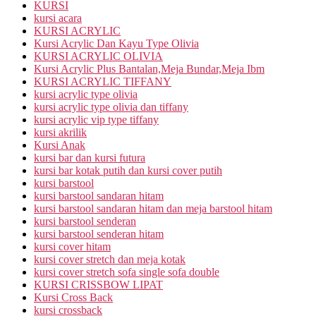
KURSI
kursi acara
KURSI ACRYLIC
Kursi Acrylic Dan Kayu Type Olivia
KURSI ACRYLIC OLIVIA
Kursi Acrylic Plus Bantalan,Meja Bundar,Meja Ibm
KURSI ACRYLIC TIFFANY
kursi acrylic type olivia
kursi acrylic type olivia dan tiffany
kursi acrylic vip type tiffany
kursi akrilik
Kursi Anak
kursi bar dan kursi futura
kursi bar kotak putih dan kursi cover putih
kursi barstool
kursi barstool sandaran hitam
kursi barstool sandaran hitam dan meja barstool hitam
kursi barstool senderan
kursi barstool senderan hitam
kursi cover hitam
kursi cover stretch dan meja kotak
kursi cover stretch sofa single sofa double
KURSI CRISSBOW LIPAT
Kursi Cross Back
kursi crossback