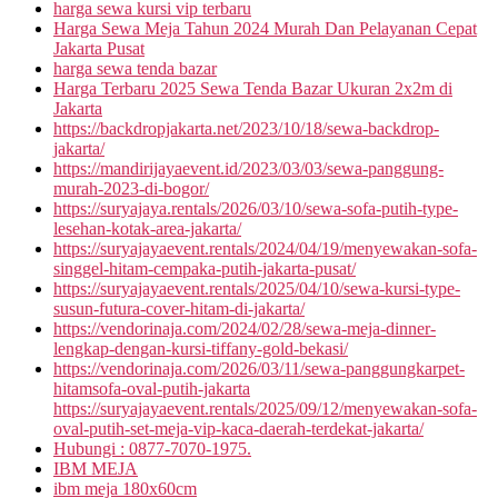
harga sewa kursi vip terbaru
Harga Sewa Meja Tahun 2024 Murah Dan Pelayanan Cepat
Jakarta Pusat
harga sewa tenda bazar
Harga Terbaru 2025 Sewa Tenda Bazar Ukuran 2x2m di
Jakarta
https://backdropjakarta.net/2023/10/18/sewa-backdrop-
jakarta/
https://mandirijayaevent.id/2023/03/03/sewa-panggung-
murah-2023-di-bogor/
https://suryajaya.rentals/2026/03/10/sewa-sofa-putih-type-
lesehan-kotak-area-jakarta/
https://suryajayaevent.rentals/2024/04/19/menyewakan-sofa-
singgel-hitam-cempaka-putih-jakarta-pusat/
https://suryajayaevent.rentals/2025/04/10/sewa-kursi-type-
susun-futura-cover-hitam-di-jakarta/
https://vendorinaja.com/2024/02/28/sewa-meja-dinner-
lengkap-dengan-kursi-tiffany-gold-bekasi/
https://vendorinaja.com/2026/03/11/sewa-panggungkarpet-
hitamsofa-oval-putih-jakarta
https://suryajayaevent.rentals/2025/09/12/menyewakan-sofa-
oval-putih-set-meja-vip-kaca-daerah-terdekat-jakarta/
Hubungi : 0877-7070-1975.
IBM MEJA
ibm meja 180x60cm