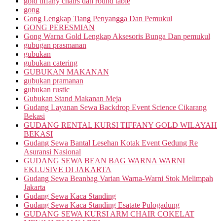
gold tiffany chairs dan round table
gong
Gong Lengkap Tiang Penyangga Dan Pemukul
GONG PERESMIAN
Gong Warna Gold Lengkap Aksesoris Bunga Dan pemukul
gubugan prasmanan
gubukan
gubukan catering
GUBUKAN MAKANAN
gubukan pramanan
gubukan rustic
Gubukan Stand Makanan Meja
Gudang Layanan Sewa Backdrop Event Science Cikarang
Bekasi
GUDANG RENTAL KURSI TIFFANY GOLD WILAYAH
BEKASI
Gudang Sewa Bantal Lesehan Kotak Event Gedung Re
Asuransi Nasional
GUDANG SEWA BEAN BAG WARNA WARNI
EKLUSIVE DI JAKARTA
Gudang Sewa Beanbag Varian Warna-Warni Stok Melimpah
Jakarta
Gudang Sewa Kaca Standing
Gudang Sewa Kaca Standing Esatate Pulogadung
GUDANG SEWA KURSI ARM CHAIR COKELAT