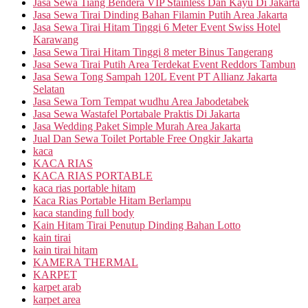
Jasa Sewa Tiang Bendera VIP Stainless Dan Kayu Di Jakarta
Jasa Sewa Tirai Dinding Bahan Filamin Putih Area Jakarta
Jasa Sewa Tirai Hitam Tinggi 6 Meter Event Swiss Hotel
Karawang
Jasa Sewa Tirai Hitam Tinggi 8 meter Binus Tangerang
Jasa Sewa Tirai Putih Area Terdekat Event Reddors Tambun
Jasa Sewa Tong Sampah 120L Event PT Allianz Jakarta
Selatan
Jasa Sewa Torn Tempat wudhu Area Jabodetabek
Jasa Sewa Wastafel Portabale Praktis Di Jakarta
Jasa Wedding Paket Simple Murah Area Jakarta
Jual Dan Sewa Toilet Portable Free Ongkir Jakarta
kaca
KACA RIAS
KACA RIAS PORTABLE
kaca rias portable hitam
Kaca Rias Portable Hitam Berlampu
kaca standing full body
Kain Hitam Tirai Penutup Dinding Bahan Lotto
kain tirai
kain tirai hitam
KAMERA THERMAL
KARPET
karpet arab
karpet area