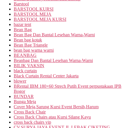
Barstool
BARSTOOL KURSI
BARSTOOL MEJA
BARSTOOL MEJA KURSI
bazar tent
Bean Bag
Bean Bag Dan Bantal Lesehan Warna-Warni
Bean bag kotak
Bean Bag Triangle
bean bag warna warni
BEANBAG
Beanbag Dan Bantal Lesehan Warna-Warni
BILIK VAKSIN
black curtain
Black Curtain Rental Center Jakarta
blower
BRental IBM 180×60 Strech Putih Event perpustakaan IPB
Bogor
BUNDAR
Bunga Meja
Cover Meja,Sarung Kursi Event Bersih,Harum
Cross Back Chair
Cross Back Chairs atau Kursi Silang Kayu
cross back chairs vip
CV.SURYA JAYA EVENT JL.LEBAK CIKETING