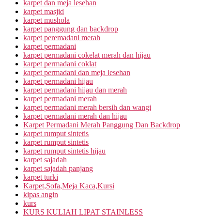
karpet dan meja lesehan
karpet masjid
karpet mushola
karpet panggung dan backdrop
karpet peremadani merah
karpet permadani
karpet permadani cokelat merah dan hijau
karpet permadani coklat
karpet permadani dan meja lesehan
karpet permadani hijau
karpet permadani hijau dan merah
karpet permadani merah
karpet permadani merah bersih dan wangi
karpet permadani merah dan hijau
Karpet Permadani Merah Panggung Dan Backdrop
karpet rumput sintetis
karpet rumput sintetis
karpet rumput sintetis hijau
karpet sajadah
karpet sajadah panjang
karpet turki
Karpet,Sofa,Meja Kaca,Kursi
kipas angin
kurs
KURS KULIAH LIPAT STAINLESS