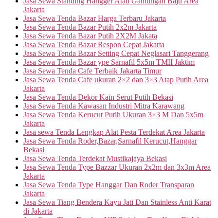
Jasa Sewa Standing Hangger Atau Gantungan Baju Area
Jakarta
Jasa Sewa Tenda Bazar Harga Terbaru Jakarta
Jasa Sewa Tenda Bazar Putih 2x2m Jakarta
Jasa Sewa Tenda Bazar Putih 2X2M Jakata
Jasa Sewa Tenda Bazar Respon Cepat Jakarta
Jasa Sewa Tenda Bazar Setting Cepat Neglasari Tanggerang
Jasa Sewa Tenda Bazar ype Sarnafil 5x5m TMII Jaktim
Jasa Sewa Tenda Cafe Terbaik Jakarta Timur
Jasa Sewa Tenda Cafe ukuran 2×2 dan 3×3 Atap Putih Area
Jakarta
Jasa Sewa Tenda Dekor Kain Serut Putih Bekasi
Jasa Sewa Tenda Kawasan Industri Mitra Karawang
Jasa Sewa Tenda Kerucut Putih Ukuran 3×3 M Dan 5x5m
Jakarta
Jasa sewa Tenda Lengkap Alat Pesta Terdekat Area Jakarta
Jasa Sewa Tenda Roder,Bazar,Sarnafil Kerucut,Hanggar
Bekasi
Jasa Sewa Tenda Terdekat Mustikajaya Bekasi
Jasa Sewa Tenda Type Bazzar Ukuran 2x2m dan 3x3m Area
Jakarta
Jasa Sewa Tenda Type Hanggar Dan Roder Transparan
Jakarta
Jasa Sewa Tiang Bendera Kayu Jati Dan Stainless Anti Karat
di Jakarta