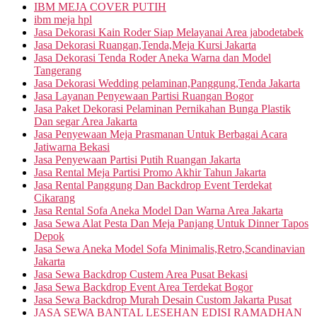
IBM MEJA COVER PUTIH
ibm meja hpl
Jasa Dekorasi Kain Roder Siap Melayanai Area jabodetabek
Jasa Dekorasi Ruangan,Tenda,Meja Kursi Jakarta
Jasa Dekorasi Tenda Roder Aneka Warna dan Model
Tangerang
Jasa Dekorasi Wedding pelaminan,Panggung,Tenda Jakarta
Jasa Layanan Penyewaan Partisi Ruangan Bogor
Jasa Paket Dekorasi Pelaminan Pernikahan Bunga Plastik
Dan segar Area Jakarta
Jasa Penyewaan Meja Prasmanan Untuk Berbagai Acara
Jatiwarna Bekasi
Jasa Penyewaan Partisi Putih Ruangan Jakarta
Jasa Rental Meja Partisi Promo Akhir Tahun Jakarta
Jasa Rental Panggung Dan Backdrop Event Terdekat
Cikarang
Jasa Rental Sofa Aneka Model Dan Warna Area Jakarta
Jasa Sewa Alat Pesta Dan Meja Panjang Untuk Dinner Tapos
Depok
Jasa Sewa Aneka Model Sofa Minimalis,Retro,Scandinavian
Jakarta
Jasa Sewa Backdrop Custem Area Pusat Bekasi
Jasa Sewa Backdrop Event Area Terdekat Bogor
Jasa Sewa Backdrop Murah Desain Custom Jakarta Pusat
JASA SEWA BANTAL LESEHAN EDISI RAMADHAN