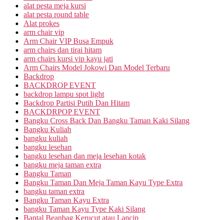
alat pesta meja kursi
alat pesta round table
Alat prokes
arm chair vip
Arm Chair VIP Busa Empuk
arm chairs dan tirai hitam
arm chairs kursi vip kayu jati
Arm Chairs Model Jokowi Dan Model Terbaru
Backdrop
BACKDROP EVENT
backdrop lampu spot light
Backdrop Partisi Putih Dan Hitam
BACKDRPOP EVENT
Bangku Cross Back Dan Bangku Taman Kaki Silang
Bangku Kuliah
bangku kuliah
bangku lesehan
bangku lesehan dan meja lesehan kotak
bangku meja taman extra
Bangku Taman
Bangku Taman Dan Meja Taman Kayu Type Extra
bangku taman extra
Bangku Taman Kayu Extra
bangku Taman Kayu Type Kaki Silang
Bantal Beanbag Kerucut atau Lancip