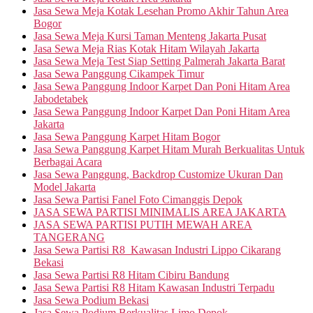
Jasa Sewa Meja Kotak Lesehan Promo Akhir Tahun Area
Bogor
Jasa Sewa Meja Kursi Taman Menteng Jakarta Pusat
Jasa Sewa Meja Rias Kotak Hitam Wilayah Jakarta
Jasa Sewa Meja Test Siap Setting Palmerah Jakarta Barat
Jasa Sewa Panggung Cikampek Timur
Jasa Sewa Panggung Indoor Karpet Dan Poni Hitam Area
Jabodetabek
Jasa Sewa Panggung Indoor Karpet Dan Poni Hitam Area
Jakarta
Jasa Sewa Panggung Karpet Hitam Bogor
Jasa Sewa Panggung Karpet Hitam Murah Berkualitas Untuk
Berbagai Acara
Jasa Sewa Panggung, Backdrop Customize Ukuran Dan
Model Jakarta
Jasa Sewa Partisi Fanel Foto Cimanggis Depok
JASA SEWA PARTISI MINIMALIS AREA JAKARTA
JASA SEWA PARTISI PUTIH MEWAH AREA
TANGERANG
Jasa Sewa Partisi R8 Kawasan Industri Lippo Cikarang
Bekasi
Jasa Sewa Partisi R8 Hitam Cibiru Bandung
Jasa Sewa Partisi R8 Hitam Kawasan Industri Terpadu
Jasa Sewa Podium Bekasi
Jasa Sewa Podium Berkualitas Limo Depok