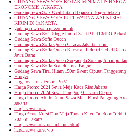
GUDANG SEWA SOFA KOTAK MINIMALIS HARGA
EKONOMIS JAKARTA
Gudang Sewa Sofa Oval Hitam Hajarsari Bogor Selatan
GUDANG SEWA SOFA PUFF WARNA WARNI SIAP
KIRIM DI JAKARTA
gudang sewa sofa queen murah
Gudang Sewa Sofa Single Putih Event PT. TEMPO Bekasi
Gudang Sewa Soffa Queen
Gudang Sewa Soffa Queen Ciracas Jakarta Timur
Gudang Sewa Soffa Queen Kawasan Industri Gobel Bekasi
Jawa Barat
Gudang Sewa Soffa Queen Suryacipta Subang Smartpolitan
Gudang Sewa Soffa Scandunavia Bogor
Gudang Sewa Tirai Hitam 150m Event Ciputat Tanggerang
Hanger
harga meja rias terbaru 2024
Harga Promo 2024 Sewa Meja Kaca Rias Jakarta
Harga Promo 2024 Sewa Panggung Custom Depok
Harga Promo Akhir Tahun Sewa Meja Kursi Panggung Area
Jakarta
harga sewa kursi
Harga Sewa Kursi Dan Meja Taman Kayu Outdoor Terkini
2025 di Jakarta
harga sewa kursi pelaminan terkini
harga sewa kursi vip