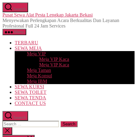
Skip
Search
to
Pusat Sewa Alat Pesta Lengkap Jakarta Bekasi
the
Menyewakan Perlengkapan Acara Berkualitas Dan Layanan
content
Profesional Full 24 Jam Services
Menu
TERBARU
SEWA MEJA
Meja VIP
Meja VIP Kaca
Meja VIP Kaca
Meja Taman
Meja Konsul
Meja IBM
SEWA KURSI
SEWA TOILET
SEWA TENDA
CONTACT US
Search
Search
for:
Close
search