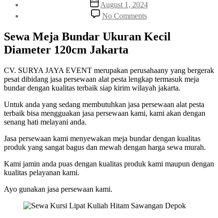
Post
August 1, 2024
date
on
No Comments
Sewa
Meja
Sewa Meja Bundar Ukuran Kecil
Bundar
Diameter 120cm Jakarta
Ukuran
Kecil
Diameter
CV. SURYA JAYA EVENT merupakan perusahaany yang bergerak
120cm
pesat dibidang jasa persewaan alat pesta lengkap termasuk meja
Jakarta
bundar dengan kualitas terbaik siap kirim wilayah jakarta.
Untuk anda yang sedang membutuhkan jasa persewaan alat pesta
terbaik bisa mengguakan jasa persewaan kami, kami akan dengan
senang hati melayani anda.
Jasa persewaan kami menyewakan meja bundar dengan kualitas
produk yang sangat bagus dan mewah dengan harga sewa murah.
Kami jamin anda puas dengan kualitas produk kami maupun dengan
kualitas pelayanan kami.
Ayo gunakan jasa persewaan kami.