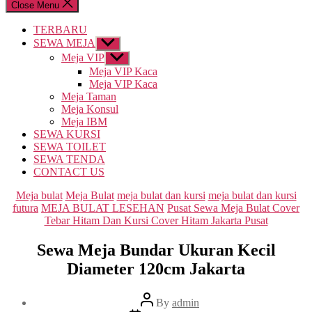
Close Menu
TERBARU
SEWA MEJA
Show
sub
Meja VIP
Show
menu
sub
Meja VIP Kaca
menu
Meja VIP Kaca
Meja Taman
Meja Konsul
Meja IBM
SEWA KURSI
SEWA TOILET
SEWA TENDA
CONTACT US
Categories
Meja bulat
Meja Bulat
meja bulat dan kursi
meja bulat dan kursi
futura
MEJA BULAT LESEHAN
Pusat Sewa Meja Bulat Cover
Tebar Hitam Dan Kursi Cover Hitam Jakarta Pusat
Sewa Meja Bundar Ukuran Kecil
Diameter 120cm Jakarta
Post
By
admin
author