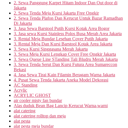
2. Sewa Panggung Karpet Hitam Indoor Dan Out door di
Jakarta
2. Sewa Tenda Meja Kursi Jakarta Free Ongkir
2. Sewa Tenda Plafon Dan Kerucut Untuk Bazar Ramadhan
Di Jakarta
3. Jasa Sewa Barstool Putih Kursi Kotak Area Bogor
3. Jasa sewa Kursi Stainless Polos Busa Merah Area Jakarta
3. Rental Meja Bundar Lesehan Cover Putih Jakarta
3. Rental Meja Dan Kursi Barstool Kotak Area Jakarta
3. Sewa Kursi Singgasana Merah Jakarta
3. Sewa Meja Kursi Lengkap Cover Free Ongkir Jakarta
3. Sewa Queue Line STanding Tali Bludru Merah Jakarta
3. Sewa Tenda Serut Dan Kursi Futura Area Sumareccon
Bekasi
4. Jasa Sewa Tirai Kain Filamin Beragam Warna Jakarta
4. Pusat Sewa Tenda Jakarta Aneka Model Dekorasi
AC Standing
Acrylic
ACRYLIC GHOST
air cooler misty fan bundar
Alas duduk Bean Bag Lancip Kerucut Warna-warni
alat catering
alat catering rolltop dan meja
alat pesta
alat pesta meja bundar