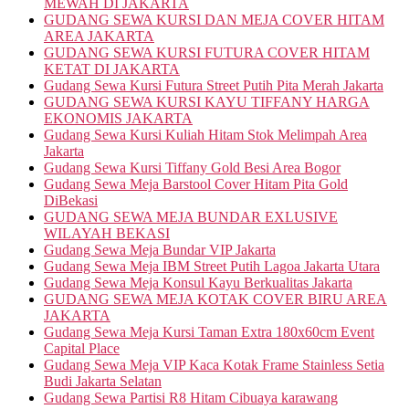
MEWAH DI JAKARTA
GUDANG SEWA KURSI DAN MEJA COVER HITAM
AREA JAKARTA
GUDANG SEWA KURSI FUTURA COVER HITAM
KETAT DI JAKARTA
Gudang Sewa Kursi Futura Street Putih Pita Merah Jakarta
GUDANG SEWA KURSI KAYU TIFFANY HARGA
EKONOMIS JAKARTA
Gudang Sewa Kursi Kuliah Hitam Stok Melimpah Area
Jakarta
Gudang Sewa Kursi Tiffany Gold Besi Area Bogor
Gudang Sewa Meja Barstool Cover Hitam Pita Gold
DiBekasi
GUDANG SEWA MEJA BUNDAR EXLUSIVE
WILAYAH BEKASI
Gudang Sewa Meja Bundar VIP Jakarta
Gudang Sewa Meja IBM Street Putih Lagoa Jakarta Utara
Gudang Sewa Meja Konsul Kayu Berkualitas Jakarta
GUDANG SEWA MEJA KOTAK COVER BIRU AREA
JAKARTA
Gudang Sewa Meja Kursi Taman Extra 180x60cm Event
Capital Place
Gudang Sewa Meja VIP Kaca Kotak Frame Stainless Setia
Budi Jakarta Selatan
Gudang Sewa Partisi R8 Hitam Cibuaya karawang