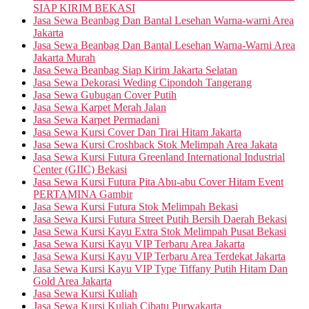
SIAP KIRIM BEKASI
Jasa Sewa Beanbag Dan Bantal Lesehan Warna-warni Area
Jakarta
Jasa Sewa Beanbag Dan Bantal Lesehan Warna-Warni Area
Jakarta Murah
Jasa Sewa Beanbag Siap Kirim Jakarta Selatan
Jasa Sewa Dekorasi Weding Cipondoh Tangerang
Jasa Sewa Gubugan Cover Putih
Jasa Sewa Karpet Merah Jalan
Jasa Sewa Karpet Permadani
Jasa Sewa Kursi Cover Dan Tirai Hitam Jakarta
Jasa Sewa Kursi Croshback Stok Melimpah Area Jakata
Jasa Sewa Kursi Futura Greenland International Industrial
Center (GIIC) Bekasi
Jasa Sewa Kursi Futura Pita Abu-abu Cover Hitam Event
PERTAMINA Gambir
Jasa Sewa Kursi Futura Stok Melimpah Bekasi
Jasa Sewa Kursi Futura Street Putih Bersih Daerah Bekasi
Jasa Sewa Kursi Kayu Extra Stok Melimpah Pusat Bekasi
Jasa Sewa Kursi Kayu VIP Terbaru Area Jakarta
Jasa Sewa Kursi Kayu VIP Terbaru Area Terdekat Jakarta
Jasa Sewa Kursi Kayu VIP Type Tiffany Putih Hitam Dan
Gold Area Jakarta
Jasa Sewa Kursi Kuliah
Jasa Sewa Kursi Kuliah Cibatu Purwakarta