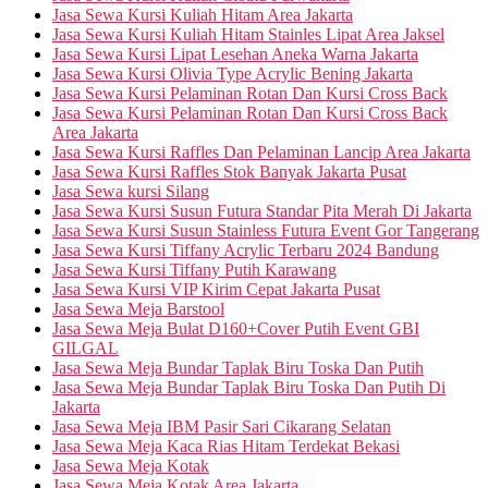
Jasa Sewa Kursi Kuliah Hitam Area Jakarta
Jasa Sewa Kursi Kuliah Hitam Stainles Lipat Area Jaksel
Jasa Sewa Kursi Lipat Lesehan Aneka Warna Jakarta
Jasa Sewa Kursi Olivia Type Acrylic Bening Jakarta
Jasa Sewa Kursi Pelaminan Rotan Dan Kursi Cross Back
Jasa Sewa Kursi Pelaminan Rotan Dan Kursi Cross Back
Area Jakarta
Jasa Sewa Kursi Raffles Dan Pelaminan Lancip Area Jakarta
Jasa Sewa Kursi Raffles Stok Banyak Jakarta Pusat
Jasa Sewa kursi Silang
Jasa Sewa Kursi Susun Futura Standar Pita Merah Di Jakarta
Jasa Sewa Kursi Susun Stainless Futura Event Gor Tangerang
Jasa Sewa Kursi Tiffany Acrylic Terbaru 2024 Bandung
Jasa Sewa Kursi Tiffany Putih Karawang
Jasa Sewa Kursi VIP Kirim Cepat Jakarta Pusat
Jasa Sewa Meja Barstool
Jasa Sewa Meja Bulat D160+Cover Putih Event GBI
GILGAL
Jasa Sewa Meja Bundar Taplak Biru Toska Dan Putih
Jasa Sewa Meja Bundar Taplak Biru Toska Dan Putih Di
Jakarta
Jasa Sewa Meja IBM Pasir Sari Cikarang Selatan
Jasa Sewa Meja Kaca Rias Hitam Terdekat Bekasi
Jasa Sewa Meja Kotak
Jasa Sewa Meja Kotak Area Jakarta