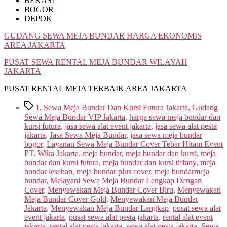
BEKASI
BOGOR
DEPOK
GUDANG SEWA MEJA BUNDAR HARGA EKONOMIS
AREA JAKARTA
PUSAT SEWA RENTAL MEJA BUNDAR WILAYAH
JAKARTA
PUSAT RENTAL MEJA TERBAIK AREA JAKARTA
Tags
1. Sewa Meja Bundar Dan Kursi Futura Jakarta
,
Gudang
Sewa Meja Bundar VIP Jakarta
,
harga sewa meja bundar dan
kursi futura
,
jasa sewa alat event jakarta
,
jasa sewa alat pesta
jakarta
,
Jasa Sewa Meja Bundar
,
jasa sewa meja bundar
bogor
,
Layanan Sewa Meja Bundar Cover Tebar Hitam Event
PT. Wika Jakarta
,
meja bundar
,
meja bundar dan kursi
,
meja
bundar dan kursi futura
,
meja bundar dan kursi tiffany
,
meja
bundar lesehan
,
meja bundar plus cover
,
meja bundarmeja
bundar
,
Melayani Sewa Meja Bundar Lengkap Dengan
Cover
,
Menyewakan Meja Bundar Cover Biru
,
Menyewakan
Meja Bundar Cover Gold
,
Menyewakan Meja Bundar
Jakarta
,
Menyewakan Meja Bundar Lengkap
,
pusat sewa alat
event jakarta
,
pusat sewa alat pesta jakarta
,
rental alat event
jakarta
,
rental alat pesta jakarta
,
sewa alat pesta jakarta
,
Sewa