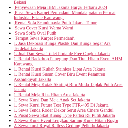
Bekasi
Penyewaan Meja IBM Jakarta Harga Terbaru 2024
Pusat Sewa Karpet Permadani Mandalapratama Permai
Industrial Estate Karawang
Rental Sofa Scandunavia Putih Jakarta Timur
Sewa Cover Kursi Warna Warni
Sewa Soffa Oval Putih
Tempat Sewa Karpet Permadani\
1. Jasa Dekorasi Bunga Plastik Dan Bunga Segar Ara
Terdekat Jakarta
1. Jual Dan Sewa Toilet Portable Free Ongkir Jakarta
1. Rental Backdrop Panggung Dan Tirai Hitam Event AHM
Karawang
1. Rental Kursi Kuliah Stainless Lipat Area Jakarta
1. Rental Kursi Susun Cover Biru Event Pesantren
Asshidiqiyah Jakarta
1. Rental Meja Kotak Skirting Biru Muda Taplak Putih Area
Jakarta
1. Rental Meja Rias Hitam Area Jakarta
1. Sewa Kursi Dan Meja Anak Set Jakarta
1. Sewa Kursi Futura Test Type FTR-405 Di Jakarta
1. Sewa Tenda Roder Dekor Serut Area Cinere Gandul
2. Pusat Sewa Skat Ruang Type Partisi R8 Putih Jakarta
2. Sewa Kursi Event Lengkap Sarung Kursi Hitam Bogor
2. Sewa kursi Royal Rafless Gedung Pelindo Jakarta