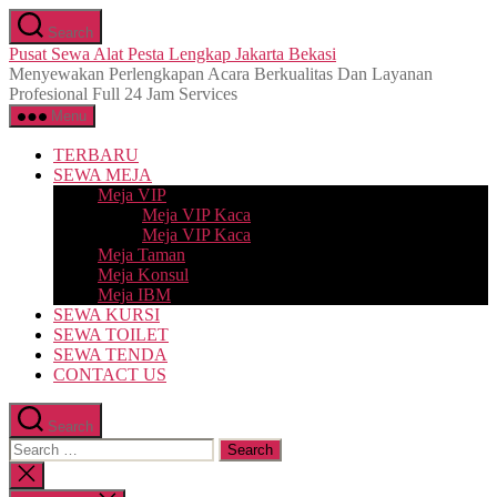
Skip
Search
to
Pusat Sewa Alat Pesta Lengkap Jakarta Bekasi
the
Menyewakan Perlengkapan Acara Berkualitas Dan Layanan
content
Profesional Full 24 Jam Services
Menu
TERBARU
SEWA MEJA
Meja VIP
Meja VIP Kaca
Meja VIP Kaca
Meja Taman
Meja Konsul
Meja IBM
SEWA KURSI
SEWA TOILET
SEWA TENDA
CONTACT US
Search
Search
for:
Close
search