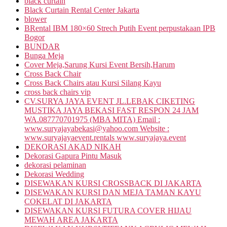
black curtain
Black Curtain Rental Center Jakarta
blower
BRental IBM 180×60 Strech Putih Event perpustakaan IPB
Bogor
BUNDAR
Bunga Meja
Cover Meja,Sarung Kursi Event Bersih,Harum
Cross Back Chair
Cross Back Chairs atau Kursi Silang Kayu
cross back chairs vip
CV.SURYA JAYA EVENT JL.LEBAK CIKETING
MUSTIKA JAYA BEKASI FAST RESPON 24 JAM
WA.087770701975 (MBA MITA) Email :
www.suryajayabekasi@yahoo.com Website :
www.suryajayaevent.rentals www.suryajaya.event
DEKORASI AKAD NIKAH
Dekorasi Gapura Pintu Masuk
dekorasi pelaminan
Dekorasi Wedding
DISEWAKAN KURSI CROSSBACK DI JAKARTA
DISEWAKAN KURSI DAN MEJA TAMAN KAYU
COKELAT DI JAKARTA
DISEWAKAN KURSI FUTURA COVER HIJAU
MEWAH AREA JAKARTA