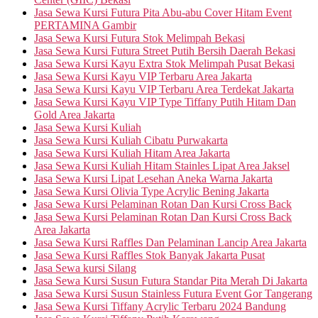
Jasa Sewa Kursi Futura Pita Abu-abu Cover Hitam Event
PERTAMINA Gambir
Jasa Sewa Kursi Futura Stok Melimpah Bekasi
Jasa Sewa Kursi Futura Street Putih Bersih Daerah Bekasi
Jasa Sewa Kursi Kayu Extra Stok Melimpah Pusat Bekasi
Jasa Sewa Kursi Kayu VIP Terbaru Area Jakarta
Jasa Sewa Kursi Kayu VIP Terbaru Area Terdekat Jakarta
Jasa Sewa Kursi Kayu VIP Type Tiffany Putih Hitam Dan
Gold Area Jakarta
Jasa Sewa Kursi Kuliah
Jasa Sewa Kursi Kuliah Cibatu Purwakarta
Jasa Sewa Kursi Kuliah Hitam Area Jakarta
Jasa Sewa Kursi Kuliah Hitam Stainles Lipat Area Jaksel
Jasa Sewa Kursi Lipat Lesehan Aneka Warna Jakarta
Jasa Sewa Kursi Olivia Type Acrylic Bening Jakarta
Jasa Sewa Kursi Pelaminan Rotan Dan Kursi Cross Back
Jasa Sewa Kursi Pelaminan Rotan Dan Kursi Cross Back
Area Jakarta
Jasa Sewa Kursi Raffles Dan Pelaminan Lancip Area Jakarta
Jasa Sewa Kursi Raffles Stok Banyak Jakarta Pusat
Jasa Sewa kursi Silang
Jasa Sewa Kursi Susun Futura Standar Pita Merah Di Jakarta
Jasa Sewa Kursi Susun Stainless Futura Event Gor Tangerang
Jasa Sewa Kursi Tiffany Acrylic Terbaru 2024 Bandung