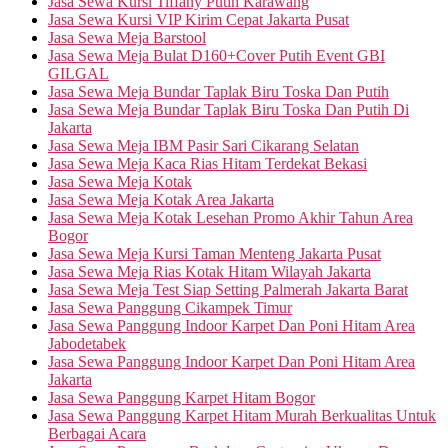
Jasa Sewa Kursi Tiffany Putih Karawang
Jasa Sewa Kursi VIP Kirim Cepat Jakarta Pusat
Jasa Sewa Meja Barstool
Jasa Sewa Meja Bulat D160+Cover Putih Event GBI
GILGAL
Jasa Sewa Meja Bundar Taplak Biru Toska Dan Putih
Jasa Sewa Meja Bundar Taplak Biru Toska Dan Putih Di
Jakarta
Jasa Sewa Meja IBM Pasir Sari Cikarang Selatan
Jasa Sewa Meja Kaca Rias Hitam Terdekat Bekasi
Jasa Sewa Meja Kotak
Jasa Sewa Meja Kotak Area Jakarta
Jasa Sewa Meja Kotak Lesehan Promo Akhir Tahun Area
Bogor
Jasa Sewa Meja Kursi Taman Menteng Jakarta Pusat
Jasa Sewa Meja Rias Kotak Hitam Wilayah Jakarta
Jasa Sewa Meja Test Siap Setting Palmerah Jakarta Barat
Jasa Sewa Panggung Cikampek Timur
Jasa Sewa Panggung Indoor Karpet Dan Poni Hitam Area
Jabodetabek
Jasa Sewa Panggung Indoor Karpet Dan Poni Hitam Area
Jakarta
Jasa Sewa Panggung Karpet Hitam Bogor
Jasa Sewa Panggung Karpet Hitam Murah Berkualitas Untuk
Berbagai Acara