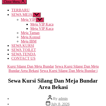
Close Menu
TERBARU
SEWA MEJA
Show
sub
Meja VIP
Show
menu
sub
Meja VIP Kaca
menu
Meja VIP Kaca
Meja Taman
Meja Konsul
Meja IBM
SEWA KURSI
SEWA TOILET
SEWA TENDA
CONTACT US
Categories
Kursi Silang Dan Meja Bundar
Sewa Kursi Silang Dan Meja
Bundar Area Bekasi
Sewa Kursi Silang Dan Meja Bundar i
Sewa Kursi Silang Dan Meja Bundar
Area Bekasi
Post
By
admin
author
Post
July 8, 2026