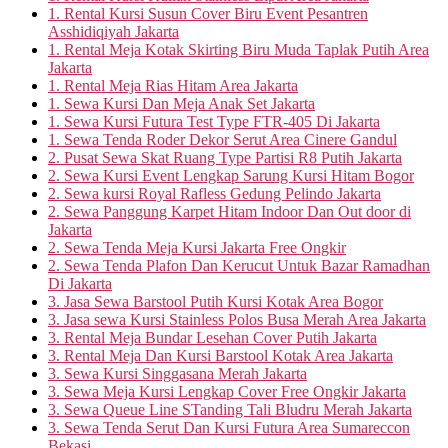
1. Rental Kursi Susun Cover Biru Event Pesantren
Asshidiqiyah Jakarta
1. Rental Meja Kotak Skirting Biru Muda Taplak Putih Area
Jakarta
1. Rental Meja Rias Hitam Area Jakarta
1. Sewa Kursi Dan Meja Anak Set Jakarta
1. Sewa Kursi Futura Test Type FTR-405 Di Jakarta
1. Sewa Tenda Roder Dekor Serut Area Cinere Gandul
2. Pusat Sewa Skat Ruang Type Partisi R8 Putih Jakarta
2. Sewa Kursi Event Lengkap Sarung Kursi Hitam Bogor
2. Sewa kursi Royal Rafless Gedung Pelindo Jakarta
2. Sewa Panggung Karpet Hitam Indoor Dan Out door di
Jakarta
2. Sewa Tenda Meja Kursi Jakarta Free Ongkir
2. Sewa Tenda Plafon Dan Kerucut Untuk Bazar Ramadhan
Di Jakarta
3. Jasa Sewa Barstool Putih Kursi Kotak Area Bogor
3. Jasa sewa Kursi Stainless Polos Busa Merah Area Jakarta
3. Rental Meja Bundar Lesehan Cover Putih Jakarta
3. Rental Meja Dan Kursi Barstool Kotak Area Jakarta
3. Sewa Kursi Singgasana Merah Jakarta
3. Sewa Meja Kursi Lengkap Cover Free Ongkir Jakarta
3. Sewa Queue Line STanding Tali Bludru Merah Jakarta
3. Sewa Tenda Serut Dan Kursi Futura Area Sumareccon
Bekasi