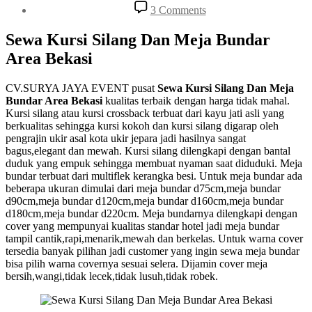
date
on
3 Comments
Sewa
Kursi
Sewa Kursi Silang Dan Meja Bundar
Silang
Area Bekasi
Dan
Meja
Bundar
CV.SURYA JAYA EVENT pusat
Sewa Kursi Silang Dan Meja
Area
Bundar Area Bekasi
kualitas terbaik dengan harga tidak mahal.
Bekasi
Kursi silang atau kursi crossback terbuat dari kayu jati asli yang
berkualitas sehingga kursi kokoh dan kursi silang digarap oleh
pengrajin ukir asal kota ukir jepara jadi hasilnya sangat
bagus,elegant dan mewah. Kursi silang dilengkapi dengan bantal
duduk yang empuk sehingga membuat nyaman saat diduduki. Meja
bundar terbuat dari multiflek kerangka besi. Untuk meja bundar ada
beberapa ukuran dimulai dari meja bundar d75cm,meja bundar
d90cm,meja bundar d120cm,meja bundar d160cm,meja bundar
d180cm,meja bundar d220cm. Meja bundarnya dilengkapi dengan
cover yang mempunyai kualitas standar hotel jadi meja bundar
tampil cantik,rapi,menarik,mewah dan berkelas. Untuk warna cover
tersedia banyak pilihan jadi customer yang ingin sewa meja bundar
bisa pilih warna covernya sesuai selera. Dijamin cover meja
bersih,wangi,tidak lecek,tidak lusuh,tidak robek.