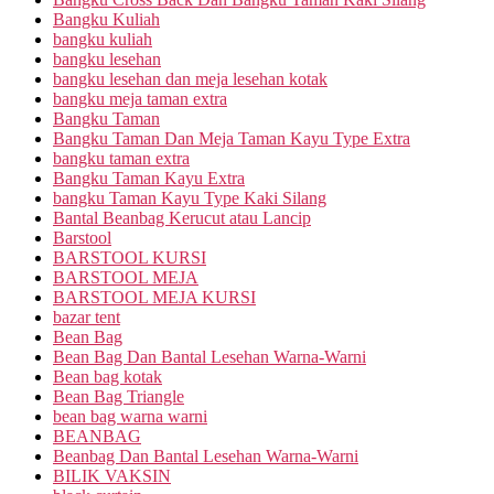
Bangku Kuliah
bangku kuliah
bangku lesehan
bangku lesehan dan meja lesehan kotak
bangku meja taman extra
Bangku Taman
Bangku Taman Dan Meja Taman Kayu Type Extra
bangku taman extra
Bangku Taman Kayu Extra
bangku Taman Kayu Type Kaki Silang
Bantal Beanbag Kerucut atau Lancip
Barstool
BARSTOOL KURSI
BARSTOOL MEJA
BARSTOOL MEJA KURSI
bazar tent
Bean Bag
Bean Bag Dan Bantal Lesehan Warna-Warni
Bean bag kotak
Bean Bag Triangle
bean bag warna warni
BEANBAG
Beanbag Dan Bantal Lesehan Warna-Warni
BILIK VAKSIN