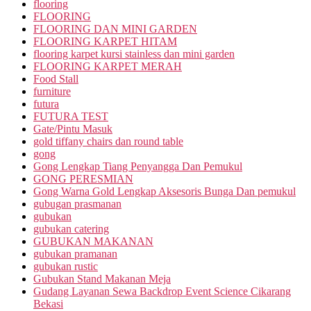
flooring
FLOORING
FLOORING DAN MINI GARDEN
FLOORING KARPET HITAM
flooring karpet kursi stainless dan mini garden
FLOORING KARPET MERAH
Food Stall
furniture
futura
FUTURA TEST
Gate/Pintu Masuk
gold tiffany chairs dan round table
gong
Gong Lengkap Tiang Penyangga Dan Pemukul
GONG PERESMIAN
Gong Warna Gold Lengkap Aksesoris Bunga Dan pemukul
gubugan prasmanan
gubukan
gubukan catering
GUBUKAN MAKANAN
gubukan pramanan
gubukan rustic
Gubukan Stand Makanan Meja
Gudang Layanan Sewa Backdrop Event Science Cikarang
Bekasi