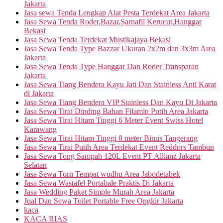
Jakarta
Jasa sewa Tenda Lengkap Alat Pesta Terdekat Area Jakarta
Jasa Sewa Tenda Roder,Bazar,Sarnafil Kerucut,Hanggar
Bekasi
Jasa Sewa Tenda Terdekat Mustikajaya Bekasi
Jasa Sewa Tenda Type Bazzar Ukuran 2x2m dan 3x3m Area
Jakarta
Jasa Sewa Tenda Type Hanggar Dan Roder Transparan
Jakarta
Jasa Sewa Tiang Bendera Kayu Jati Dan Stainless Anti Karat
di Jakarta
Jasa Sewa Tiang Bendera VIP Stainless Dan Kayu Di Jakarta
Jasa Sewa Tirai Dinding Bahan Filamin Putih Area Jakarta
Jasa Sewa Tirai Hitam Tinggi 6 Meter Event Swiss Hotel
Karawang
Jasa Sewa Tirai Hitam Tinggi 8 meter Binus Tangerang
Jasa Sewa Tirai Putih Area Terdekat Event Reddors Tambun
Jasa Sewa Tong Sampah 120L Event PT Allianz Jakarta
Selatan
Jasa Sewa Torn Tempat wudhu Area Jabodetabek
Jasa Sewa Wastafel Portabale Praktis Di Jakarta
Jasa Wedding Paket Simple Murah Area Jakarta
Jual Dan Sewa Toilet Portable Free Ongkir Jakarta
kaca
KACA RIAS