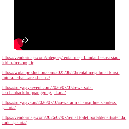
https://vendorinaja.com/category/rental-meja-bundar-bekasi-siap-
kirim-free-ongkir
https://wulanproduction.com/2025/06/20/rental-meja-bulat-kursi-
futura-terbaik-area-bekasi/
https://suryajayaevent.com/2026/07/07/sewa-sofa-
lesehanbackdroppanggung-jakarta/
https://suryajaya.in/2026/07/07/sewa-arm-chairsq-line-stainless-
jakarta/
https://vendorinaja.com/2026/07/07/rental-toilet-portablepartisitenda-
roder-jakarta/