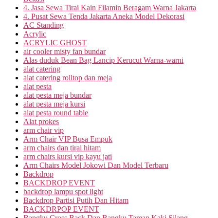
4. Jasa Sewa Tirai Kain Filamin Beragam Warna Jakarta
4. Pusat Sewa Tenda Jakarta Aneka Model Dekorasi
AC Standing
Acrylic
ACRYLIC GHOST
air cooler misty fan bundar
Alas duduk Bean Bag Lancip Kerucut Warna-warni
alat catering
alat catering rolltop dan meja
alat pesta
alat pesta meja bundar
alat pesta meja kursi
alat pesta round table
Alat prokes
arm chair vip
Arm Chair VIP Busa Empuk
arm chairs dan tirai hitam
arm chairs kursi vip kayu jati
Arm Chairs Model Jokowi Dan Model Terbaru
Backdrop
BACKDROP EVENT
backdrop lampu spot light
Backdrop Partisi Putih Dan Hitam
BACKDRPOP EVENT
Bangku Cross Back Dan Bangku Taman Kaki Silang