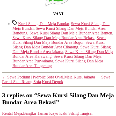
VANI
Tags
Kursi Silang Dan Meja Bundar
,
Sewa Kursi Silang Dan
Meja Bundar
,
Sewa Kursi Silang Dan Meja Bundar Area
Bandung
,
Sewa Kursi Silang Dan Meja Bundar Area Banten
,
Sewa Kursi Silang Dan Meja Bundar Area Bekasi
,
Sewa
Kursi Silang Dan Meja Bundar Area Bogor
,
Sewa Kursi
Silang Dan Meja Bundar Area Cikarang
,
Sewa Kursi Silang
Dan Meja Bundar Area Jakarta
,
Sewa Kursi Silang Dan Meja
Bundar Area Karawang
,
Sewa Kursi Silang Dan Meja
Bundar Area Purwakarta
,
Sewa Kursi Silang Dan Meja
Bundar Area Tangerang
←
Sewa Podium Hydrolic,Sofa Oval,Meja Kursi Jakarta
→
Sewa
Partisi Skat Ruang,Sofa,Kursi Depok
3 replies on “Sewa Kursi Silang Dan Meja
Bundar Area Bekasi”
says:
Rental Meja,Bangku Taman Kayu Kaki Silang Tangsel