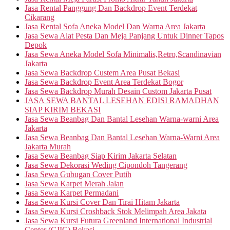
Jasa Rental Panggung Dan Backdrop Event Terdekat
Cikarang
Jasa Rental Sofa Aneka Model Dan Warna Area Jakarta
Jasa Sewa Alat Pesta Dan Meja Panjang Untuk Dinner Tapos
Depok
Jasa Sewa Aneka Model Sofa Minimalis,Retro,Scandinavian
Jakarta
Jasa Sewa Backdrop Custem Area Pusat Bekasi
Jasa Sewa Backdrop Event Area Terdekat Bogor
Jasa Sewa Backdrop Murah Desain Custom Jakarta Pusat
JASA SEWA BANTAL LESEHAN EDISI RAMADHAN
SIAP KIRIM BEKASI
Jasa Sewa Beanbag Dan Bantal Lesehan Warna-warni Area
Jakarta
Jasa Sewa Beanbag Dan Bantal Lesehan Warna-Warni Area
Jakarta Murah
Jasa Sewa Beanbag Siap Kirim Jakarta Selatan
Jasa Sewa Dekorasi Weding Cipondoh Tangerang
Jasa Sewa Gubugan Cover Putih
Jasa Sewa Karpet Merah Jalan
Jasa Sewa Karpet Permadani
Jasa Sewa Kursi Cover Dan Tirai Hitam Jakarta
Jasa Sewa Kursi Croshback Stok Melimpah Area Jakata
Jasa Sewa Kursi Futura Greenland International Industrial
Center (GIIC) Bekasi