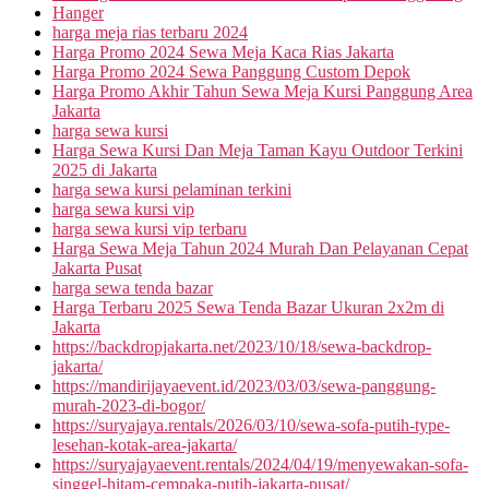
Hanger
harga meja rias terbaru 2024
Harga Promo 2024 Sewa Meja Kaca Rias Jakarta
Harga Promo 2024 Sewa Panggung Custom Depok
Harga Promo Akhir Tahun Sewa Meja Kursi Panggung Area
Jakarta
harga sewa kursi
Harga Sewa Kursi Dan Meja Taman Kayu Outdoor Terkini
2025 di Jakarta
harga sewa kursi pelaminan terkini
harga sewa kursi vip
harga sewa kursi vip terbaru
Harga Sewa Meja Tahun 2024 Murah Dan Pelayanan Cepat
Jakarta Pusat
harga sewa tenda bazar
Harga Terbaru 2025 Sewa Tenda Bazar Ukuran 2x2m di
Jakarta
https://backdropjakarta.net/2023/10/18/sewa-backdrop-
jakarta/
https://mandirijayaevent.id/2023/03/03/sewa-panggung-
murah-2023-di-bogor/
https://suryajaya.rentals/2026/03/10/sewa-sofa-putih-type-
lesehan-kotak-area-jakarta/
https://suryajayaevent.rentals/2024/04/19/menyewakan-sofa-
singgel-hitam-cempaka-putih-jakarta-pusat/