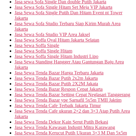
Jasa sewa Sofa Single Dan double Putih Jakarta
Jasa Sewa Sofa Single Hitam Set Meja VIP Jakarta
Jasa Sewa Sofa Single Putih Dan Hitam Event nt Tower
Jakarta
Jasa Sewa Sofa Studio Terbaru Siap Kirim Murah Area
Jakarta
Jasa Sewa Sofa Studio VIP Area Jaksel
Jasa Sewa Soffa Oval Hitam Jakarta Selatan
Jasa Sewa Soffa Single
Jasa Sewa Soffa Single Hitam
Jasa Sewa Soffa Single Hitam Industri Lipo
Jasa Sewa Standing Hangger Atau Gantungan Baju Area
Jakarta
Jasa Sewa Tenda Bazar Harga Terbaru Jakarta
Jasa Sewa Tenda Bazar Putih 2x2m Jakarta
Jasa Sewa Tenda Bazar Putih 2X2M Jakata
Jasa Sewa Tenda Bazar Respon Cepat Jakarta
Jasa Sewa Tenda Bazar Setting Cepat Neglasari Tanggerang
Jasa Sewa Tenda Bazar ype Sarnafil 5x5m TMII Jaktim
Jasa Sewa Tenda Cafe Terbaik Jakarta Timur
Jasa Sewa Tenda Cafe ukuran 2×2 dan 3×3 Atap Putih Area
Jakarta
Jasa Sewa Tenda Dekor Kain Serut Putih Bekasi
Jasa Sewa Tenda Kawasan Industri Mitra Karawang
Jasa Sewa Tenda Kerucut Putih Ukuran 3×3 M Dan 5x5m