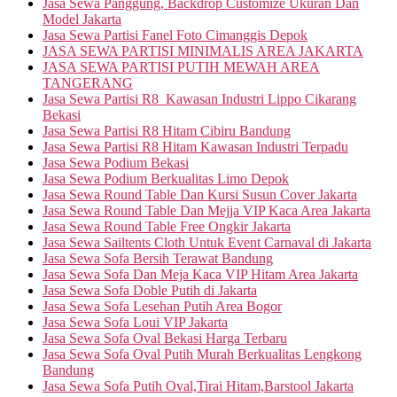
Jasa Sewa Panggung, Backdrop Customize Ukuran Dan
Model Jakarta
Jasa Sewa Partisi Fanel Foto Cimanggis Depok
JASA SEWA PARTISI MINIMALIS AREA JAKARTA
JASA SEWA PARTISI PUTIH MEWAH AREA
TANGERANG
Jasa Sewa Partisi R8 Kawasan Industri Lippo Cikarang
Bekasi
Jasa Sewa Partisi R8 Hitam Cibiru Bandung
Jasa Sewa Partisi R8 Hitam Kawasan Industri Terpadu
Jasa Sewa Podium Bekasi
Jasa Sewa Podium Berkualitas Limo Depok
Jasa Sewa Round Table Dan Kursi Susun Cover Jakarta
Jasa Sewa Round Table Dan Mejja VIP Kaca Area Jakarta
Jasa Sewa Round Table Free Ongkir Jakarta
Jasa Sewa Sailtents Cloth Untuk Event Carnaval di Jakarta
Jasa Sewa Sofa Bersih Terawat Bandung
Jasa Sewa Sofa Dan Meja Kaca VIP Hitam Area Jakarta
Jasa Sewa Sofa Doble Putih di Jakarta
Jasa Sewa Sofa Lesehan Putih Area Bogor
Jasa Sewa Sofa Loui VIP Jakarta
Jasa Sewa Sofa Oval Bekasi Harga Terbaru
Jasa Sewa Sofa Oval Putih Murah Berkualitas Lengkong
Bandung
Jasa Sewa Sofa Putih Oval,Tirai Hitam,Barstool Jakarta