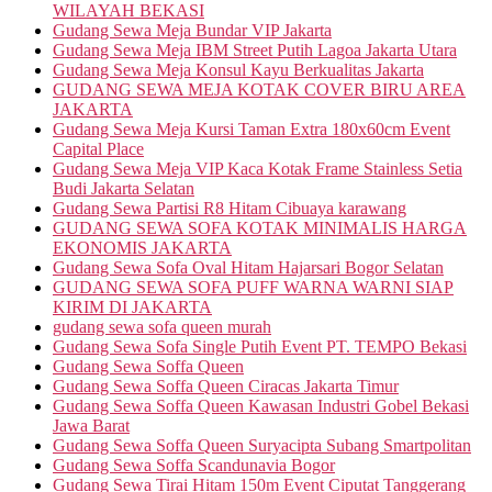
WILAYAH BEKASI
Gudang Sewa Meja Bundar VIP Jakarta
Gudang Sewa Meja IBM Street Putih Lagoa Jakarta Utara
Gudang Sewa Meja Konsul Kayu Berkualitas Jakarta
GUDANG SEWA MEJA KOTAK COVER BIRU AREA
JAKARTA
Gudang Sewa Meja Kursi Taman Extra 180x60cm Event
Capital Place
Gudang Sewa Meja VIP Kaca Kotak Frame Stainless Setia
Budi Jakarta Selatan
Gudang Sewa Partisi R8 Hitam Cibuaya karawang
GUDANG SEWA SOFA KOTAK MINIMALIS HARGA
EKONOMIS JAKARTA
Gudang Sewa Sofa Oval Hitam Hajarsari Bogor Selatan
GUDANG SEWA SOFA PUFF WARNA WARNI SIAP
KIRIM DI JAKARTA
gudang sewa sofa queen murah
Gudang Sewa Sofa Single Putih Event PT. TEMPO Bekasi
Gudang Sewa Soffa Queen
Gudang Sewa Soffa Queen Ciracas Jakarta Timur
Gudang Sewa Soffa Queen Kawasan Industri Gobel Bekasi
Jawa Barat
Gudang Sewa Soffa Queen Suryacipta Subang Smartpolitan
Gudang Sewa Soffa Scandunavia Bogor
Gudang Sewa Tirai Hitam 150m Event Ciputat Tanggerang