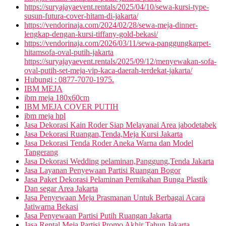
https://suryajayaevent.rentals/2025/04/10/sewa-kursi-type-
susun-futura-cover-hitam-di-jakarta/
https://vendorinaja.com/2024/02/28/sewa-meja-dinner-
lengkap-dengan-kursi-tiffany-gold-bekasi/
https://vendorinaja.com/2026/03/11/sewa-panggungkarpet-
hitamsofa-oval-putih-jakarta
https://suryajayaevent.rentals/2025/09/12/menyewakan-sofa-
oval-putih-set-meja-vip-kaca-daerah-terdekat-jakarta/
Hubungi : 0877-7070-1975.
IBM MEJA
ibm meja 180x60cm
IBM MEJA COVER PUTIH
ibm meja hpl
Jasa Dekorasi Kain Roder Siap Melayanai Area jabodetabek
Jasa Dekorasi Ruangan,Tenda,Meja Kursi Jakarta
Jasa Dekorasi Tenda Roder Aneka Warna dan Model
Tangerang
Jasa Dekorasi Wedding pelaminan,Panggung,Tenda Jakarta
Jasa Layanan Penyewaan Partisi Ruangan Bogor
Jasa Paket Dekorasi Pelaminan Pernikahan Bunga Plastik
Dan segar Area Jakarta
Jasa Penyewaan Meja Prasmanan Untuk Berbagai Acara
Jatiwarna Bekasi
Jasa Penyewaan Partisi Putih Ruangan Jakarta
Jasa Rental Meja Partisi Promo Akhir Tahun Jakarta