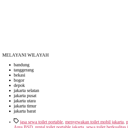
MELAYANI WILAYAH
bandung
tanggerang
bekasi
bogor
depok
jakarta selatan
jakarta pusat
jakarta utara
jakarta timur
jakarta barat
Tags
jasa sewa toilet portable
,
menyewakan toilet mobil jakarta
,
p
Area BSD
,
rental toilet portable jakarta
,
sewa toilet berkualitas 