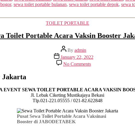
 bogor
,
sewa toilet portable bulanan
,
sewa toilet portable depok
,
sewa to
Categories
TOILET PORTABLE
a Toilet Portable Acara Vaksin Booster Jak
Post
By
admin
author
Post
January 22, 2022
date
on
No Comments
Sewa
Toilet
r
Jakarta
Portable
Acara
Vaksin
A EVENT
SEWA TOILET PORTABLE ACARA VAKSIN BOO
Booster
Jl. Lebak Ciketing Mustikajaya Bekasi
Jakarta
Tlp.021-221.05555 / 021-82.622848
Pusat Sewa Toilet Portable Acara Vaksinasi
Booster di JABODETABEK