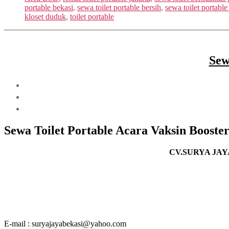
portable bekasi
,
sewa toilet portable bersih
,
sewa toilet portable
kloset duduk
,
toilet portable
Sew
Se
wa Toilet Portable Acara Vaksin Booste
CV.SURYA JAY
E-mail : suryajayabekasi@yahoo.com