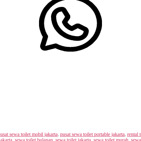
usat sewa toilet mobil jakarta
,
pusat sewa toilet portable jakarta
,
rental 
jakarta
,
sewa toilet bulanan
,
sewa toilet jakarta
,
sewa toilet murah
,
sewa 