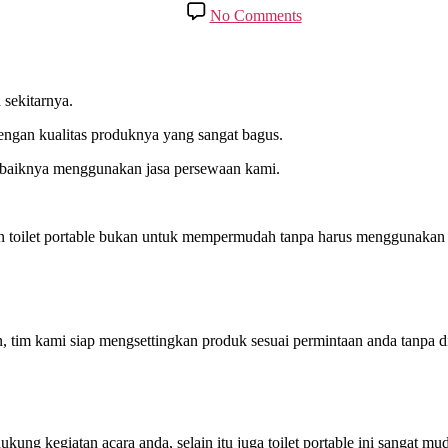
date
on
No Comments
Rental
Toilet
Portable
Bersih
Area
 sekitarnya.
BSD
ngan kualitas produknya yang sangat bagus.
erbaiknya menggunakan jasa persewaan kami.
toilet portable bukan untuk mempermudah tanpa harus menggunakan t
 tim kami siap mengsettingkan produk sesuai permintaan anda tanpa d
dukung kegiatan acara anda, selain itu juga toilet portable ini sangat