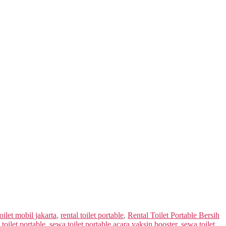
toilet mobil jakarta
,
rental toilet portable
,
Rental Toilet Portable Bersih
toilet portable
,
sewa toilet portable acara vaksin booster
,
sewa toilet