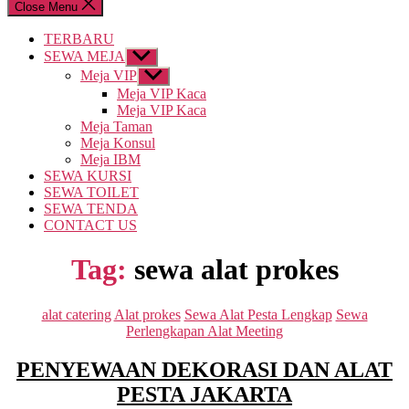
Close Menu
TERBARU
SEWA MEJA
Show
sub
Meja VIP
Show
menu
sub
Meja VIP Kaca
menu
Meja VIP Kaca
Meja Taman
Meja Konsul
Meja IBM
SEWA KURSI
SEWA TOILET
SEWA TENDA
CONTACT US
Tag:
sewa alat prokes
Categories
alat catering
Alat prokes
Sewa Alat Pesta Lengkap
Sewa
Perlengkapan Alat Meeting
PENYEWAAN DEKORASI DAN ALAT
PESTA JAKARTA