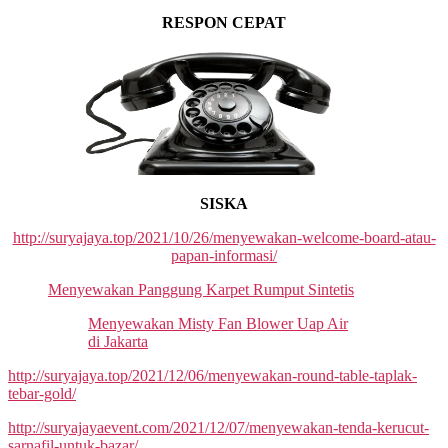
RESPON CEPAT
SISKA
http://suryajaya.top/2021/10/26/menyewakan-welcome-board-atau-
papan-informasi/
Menyewakan Panggung Karpet Rumput Sintetis
Menyewakan Misty Fan Blower Uap Air
di Jakarta
http://suryajaya.top/2021/12/06/menyewakan-round-table-taplak-
tebar-gold/
http://suryajayaevent.com/2021/12/07/menyewakan-tenda-kerucut-
sarnafil-untuk-bazar/