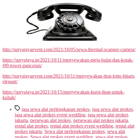
http://suryajayaevent.com/2021/10/05/sewa-thermal-scanner-camera/
https://suryajaya.in/2021/10/11/menyewakan-meja-bulat-dan-kotak-
j99-tower-pancoran/
http://suryajayaevent.com/2021/10/11/menyewakan-tirai-lotto-hitam-
elegant/
https://suryajaya.in/2021/10/15/menyewakan-kursi-lipat-untuk-
kuliah/
Tags
jasa sewa alat perlengkapan prokes
,
jasa sewa alat prokes
,
jasa sewa alat prokes event wedding
,
jasa sewa alat prokes
jakarta
,
persewan alat prokes
,
persewan alat prokes jakarta
,
rental alat prokes
,
rental alat prokes event wedding
,
rental alat
prokes jakarta
,
Sewa alat perlengkapan prokes
,
sewa alat
prokes
,
Sewa alat prokes event wedding
,
sewa alat prokes