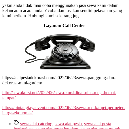
yakin anda tidak mau coba menggunakan jasa sewa kami dalam
kelancaran acara anda..? coba dan rasakan sendiri pelayanan yang
kami berikan. Hubungi kami sekarang juga.
Layanan Call Center
https://alatpestadekorasi.com/2022/06/23/sewa-panggung-dan-
dekorasi-mini-garden/
http://sewakursi.net/2022/06/sewa-kursi-lipat-plus-meja-hemat-
tempat/
https://bintangjayaevent.com/2022/06/23/sewa-red-karpet-permeter-
harga-ekonomis/
Tags
sewa alat catering
,
sewa alat pesta
,
sewa alat pesta
berkualitas
,
sewa alat pesta lengkap
,
sewa alat pesta murah
,