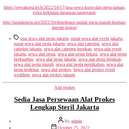
https://sewakursi.tech/2022/10/17/jasa-sewa-kursi-dan-meja-taman-
extra-kekinian-larangan-tangerang/
http://taplakmeja.net/2022/10/distributor-taplak-meja-murah-lusinan-
daerah-bogor/
Tags
jasa sewa alat pesta jakarta
,
pusat sewa alat event jakarta
,
pusat sewa alat pesta jakarta
,
sewa alat catering
,
sewa alat
catering jakarta
,
sewa alat catering lengkap
,
sewa alat event
jakarta
,
sewa alat pesta
,
sewa alat pesta bekasi
,
sewa alat pesta
berkualitas
,
sewa alat pesta jakarta
,
sewa alat pesta lengkap
,
sewa alat pesta murah
,
sewa alat pesta pernikahan
,
sewa alat
pesta terdekat
,
sewa alat prokes
,
Sewa alat prokes event
wedding
,
sewa alat prokes jakarta
Categories
Alat prokes
Sedia Jasa Persewaan Alat Prokes
Lengkap Steril Jakarta
Post
By
admin
author
Post
October 25, 2022