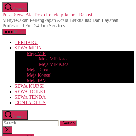
Skip
Search
to
Pusat Sewa Alat Pesta Lengkap Jakarta Bekasi
the
Menyewakan Perlengkapan Acara Berkualitas Dan Layanan
content
Profesional Full 24 Jam Services
Menu
TERBARU
SEWA MEJA
Meja VIP
Meja VIP Kaca
Meja VIP Kaca
Meja Taman
Meja Konsul
Meja IBM
SEWA KURSI
SEWA TOILET
SEWA TENDA
CONTACT US
Search
Search
for:
Close
search