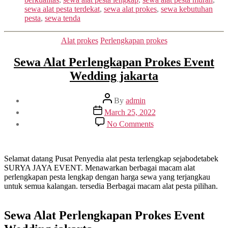
sewa alat pesta terdekat
,
sewa alat prokes
,
sewa kebutuhan
pesta
,
sewa tenda
Categories
Alat prokes
Perlengkapan prokes
Sewa Alat Perlengkapan Prokes Event
Wedding jakarta
Post
By
admin
author
Post
March 25, 2022
date
on
No Comments
Sewa
Alat
Perlengkapan
Prokes
Selamat datang Pusat Penyedia alat pesta terlengkap sejabodetabek
Event
SURYA JAYA EVENT. Menawarkan berbagai macam alat
Wedding
perlengkapan pesta lengkap dengan harga sewa yang terjangkau
jakarta
untuk semua kalangan. tersedia Berbagai macam alat pesta pilihan.
Sewa Alat Perlengkapan Prokes Event