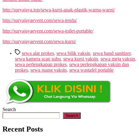
http://suryajaya.top/sewa-kursi-anak-plastik-warna-warni/
http://suryajayaevent.com/sewa-tenda/
http://suryajayaevent.com/sewa-toilet-portable/
http://suryajayaevent.com/sewa-kursi/
Tags
sewa alat prokes
,
sewa bilik vaksin
,
sewa hand sanitizer
,
sewa kamera scan suhu
,
sewa kursi vaksin
,
sewa meja vaksin
,
sewa perlengkapan prokes
,
sewa perlengkapan vaksin dan
prokes
,
sewa ruang vaksin
,
sewa wastafel portable
Search
Search
Recent Posts