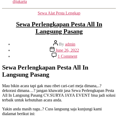
dijakarta
Categories
Sewa Alat Pesta Lengkap
Sewa Perlengkapan Pesta All In
Langsung Pasang
Post
By
admin
author
Post
June 26, 2022
date
on
1 Comment
Sewa
Perlengkapan
Sewa Perlengkapan Pesta All In
Pesta
Langsung Pasang
All
In
Langsung
Mau bikin acara tapi gak mau ribet cari-cari meja dimana,..?
Pasang
dekorasi dimana…? jangan khawatir jasa Sewa Perlengkapan Pesta
All In Langsung Pasang CV.SURYA JAYA EVENT bisa jadi solusi
terbaik untuk kebutuhan acara anda.
Yakin anda masih ragu..? Cuss langsung saja kunjungi kami
dialamat berikut ini: