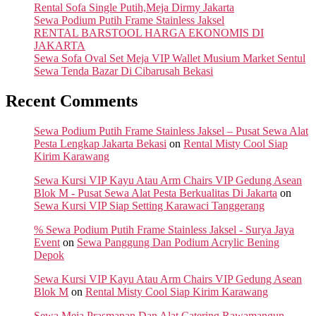
Rental Sofa Single Putih,Meja Dirmy Jakarta
Sewa Podium Putih Frame Stainless Jaksel
RENTAL BARSTOOL HARGA EKONOMIS DI
JAKARTA
Sewa Sofa Oval Set Meja VIP Wallet Musium Market Sentul
Sewa Tenda Bazar Di Cibarusah Bekasi
Recent Comments
Sewa Podium Putih Frame Stainless Jaksel – Pusat Sewa Alat
Pesta Lengkap Jakarta Bekasi
on
Rental Misty Cool Siap
Kirim Karawang
Sewa Kursi VIP Kayu Atau Arm Chairs VIP Gedung Asean
Blok M - Pusat Sewa Alat Pesta Berkualitas Di Jakarta
on
Sewa Kursi VIP Siap Setting Karawaci Tanggerang
% Sewa Podium Putih Frame Stainless Jaksel - Surya Jaya
Event
on
Sewa Panggung Dan Podium Acrylic Bening
Depok
Sewa Kursi VIP Kayu Atau Arm Chairs VIP Gedung Asean
Blok M
on
Rental Misty Cool Siap Kirim Karawang
Sewa Meja Prasmanan Dan Alat Catering Rawamangun