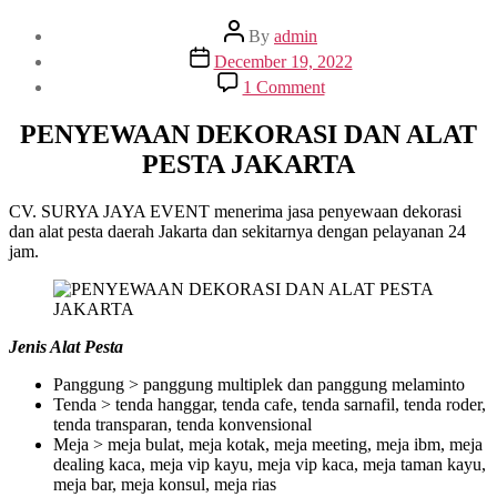
Post
By
admin
author
Post
December 19, 2022
date
on
1 Comment
PENYEWAAN
DEKORASI
PENYEWAAN DEKORASI DAN ALAT
DAN
PESTA JAKARTA
ALAT
PESTA
JAKARTA
CV. SURYA JAYA EVENT menerima jasa penyewaan dekorasi
dan alat pesta daerah Jakarta dan sekitarnya dengan pelayanan 24
jam.
Jenis Alat Pesta
Panggung > panggung multiplek dan panggung melaminto
Tenda > tenda hanggar, tenda cafe, tenda sarnafil, tenda roder,
tenda transparan, tenda konvensional
Meja > meja bulat, meja kotak, meja meeting, meja ibm, meja
dealing kaca, meja vip kayu, meja vip kaca, meja taman kayu,
meja bar, meja konsul, meja rias