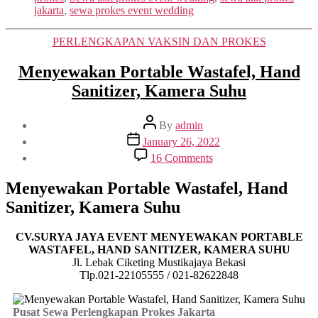
jakarta
,
sewa prokes event wedding
Categories
PERLENGKAPAN VAKSIN DAN PROKES
Menyewakan Portable Wastafel, Hand
Sanitizer, Kamera Suhu
Post
By
admin
author
Post
January 26, 2022
date
on
16 Comments
Menyewakan
Portable
Menyewakan
Portable Wastafel, Hand
Wastafel,
Sanitizer, Kamera Suhu
Hand
Sanitizer,
Kamera
CV.SURYA JAYA EVENT
MENYEWAKAN PORTABLE
Suhu
WASTAFEL, HAND SANITIZER, KAMERA SUHU
Jl. Lebak Ciketing Mustikajaya Bekasi
Tlp.021-22105555 / 021-82622848
Pusat Sewa Perlengkapan Prokes Jakarta