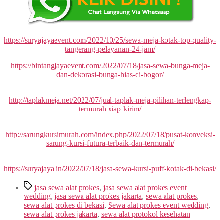
https://suryajayaevent.com/2022/10/25/sewa-meja-kotak-top-quality-
tangerang-pelayanan-24-jam/
https://bintangjayaevent.com/2022/07/18/jasa-sewa-bunga-meja-
dan-dekorasi-bunga-hias-di-bogor/
http://taplakmeja.net/2022/07/jual-taplak-meja-pilihan-terlengkap-
termurah-siap-kirim/
http://sarungkursimurah.com/index.php/2022/07/18/pusat-konveksi-
sarung-kursi-futura-terbaik-dan-termurah/
https://suryajaya.in/2022/07/18/jasa-sewa-kursi-puff-kotak-di-bekasi/
Tags
jasa sewa alat prokes
,
jasa sewa alat prokes event
wedding
,
jasa sewa alat prokes jakarta
,
sewa alat prokes
,
sewa alat prokes di bekasi
,
Sewa alat prokes event wedding
,
sewa alat prokes jakarta
,
sewa alat protokol kesehatan