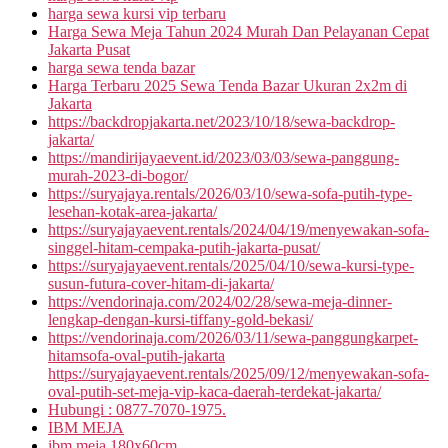
harga sewa kursi vip terbaru
Harga Sewa Meja Tahun 2024 Murah Dan Pelayanan Cepat
Jakarta Pusat
harga sewa tenda bazar
Harga Terbaru 2025 Sewa Tenda Bazar Ukuran 2x2m di
Jakarta
https://backdropjakarta.net/2023/10/18/sewa-backdrop-
jakarta/
https://mandirijayaevent.id/2023/03/03/sewa-panggung-
murah-2023-di-bogor/
https://suryajaya.rentals/2026/03/10/sewa-sofa-putih-type-
lesehan-kotak-area-jakarta/
https://suryajayaevent.rentals/2024/04/19/menyewakan-sofa-
singgel-hitam-cempaka-putih-jakarta-pusat/
https://suryajayaevent.rentals/2025/04/10/sewa-kursi-type-
susun-futura-cover-hitam-di-jakarta/
https://vendorinaja.com/2024/02/28/sewa-meja-dinner-
lengkap-dengan-kursi-tiffany-gold-bekasi/
https://vendorinaja.com/2026/03/11/sewa-panggungkarpet-
hitamsofa-oval-putih-jakarta
https://suryajayaevent.rentals/2025/09/12/menyewakan-sofa-
oval-putih-set-meja-vip-kaca-daerah-terdekat-jakarta/
Hubungi : 0877-7070-1975.
IBM MEJA
ibm meja 180x60cm