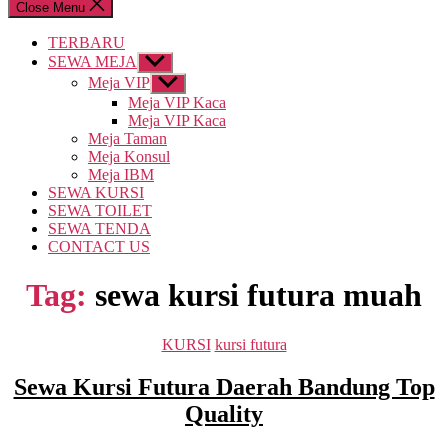
Close Menu
TERBARU
SEWA MEJA
Show
sub
Meja VIP
Show
menu
sub
Meja VIP Kaca
menu
Meja VIP Kaca
Meja Taman
Meja Konsul
Meja IBM
SEWA KURSI
SEWA TOILET
SEWA TENDA
CONTACT US
Tag:
sewa kursi futura muah
Categories
KURSI
kursi futura
Sewa Kursi Futura Daerah Bandung Top
Quality