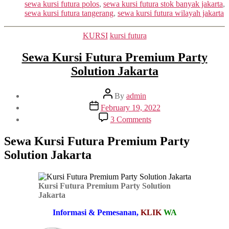
sewa kursi futura polos
,
sewa kursi futura stok banyak jakarta
,
sewa kursi futura tangerang
,
sewa kursi futura wilayah jakarta
Categories
KURSI
kursi futura
Sewa Kursi Futura Premium Party
Solution Jakarta
Post
By
admin
author
Post
February 19, 2022
date
on
3 Comments
Sewa
Kursi
Sewa Kursi Futura Premium Party
Futura
Solution Jakarta
Premium
Party
Solution
Jakarta
Kursi Futura Premium Party Solution
Jakarta
Informasi & Pemesanan,
KLIK
WA