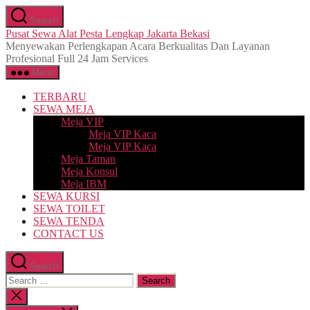
Skip
Search
to
Pusat Sewa Alat Pesta Lengkap Jakarta Bekasi
the
Menyewakan Perlengkapan Acara Berkualitas Dan Layanan
content
Profesional Full 24 Jam Services
Menu
TERBARU
SEWA MEJA
Meja VIP
Meja VIP Kaca
Meja VIP Kaca
Meja Taman
Meja Konsul
Meja IBM
SEWA KURSI
SEWA TOILET
SEWA TENDA
CONTACT US
Search
Search
for:
Close
search