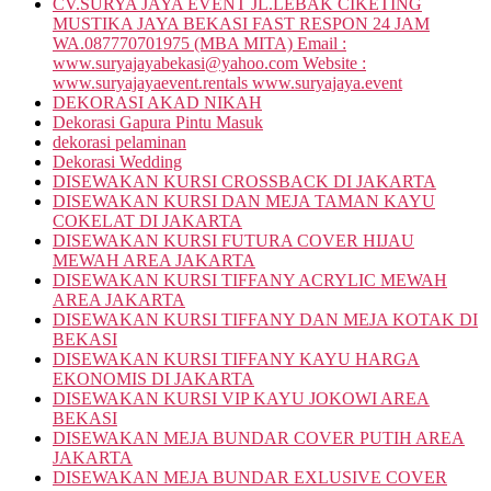
CV.SURYA JAYA EVENT JL.LEBAK CIKETING
MUSTIKA JAYA BEKASI FAST RESPON 24 JAM
WA.087770701975 (MBA MITA) Email :
www.suryajayabekasi@yahoo.com Website :
www.suryajayaevent.rentals www.suryajaya.event
DEKORASI AKAD NIKAH
Dekorasi Gapura Pintu Masuk
dekorasi pelaminan
Dekorasi Wedding
DISEWAKAN KURSI CROSSBACK DI JAKARTA
DISEWAKAN KURSI DAN MEJA TAMAN KAYU
COKELAT DI JAKARTA
DISEWAKAN KURSI FUTURA COVER HIJAU
MEWAH AREA JAKARTA
DISEWAKAN KURSI TIFFANY ACRYLIC MEWAH
AREA JAKARTA
DISEWAKAN KURSI TIFFANY DAN MEJA KOTAK DI
BEKASI
DISEWAKAN KURSI TIFFANY KAYU HARGA
EKONOMIS DI JAKARTA
DISEWAKAN KURSI VIP KAYU JOKOWI AREA
BEKASI
DISEWAKAN MEJA BUNDAR COVER PUTIH AREA
JAKARTA
DISEWAKAN MEJA BUNDAR EXLUSIVE COVER