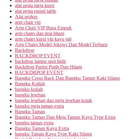
alat pesta meja kursi
alat pesta round table
Alat prokes
arm chair vip
Arm Chair VIP Busa Empuk
arm chairs dan tirai hitam
arm chairs kursi vip kayu jati
Arm Chairs Model Jokowi Dan Model Terbaru
Backdrop
BACKDROP EVENT
backdrop lampu spot light
Backdrop Partisi Putih Dan Hitam
BACKDRPOP EVENT
Bangku Cross Back Dan Bangku Taman Kaki Silang
Bangku Kuliah
bangku kuliah
bangku lesehan
bangku lesehan dan meja lesehan kotak
bangku meja taman extra
Bangku Taman
Bangku Taman Dan Meja Taman Kayu Type Extra
bangku taman extra
Bangku Taman Kayu Extra
bangku Taman Kayu Type Kaki Silang