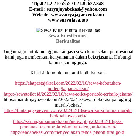
Tlp.021-2.2105555 / 021-82622.848
E-mail : suryajayabekasi@yahoo.com
Website: www.suryajayaevent.com
www.suryajaya.top
Sewa Kursi Futura
Berkualitas
Jangan ragu untuk menggunakan jasa sewa kami selain perofesional
kami juga memberikan kenyamanan dalam bekerjasama. Hubungi
kami sekarang juga.
Klik Link untuk tau kami lebih banyak.
https://alatpestajaksel.com/2022/02/18/sewa-kebutuhan-
perlengkapan-vaksin/
https://sewatoilet.id/2022/02/18/sewa-toilet-portable-terbaik-jakarta/
https://mandirijayaevent.com/2022/02/18/sewa-dekorasi-panggung-
murah-bekasi/
https://bintangjayaevent.com/2022/02/18/sewa-kursi-futura-murah-
berkualitas-jakarta/
https://sarungkursimurah.com/index.php/2022/02/18/jasa-
pembuatan-sarung-kursi-murah-dengan-kain-lotto/
http://tendabekasi.com/menyediakan-tenda-plafon-tirai-gold-