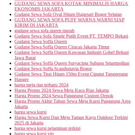
GUDANG SEWA SOFA KOTAK MINIMALIS HARGA
EKONOMIS JAKARTA
Gudang Sewa Sofa Oval Hitam Hajarsari Bogor Selatan
GUDANG SEWA SOFA PUFF WARNA WARNI SIAP
KIRIM DI JAKARTA
gudang sewa sofa queen murah
Gudang Sewa Sofa Single Putih Event PT. TEMPO Bekasi
Gudang Sewa Soffa Queen
Gudang Sewa Soffa Queen Ciracas Jakarta Timur
Gudang Sewa Soffa Queen Kawasan Industri Gobel Bekasi
Jawa Barat
Gudang Sewa Soffa Queen Suryacipta Subang Smartpolitan
Gudang Sewa Soffa Scandunavia Bogor
Gudang Sewa Tirai Hitam 150m Event Ciputat Tanggerang
Hanger
harga meja rias terbaru 2024
Harga Promo 2024 Sewa Meja Kaca Rias Jakarta
Harga Promo 2024 Sewa Panggung Custom Depok
Harga Promo Akhir Tahun Sewa Meja Kursi Panggung Area
Jakarta
harga sewa kursi
Harga Sewa Kursi Dan Meja Taman Kayu Outdoor Terkini
2025 di Jakarta
harga sewa kursi pelaminan terkini
harga sewa kursi vip