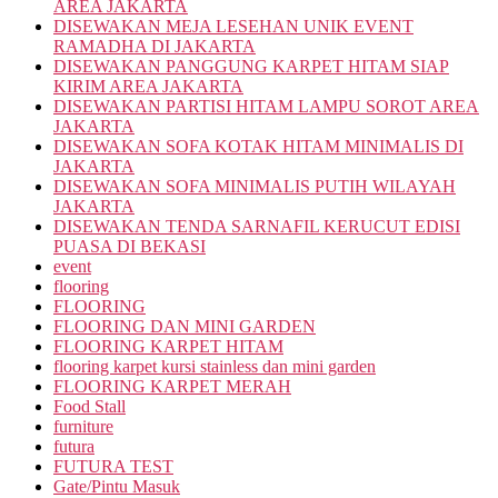
AREA JAKARTA
DISEWAKAN MEJA LESEHAN UNIK EVENT
RAMADHA DI JAKARTA
DISEWAKAN PANGGUNG KARPET HITAM SIAP
KIRIM AREA JAKARTA
DISEWAKAN PARTISI HITAM LAMPU SOROT AREA
JAKARTA
DISEWAKAN SOFA KOTAK HITAM MINIMALIS DI
JAKARTA
DISEWAKAN SOFA MINIMALIS PUTIH WILAYAH
JAKARTA
DISEWAKAN TENDA SARNAFIL KERUCUT EDISI
PUASA DI BEKASI
event
flooring
FLOORING
FLOORING DAN MINI GARDEN
FLOORING KARPET HITAM
flooring karpet kursi stainless dan mini garden
FLOORING KARPET MERAH
Food Stall
furniture
futura
FUTURA TEST
Gate/Pintu Masuk