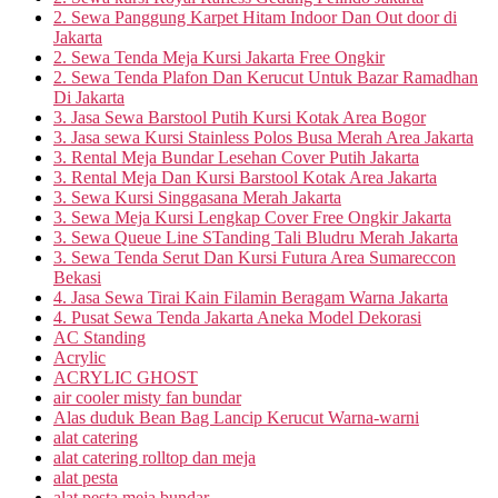
2. Sewa Panggung Karpet Hitam Indoor Dan Out door di
Jakarta
2. Sewa Tenda Meja Kursi Jakarta Free Ongkir
2. Sewa Tenda Plafon Dan Kerucut Untuk Bazar Ramadhan
Di Jakarta
3. Jasa Sewa Barstool Putih Kursi Kotak Area Bogor
3. Jasa sewa Kursi Stainless Polos Busa Merah Area Jakarta
3. Rental Meja Bundar Lesehan Cover Putih Jakarta
3. Rental Meja Dan Kursi Barstool Kotak Area Jakarta
3. Sewa Kursi Singgasana Merah Jakarta
3. Sewa Meja Kursi Lengkap Cover Free Ongkir Jakarta
3. Sewa Queue Line STanding Tali Bludru Merah Jakarta
3. Sewa Tenda Serut Dan Kursi Futura Area Sumareccon
Bekasi
4. Jasa Sewa Tirai Kain Filamin Beragam Warna Jakarta
4. Pusat Sewa Tenda Jakarta Aneka Model Dekorasi
AC Standing
Acrylic
ACRYLIC GHOST
air cooler misty fan bundar
Alas duduk Bean Bag Lancip Kerucut Warna-warni
alat catering
alat catering rolltop dan meja
alat pesta
alat pesta meja bundar