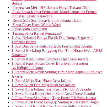
Bekasi
Penyewaan Meja IBM Jakarta Harga Terbaru 2024
Pusat Sewa Karpet Permadani Mandalapratama Permai
Industrial Estate Karawang
Rental Sofa Scandunavia Putih Jakarta Timur
Sewa Cover Kursi Warna Warni
Sewa Soffa Oval Putih
Tempat Sewa Karpet Permadani\
1. Jasa Dekorasi Bunga Plastik Dan Bunga Segar Ara
Terdekat Jakarta
1. Jual Dan Sewa Toilet Portable Free Ongkir Jakarta
1. Rental Backdrop Panggung Dan Tirai Hitam Event AHM
Karawang
1. Rental Kursi Kuliah Stainless Lipat Area Jakarta
1. Rental Kursi Susun Cover Biru Event Pesantren
Asshidiqiyah Jakarta
1. Rental Meja Kotak Skirting Biru Muda Taplak Putih Area
Jakarta
1. Rental Meja Rias Hitam Area Jakarta
1. Sewa Kursi Dan Meja Anak Set Jakarta
1. Sewa Kursi Futura Test Type FTR-405 Di Jakarta
1. Sewa Tenda Roder Dekor Serut Area Cinere Gandul
2. Pusat Sewa Skat Ruang Type Partisi R8 Putih Jakarta
2. Sewa Kursi Event Lengkap Sarung Kursi Hitam Bogor
2. Sewa kursi Royal Rafless Gedung Pelindo Jakarta