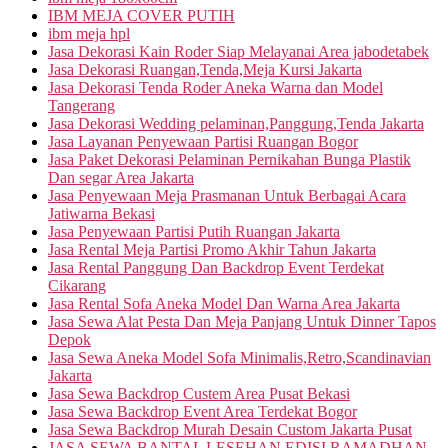
IBM MEJA COVER PUTIH
ibm meja hpl
Jasa Dekorasi Kain Roder Siap Melayanai Area jabodetabek
Jasa Dekorasi Ruangan,Tenda,Meja Kursi Jakarta
Jasa Dekorasi Tenda Roder Aneka Warna dan Model
Tangerang
Jasa Dekorasi Wedding pelaminan,Panggung,Tenda Jakarta
Jasa Layanan Penyewaan Partisi Ruangan Bogor
Jasa Paket Dekorasi Pelaminan Pernikahan Bunga Plastik
Dan segar Area Jakarta
Jasa Penyewaan Meja Prasmanan Untuk Berbagai Acara
Jatiwarna Bekasi
Jasa Penyewaan Partisi Putih Ruangan Jakarta
Jasa Rental Meja Partisi Promo Akhir Tahun Jakarta
Jasa Rental Panggung Dan Backdrop Event Terdekat
Cikarang
Jasa Rental Sofa Aneka Model Dan Warna Area Jakarta
Jasa Sewa Alat Pesta Dan Meja Panjang Untuk Dinner Tapos
Depok
Jasa Sewa Aneka Model Sofa Minimalis,Retro,Scandinavian
Jakarta
Jasa Sewa Backdrop Custem Area Pusat Bekasi
Jasa Sewa Backdrop Event Area Terdekat Bogor
Jasa Sewa Backdrop Murah Desain Custom Jakarta Pusat
JASA SEWA BANTAL LESEHAN EDISI RAMADHAN