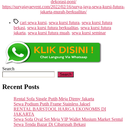
dekorasi-poni/
https://suryajayaevent.com/2022/02/16/surya-jaya-sewa-kursi-futura-
jakarta-murah-berkualitas/
Tags
cari sewa kursi
,
sewa kursi futura
,
sewa kursi futura
bekasi
,
sewa kursi futura berkualitas
,
sewa kursi futura
jakarta
,
sewa kursi futura muah
,
sewa kursi seminar
Search
Search
Recent Posts
Rental Sofa Single Putih,Meja Dirmy Jakarta
Sewa Podium Putih Frame Stainless Jaksel
RENTAL BARSTOOL HARGA EKONOMIS DI
JAKARTA
Sewa Sofa Oval Set Meja VIP Wallet Musium Market Sentul
Sewa Tenda Bazar Di Cibarusah Bekasi