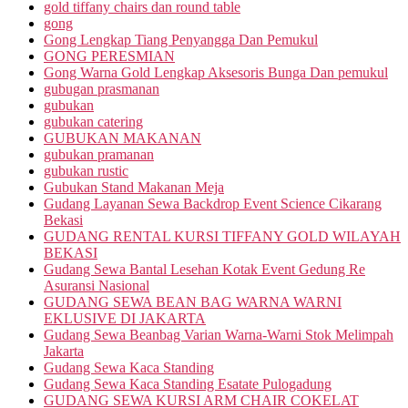
gold tiffany chairs dan round table
gong
Gong Lengkap Tiang Penyangga Dan Pemukul
GONG PERESMIAN
Gong Warna Gold Lengkap Aksesoris Bunga Dan pemukul
gubugan prasmanan
gubukan
gubukan catering
GUBUKAN MAKANAN
gubukan pramanan
gubukan rustic
Gubukan Stand Makanan Meja
Gudang Layanan Sewa Backdrop Event Science Cikarang
Bekasi
GUDANG RENTAL KURSI TIFFANY GOLD WILAYAH
BEKASI
Gudang Sewa Bantal Lesehan Kotak Event Gedung Re
Asuransi Nasional
GUDANG SEWA BEAN BAG WARNA WARNI
EKLUSIVE DI JAKARTA
Gudang Sewa Beanbag Varian Warna-Warni Stok Melimpah
Jakarta
Gudang Sewa Kaca Standing
Gudang Sewa Kaca Standing Esatate Pulogadung
GUDANG SEWA KURSI ARM CHAIR COKELAT