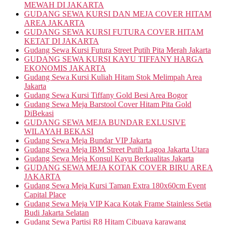
MEWAH DI JAKARTA
GUDANG SEWA KURSI DAN MEJA COVER HITAM
AREA JAKARTA
GUDANG SEWA KURSI FUTURA COVER HITAM
KETAT DI JAKARTA
Gudang Sewa Kursi Futura Street Putih Pita Merah Jakarta
GUDANG SEWA KURSI KAYU TIFFANY HARGA
EKONOMIS JAKARTA
Gudang Sewa Kursi Kuliah Hitam Stok Melimpah Area
Jakarta
Gudang Sewa Kursi Tiffany Gold Besi Area Bogor
Gudang Sewa Meja Barstool Cover Hitam Pita Gold
DiBekasi
GUDANG SEWA MEJA BUNDAR EXLUSIVE
WILAYAH BEKASI
Gudang Sewa Meja Bundar VIP Jakarta
Gudang Sewa Meja IBM Street Putih Lagoa Jakarta Utara
Gudang Sewa Meja Konsul Kayu Berkualitas Jakarta
GUDANG SEWA MEJA KOTAK COVER BIRU AREA
JAKARTA
Gudang Sewa Meja Kursi Taman Extra 180x60cm Event
Capital Place
Gudang Sewa Meja VIP Kaca Kotak Frame Stainless Setia
Budi Jakarta Selatan
Gudang Sewa Partisi R8 Hitam Cibuaya karawang