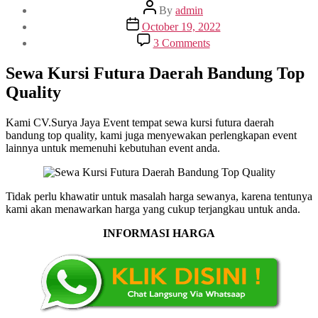
Post
By
admin
author
Post
October 19, 2022
date
on
3 Comments
Sewa
Kursi
Sewa Kursi Futura Daerah Bandung Top
Futura
Quality
Daerah
Bandung
Top
Kami CV.Surya Jaya Event tempat sewa kursi futura daerah
Quality
bandung top quality, kami juga menyewakan perlengkapan event
lainnya untuk memenuhi kebutuhan event anda.
Tidak perlu khawatir untuk masalah harga sewanya, karena tentunya
kami akan menawarkan harga yang cukup terjangkau untuk anda.
INFORMASI HARGA