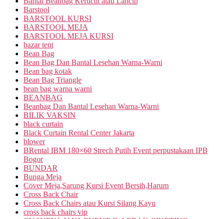
Bantal Beanbag Kerucut atau Lancip
Barstool
BARSTOOL KURSI
BARSTOOL MEJA
BARSTOOL MEJA KURSI
bazar tent
Bean Bag
Bean Bag Dan Bantal Lesehan Warna-Warni
Bean bag kotak
Bean Bag Triangle
bean bag warna warni
BEANBAG
Beanbag Dan Bantal Lesehan Warna-Warni
BILIK VAKSIN
black curtain
Black Curtain Rental Center Jakarta
blower
BRental IBM 180×60 Strech Putih Event perpustakaan IPB
Bogor
BUNDAR
Bunga Meja
Cover Meja,Sarung Kursi Event Bersih,Harum
Cross Back Chair
Cross Back Chairs atau Kursi Silang Kayu
cross back chairs vip