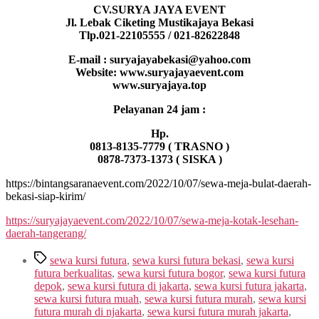
CV.SURYA JAYA EVENT
Jl. Lebak Ciketing Mustikajaya Bekasi
Tlp.021-22105555 / 021-82622848
E-mail : suryajayabekasi@yahoo.com
Website: www.suryajayaevent.com
www.suryajaya.top
Pelayanan 24 jam :
Hp.
0813-8135-7779 ( TRASNO )
0878-7373-1373 ( SISKA )
https://bintangsaranaevent.com/2022/10/07/sewa-meja-bulat-daerah-
bekasi-siap-kirim/
https://suryajayaevent.com/2022/10/07/sewa-meja-kotak-lesehan-
daerah-tangerang/
Tags
sewa kursi futura
,
sewa kursi futura bekasi
,
sewa kursi
futura berkualitas
,
sewa kursi futura bogor
,
sewa kursi futura
depok
,
sewa kursi futura di jakarta
,
sewa kursi futura jakarta
,
sewa kursi futura muah
,
sewa kursi futura murah
,
sewa kursi
futura murah di njakarta
,
sewa kursi futura murah jakarta
,