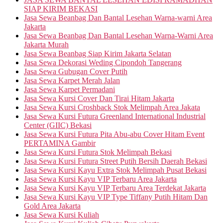
SIAP KIRIM BEKASI
Jasa Sewa Beanbag Dan Bantal Lesehan Warna-warni Area
Jakarta
Jasa Sewa Beanbag Dan Bantal Lesehan Warna-Warni Area
Jakarta Murah
Jasa Sewa Beanbag Siap Kirim Jakarta Selatan
Jasa Sewa Dekorasi Weding Cipondoh Tangerang
Jasa Sewa Gubugan Cover Putih
Jasa Sewa Karpet Merah Jalan
Jasa Sewa Karpet Permadani
Jasa Sewa Kursi Cover Dan Tirai Hitam Jakarta
Jasa Sewa Kursi Croshback Stok Melimpah Area Jakata
Jasa Sewa Kursi Futura Greenland International Industrial
Center (GIIC) Bekasi
Jasa Sewa Kursi Futura Pita Abu-abu Cover Hitam Event
PERTAMINA Gambir
Jasa Sewa Kursi Futura Stok Melimpah Bekasi
Jasa Sewa Kursi Futura Street Putih Bersih Daerah Bekasi
Jasa Sewa Kursi Kayu Extra Stok Melimpah Pusat Bekasi
Jasa Sewa Kursi Kayu VIP Terbaru Area Jakarta
Jasa Sewa Kursi Kayu VIP Terbaru Area Terdekat Jakarta
Jasa Sewa Kursi Kayu VIP Type Tiffany Putih Hitam Dan
Gold Area Jakarta
Jasa Sewa Kursi Kuliah