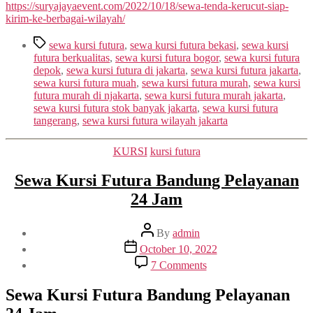
https://suryajayaevent.com/2022/10/18/sewa-tenda-kerucut-siap-
kirim-ke-berbagai-wilayah/
Tags
sewa kursi futura
,
sewa kursi futura bekasi
,
sewa kursi
futura berkualitas
,
sewa kursi futura bogor
,
sewa kursi futura
depok
,
sewa kursi futura di jakarta
,
sewa kursi futura jakarta
,
sewa kursi futura muah
,
sewa kursi futura murah
,
sewa kursi
futura murah di njakarta
,
sewa kursi futura murah jakarta
,
sewa kursi futura stok banyak jakarta
,
sewa kursi futura
tangerang
,
sewa kursi futura wilayah jakarta
Categories
KURSI
kursi futura
Sewa Kursi Futura Bandung Pelayanan
24 Jam
Post
By
admin
author
Post
October 10, 2022
date
on
7 Comments
Sewa
Kursi
Sewa Kursi Futura Bandung Pelayanan
Futura
Bandung