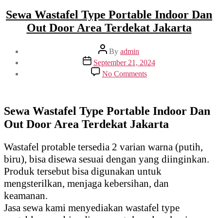
Sewa Wastafel Type Portable Indoor Dan
Out Door Area Terdekat Jakarta
Post
By
admin
author
Post
September 21, 2024
date
on
No Comments
Sewa
Wastafel
Type
Portable
Sewa Wastafel Type Portable Indoor Dan
Indoor
Out Door Area Terdekat Jakarta
Dan
Out
Door
Wastafel protable tersedia 2 varian warna (putih,
Area
biru), bisa disewa sesuai dengan yang diinginkan.
Terdekat
Jakarta
Produk tersebut bisa digunakan untuk
mengsterilkan, menjaga kebersihan, dan
keamanan.
Jasa sewa kami menyediakan wastafel type