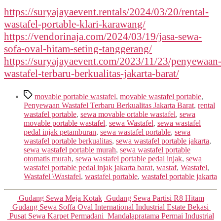
https://suryajayaevent.rentals/2024/03/20/rental-
wastafel-portable-klari-karawang/
https://vendorinaja.com/2024/03/19/jasa-sewa-
sofa-oval-hitam-seting-tanggerang/
https://suryajayaevent.com/2023/11/23/penyewaan
wastafel-terbaru-berkualitas-jakarta-barat/
Tags
movable portable wastafel
,
movable wastafel portable
,
Penyewaan Wastafel Terbaru Berkualitas Jakarta Barat
,
rental
wastafel portable
,
sewa movable ortable wastafel
,
sewa
movable portable wastafel
,
sewa Wastafel
,
sewa wastafel
pedal injak petamburan
,
sewa wastafel portable
,
sewa
wastafel portable berkualitas
,
sewa wastafel portable jakarta
,
sewa wastafel portable murah
,
sewa wastafel portable
otomatis murah
,
sewa wastafel portable pedal injak
,
sewa
wastafel portable pedal injak jakarta barat
,
wastaf
,
Wastafel
,
Wastafel \Wastafel
,
wastafel portable
,
wastafel portable jakarta
Categories
Gudang Sewa Meja Kotak
Gudang Sewa Partisi R8 Hitam
Gudang Sewa Soffa Oval International Industrial Estate Bekasi
Pusat Sewa Karpet Permadani Mandalapratama Permai Industrial