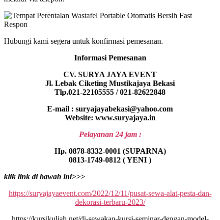
Hubungi kami segera untuk konfirmasi pemesanan.
Informasi Pemesanan
CV. SURYA JAYA EVENT
Jl. Lebak Ciketing Mustikajaya Bekasi
Tlp.021-22105555 / 021-82622848
E-mail : suryajayabekasi@yahoo.com
Website: www.suryajaya.in
Pelayanan 24 jam :
Hp. 0878-8332-0001 (SUPARNA)
0813-1749-0812 ( YENI )
klik link di bawah ini>>>
https://suryajayaevent.com/2022/12/11/pusat-sewa-alat-pesta-dan-
dekorasi-terbaru-2023/
https://kursikuliah.net/di-sewakan-kursi-seminar-dengan-model-