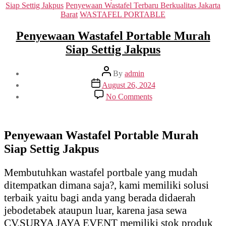
Siap Settig Jakpus
Penyewaan Wastafel Terbaru Berkualitas Jakarta
Barat
WASTAFEL PORTABLE
Penyewaan Wastafel Portable Murah
Siap Settig Jakpus
Post
By
admin
author
Post
August 26, 2024
date
on
No Comments
Penyewaan
Wastafel
Portable
Murah
Penyewaan Wastafel Portable Murah
Siap
Siap Settig Jakpus
Settig
Jakpus
Membutuhkan wastafel portbale yang mudah
ditempatkan dimana saja?, kami memiliki solusi
terbaik yaitu bagi anda yang berada didaerah
jebodetabek ataupun luar, karena jasa sewa
CV.SURYA JAYA EVENT memiliki stok produk