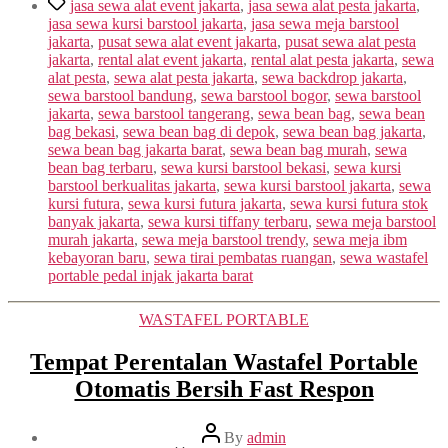
Tags
jasa sewa alat event jakarta
,
jasa sewa alat pesta jakarta
,
jasa sewa kursi barstool jakarta
,
jasa sewa meja barstool
jakarta
,
pusat sewa alat event jakarta
,
pusat sewa alat pesta
jakarta
,
rental alat event jakarta
,
rental alat pesta jakarta
,
sewa
alat pesta
,
sewa alat pesta jakarta
,
sewa backdrop jakarta
,
sewa barstool bandung
,
sewa barstool bogor
,
sewa barstool
jakarta
,
sewa barstool tangerang
,
sewa bean bag
,
sewa bean
bag bekasi
,
sewa bean bag di depok
,
sewa bean bag jakarta
,
sewa bean bag jakarta barat
,
sewa bean bag murah
,
sewa
bean bag terbaru
,
sewa kursi barstool bekasi
,
sewa kursi
barstool berkualitas jakarta
,
sewa kursi barstool jakarta
,
sewa
kursi futura
,
sewa kursi futura jakarta
,
sewa kursi futura stok
banyak jakarta
,
sewa kursi tiffany terbaru
,
sewa meja barstool
murah jakarta
,
sewa meja barstool trendy
,
sewa meja ibm
kebayoran baru
,
sewa tirai pembatas ruangan
,
sewa wastafel
portable pedal injak jakarta barat
Categories
WASTAFEL PORTABLE
Tempat Perentalan Wastafel Portable
Otomatis Bersih Fast Respon
Post
By
admin