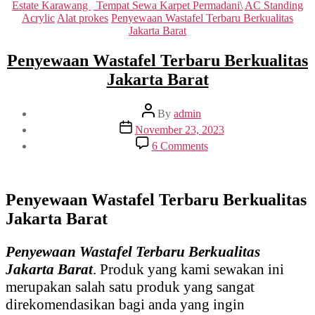
Estate Karawang
Tempat Sewa Karpet Permadani\
AC Standing
Acrylic
Alat prokes
Penyewaan Wastafel Terbaru Berkualitas
Jakarta Barat
Penyewaan Wastafel Terbaru Berkualitas
Jakarta Barat
Post
By
admin
author
Post
November 23, 2023
date
on
6 Comments
Penyewaan
Wastafel
Terbaru
Berkualitas
Penyewaan Wastafel Terbaru Berkualitas
Jakarta
Jakarta Barat
Barat
Penyewaan Wastafel Terbaru Berkualitas
Jakarta Barat
. Produk yang kami sewakan ini
merupakan salah satu produk yang sangat
direkomendasikan bagi anda yang ingin