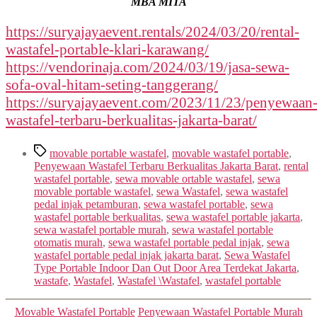
MBA MITA
https://suryajayaevent.rentals/2024/03/20/rental-
wastafel-portable-klari-karawang/
https://vendorinaja.com/2024/03/19/jasa-sewa-
sofa-oval-hitam-seting-tanggerang/
https://suryajayaevent.com/2023/11/23/penyewaan
wastafel-terbaru-berkualitas-jakarta-barat/
Tags
movable portable wastafel
,
movable wastafel portable
,
Penyewaan Wastafel Terbaru Berkualitas Jakarta Barat
,
rental
wastafel portable
,
sewa movable ortable wastafel
,
sewa
movable portable wastafel
,
sewa Wastafel
,
sewa wastafel
pedal injak petamburan
,
sewa wastafel portable
,
sewa
wastafel portable berkualitas
,
sewa wastafel portable jakarta
,
sewa wastafel portable murah
,
sewa wastafel portable
otomatis murah
,
sewa wastafel portable pedal injak
,
sewa
wastafel portable pedal injak jakarta barat
,
Sewa Wastafel
Type Portable Indoor Dan Out Door Area Terdekat Jakarta
,
wastafe
,
Wastafel
,
Wastafel \Wastafel
,
wastafel portable
Categories
Movable Wastafel Portable
Penyewaan Wastafel Portable Murah