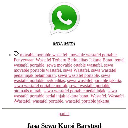
MBA MITA
Tags
movable portable wastafel
,
movable wastafel portable
,
Penyewaan Wastafel Terbaru Berkualitas Jakarta Barat
,
rental
wastafel portable
,
sewa movable ortable wastafel
,
sewa
movable portable wastafel
,
sewa Wastafel
,
sewa wastafel
pedal injak petamburan
,
sewa wastafel portable
,
sewa
wastafel portable berkualitas
,
sewa wastafel portable jakarta
,
sewa wastafel portable murah
,
sewa wastafel portable
otomatis murah
,
sewa wastafel portable pedal injak
,
sewa
wastafel portable pedal injak jakarta barat
,
Wastafel
,
Wastafel
\Wastafel
,
wastafel portable
,
wastafel portable jakarta
Categories
partisi
Jasa Sewa Kursi Barstool