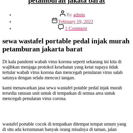
petamburan jakata barat
Post
By
admin
author
Post
February 19, 2022
date
on
1 Comment
Sewa
wastafel
sewa wastafel portable pedal injak murah
portable
petamburan jakarta barat
pedal
injak
murah
Di kala pandemi wabah virus korona seperti sekarang ini kita di
petamburan
wajibkan menjaga protokol kesehatan yang ketat supaya tidak
jakata
tertular wabah virus korona dan mencegah penularan virus salah
barat
satunya dengan selalu mencuci tangan.
kami menawarkan jasa sewa wastafel potable pedal injak murah
tersedia ratusan unit untuk di tempatkan di semua area untuk
mencegah penularan virus corona.
wastafel portable cocok di tempatkan ditempat tempat umum yang
di situ ada kerumunan banyak orang misalnya di taman, jalan