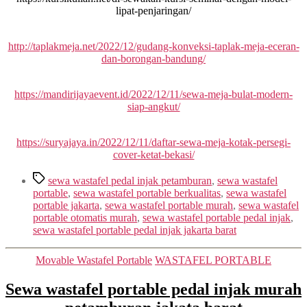
lipat-penjaringan/
http://taplakmeja.net/2022/12/gudang-konveksi-taplak-meja-eceran-
dan-borongan-bandung/
https://mandirijayaevent.id/2022/12/11/sewa-meja-bulat-modern-
siap-angkut/
https://suryajaya.in/2022/12/11/daftar-sewa-meja-kotak-persegi-
cover-ketat-bekasi/
Tags
sewa wastafel pedal injak petamburan
,
sewa wastafel
portable
,
sewa wastafel portable berkualitas
,
sewa wastafel
portable jakarta
,
sewa wastafel portable murah
,
sewa wastafel
portable otomatis murah
,
sewa wastafel portable pedal injak
,
sewa wastafel portable pedal injak jakarta barat
Categories
Movable Wastafel Portable
WASTAFEL PORTABLE
Sewa wastafel portable pedal injak murah