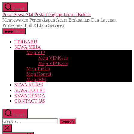
Skip
Search
to
Pusat Sewa Alat Pesta Lengkap Jakarta Bekasi
the
Menyewakan Perlengkapan Acara Berkualitas Dan Layanan
content
Profesional Full 24 Jam Services
Menu
TERBARU
SEWA MEJA
Meja VIP
Meja VIP Kaca
Meja VIP Kaca
Meja Taman
Meja Konsul
Meja IBM
SEWA KURSI
SEWA TOILET
SEWA TENDA
CONTACT US
Search
Search
for:
Close
search