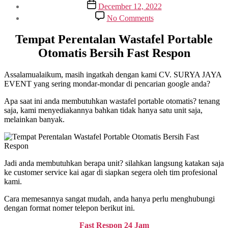
author
Post
December 12, 2022
date
on
No Comments
Tempat
Perentalan
Tempat Perentalan Wastafel Portable
Wastafel
Otomatis Bersih Fast Respon
Portable
Otomatis
Bersih
Assalamualaikum, masih ingatkah dengan kami CV. SURYA JAYA
Fast
EVENT yang sering mondar-mondar di pencarian google anda?
Respon
Apa saat ini anda membutuhkan wastafel portable otomatis? tenang
saja, kami menyediakannya bahkan tidak hanya satu unit saja,
melainkan banyak.
Jadi anda membutuhkan berapa unit? silahkan langsung katakan saja
ke customer service kai agar di siapkan segera oleh tim profesional
kami.
Cara memesannya sangat mudah, anda hanya perlu menghubungi
dengan format nomer telepon berikut ini.
Fast Respon 24 Jam