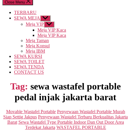
Close Menu
TERBARU
SEWA MEJA
Show
sub
Meja VIP
Show
menu
sub
Meja VIP Kaca
menu
Meja VIP Kaca
Meja Taman
Meja Konsul
Meja IBM
SEWA KURSI
SEWA TOILET
SEWA TENDA
CONTACT US
Tag:
sewa wastafel portable
pedal injak jakarta barat
Categories
Movable Wastafel Portable
Penyewaan Wastafel Portable Murah
Siap Settig Jakpus
Penyewaan Wastafel Terbaru Berkualitas Jakarta
Barat
Sewa Wastafel Type Portable Indoor Dan Out Door Area
Terdekat Jakarta
WASTAFEL PORTABLE