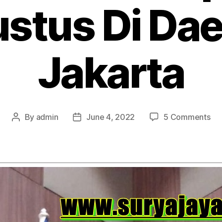
stus Di Da
Jakarta
on
By
admin
June 4, 2022
5 Comments
Post
Post
Se
author
date
Ti
Be
Un
Ac
Ra
17
agu