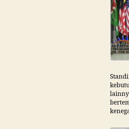
Standi
kebutu
lainny
berte
keneg