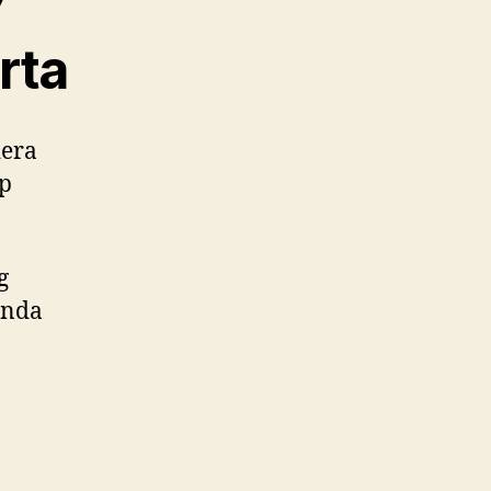
7
rta
dera
ap
g
enda