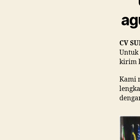
ag
CV SU
Untuk 
kirim 
Kami 
lengka
dengan