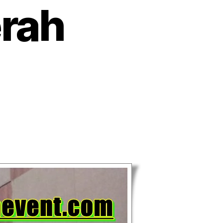
erah
wa
ang
ndera
tuk
ara
pat
stus