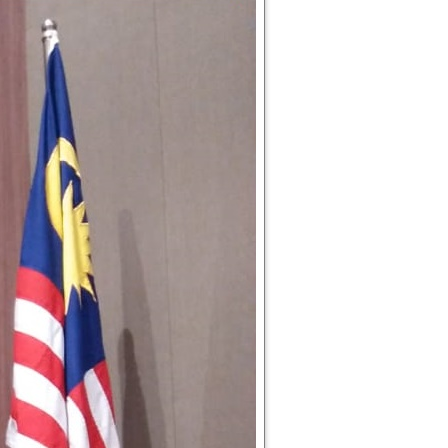
erah
arta