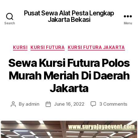
Pusat Sewa Alat Pesta Lengkap
Jakarta Bekasi
Search
Menu
Categories
KURSI
KURSI FUTURA
KURSI FUTURA JAKARTA
Sewa Kursi Futura Polos
Murah Meriah Di Daerah
Jakarta
on
By
admin
June 16, 2022
3 Comments
Post
Post
Sew
author
date
Kursi
Futu
Polo
Mura