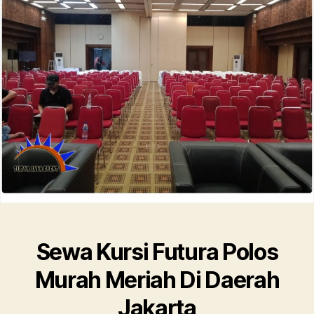
Meri
Di
Daer
Jaka
Sewa Kursi Futura Polos
Murah Meriah Di Daerah
Jakarta