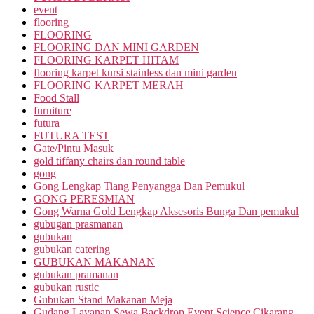
event
flooring
FLOORING
FLOORING DAN MINI GARDEN
FLOORING KARPET HITAM
flooring karpet kursi stainless dan mini garden
FLOORING KARPET MERAH
Food Stall
furniture
futura
FUTURA TEST
Gate/Pintu Masuk
gold tiffany chairs dan round table
gong
Gong Lengkap Tiang Penyangga Dan Pemukul
GONG PERESMIAN
Gong Warna Gold Lengkap Aksesoris Bunga Dan pemukul
gubugan prasmanan
gubukan
gubukan catering
GUBUKAN MAKANAN
gubukan pramanan
gubukan rustic
Gubukan Stand Makanan Meja
Gudang Layanan Sewa Backdrop Event Science Cikarang