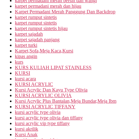
karpet permadani merah bersih dan wangi
karpet permadani merah dan hijau
Karpet Permadani Merah Panggung Dan Backdrop
karpet rumput sintetis
karpet rumput sintetis
karpet rumput sintetis hijau
karpet sajadah
karpet sajadah panjang
karpet turki
Karpet,Sofa,Meja Kaca,Kursi
kipas angin
kurs
KURS KULIAH LIPAT STAINLESS
KURSI
kursi acara
KURSI ACRYLIC
Kursi Acrylic Dan Kayu Type Olivia
KURSI ACRYLIC OLIVIA
Kursi Acrylic Plus Bantalan,Meja Bundar,Meja Ibm
KURSI ACRYLIC TIFFANY
kursi acrylic type olivia
kursi acrylic type olivia dan tiffany
kursi acrylic vip type tiffany
kursi akrilik
Kursi Anak