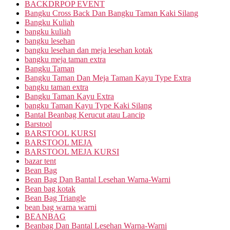
BACKDRPOP EVENT
Bangku Cross Back Dan Bangku Taman Kaki Silang
Bangku Kuliah
bangku kuliah
bangku lesehan
bangku lesehan dan meja lesehan kotak
bangku meja taman extra
Bangku Taman
Bangku Taman Dan Meja Taman Kayu Type Extra
bangku taman extra
Bangku Taman Kayu Extra
bangku Taman Kayu Type Kaki Silang
Bantal Beanbag Kerucut atau Lancip
Barstool
BARSTOOL KURSI
BARSTOOL MEJA
BARSTOOL MEJA KURSI
bazar tent
Bean Bag
Bean Bag Dan Bantal Lesehan Warna-Warni
Bean bag kotak
Bean Bag Triangle
bean bag warna warni
BEANBAG
Beanbag Dan Bantal Lesehan Warna-Warni