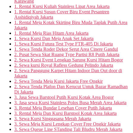
Karawang
1. Rental Kursi Kuliah Stainless Lipat Area Jakarta
1. Rental Kursi Susun Cover Biru Event Pesantren
Asshidiqiyah Jakarta
1. Rental Meja Kotak Skirting Biru Muda Taplak Putih Area
Jakarta
1. Rental Meja Rias Hitam Area Jakarta
1. Sewa Kursi Dan Meja Anak Set Jakarta
1. Sewa Kursi Futura Test Type FTR-405 Di Jakarta
1. Sewa Tenda Roder Dekor Serut Area Cinere Gandul
2. Pusat Sewa Skat Ruang Type Partisi R8 Putih Jakarta
2. Sewa Kursi Event Lengkap Sarung Kursi Hitam Bogor
2. Sewa kursi Royal Rafless Gedung Pelindo Jakarta
2. Sewa Panggung Karpet Hitam Indoor Dan Out door di
Jakarta
2. Sewa Tenda Meja Kursi Jakarta Free Ongkir
2. Sewa Tenda Plafon Dan Kerucut Untuk Bazar Ramadhan
Di Jakarta
3. Jasa Sewa Barstool Putih Kursi Kotak Area Bogor
3. Jasa sewa Kursi Stainless Polos Busa Merah Area Jakarta
3. Rental Meja Bundar Lesehan Cover Putih Jakarta
3. Rental Meja Dan Kursi Barstool Kotak Area Jakarta
3. Sewa Kursi Singgasana Merah Jakarta
3. Sewa Meja Kursi Lengkap Cover Free Ongkir Jakarta
3. Sewa Queue Line STanding Tali Bludru Merah Jakarta