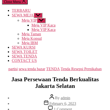
Close Menu
TERBARU
SEWA MEJA
Show
sub
Meja VIP
Show
menu
sub
Meja VIP Kaca
menu
Meja VIP Kaca
Meja Taman
Meja Konsul
Meja IBM
SEWA KURSI
SEWA TOILET
SEWA TENDA
CONTACT US
Categories
partisi
sewa tenda bazar
TENDA
Tenda Resepsi Pernikahan
Jasa Persewaan Tenda Berkualitas
Jakarta Selatan
Post
By
admin
author
Post
February 6, 2023
date
on
1 Comment