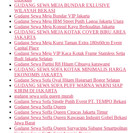
GUDANG SEWA MEJA BUNDAR EXLUSIVE
WILAYAH BEKASI
Gudang Sewa Meja Bundar VIP Jakarta
Gudang Sewa Meja IBM Street Putih Lagoa Jakarta Utara
Gudang Sewa Meja Konsul Kayu Berkualitas Jakarta
GUDANG SEWA MEJA KOTAK COVER BIRU AREA
JAKARTA
Gudang Sewa Meja Kursi Taman Extra 180x60cm Event
Capital Place
Gudang Sewa Meja VIP Kaca Kotak Frame Stainless Setia
Budi Jakarta Selatan
Gudang Sewa Partisi R8 Hitam Cibuaya karawang
GUDANG SEWA SOFA KOTAK MINIMALIS HARGA
EKONOMIS JAKARTA
Gudang Sewa Sofa Oval Hitam Hajarsari Bogor Selatan
GUDANG SEWA SOFA PUFF WARNA WARNI SIAP
KIRIM DI JAKARTA
gudang sewa sofa queen murah
Gudang Sewa Sofa Single Putih Event PT. TEMPO Bekasi
Gudang Sewa Soffa Queen
Gudang Sewa Soffa Queen Ciracas Jakarta Timur
Gudang Sewa Soffa Queen Kawasan Industri Gobel Bekasi
Jawa Barat
Gudang Sewa Soffa Queen Suryacipta Subang Smartpolitan