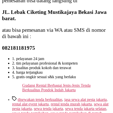
pemesanan bisa datang langsung di
JL. Lebak Ciketing Mustikajaya Bekasi Jawa
barat.
atau bisa pemesanan via WA atau SMS di nomor
di bawah ini :
082181181975
1. pelayanan 24 jam
2. tim pelayanan profesional & kompeten
3. kualitas produk kokoh dan terawat
4. harga terjangkau
5. gratis ongkir sesuai s&k yang berlaku
Gudang Rental Berbagai Jenis-Jenis Tenda
Berkualitas Pondok Indah Jakarta
Tags
disewakan tenda berkualitas
,
jasa sewa alat pesta jakarta
,
rental alat event jakarta
,
rental tenda murah jakarta
,
sewa alat
pesta jakarta
,
sewa tenda jakarta
,
sewa tenda jakarta selatan
,