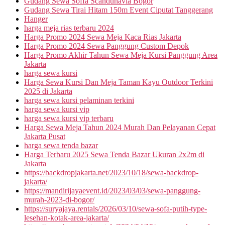
Gudang Sewa Soffa Scandunavia Bogor
Gudang Sewa Tirai Hitam 150m Event Ciputat Tanggerang
Hanger
harga meja rias terbaru 2024
Harga Promo 2024 Sewa Meja Kaca Rias Jakarta
Harga Promo 2024 Sewa Panggung Custom Depok
Harga Promo Akhir Tahun Sewa Meja Kursi Panggung Area
Jakarta
harga sewa kursi
Harga Sewa Kursi Dan Meja Taman Kayu Outdoor Terkini
2025 di Jakarta
harga sewa kursi pelaminan terkini
harga sewa kursi vip
harga sewa kursi vip terbaru
Harga Sewa Meja Tahun 2024 Murah Dan Pelayanan Cepat
Jakarta Pusat
harga sewa tenda bazar
Harga Terbaru 2025 Sewa Tenda Bazar Ukuran 2x2m di
Jakarta
https://backdropjakarta.net/2023/10/18/sewa-backdrop-
jakarta/
https://mandirijayaevent.id/2023/03/03/sewa-panggung-
murah-2023-di-bogor/
https://suryajaya.rentals/2026/03/10/sewa-sofa-putih-type-
lesehan-kotak-area-jakarta/