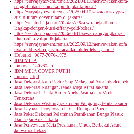
https://suryajayaevent.rentals/2024/04/19/menyewakan-sofa-
singgel-hitam-cempaka-putih-jakarta-pusat/
https://suryajayaevent.rentals/2025/04/10/sewa-kursi-type-
susun-futura-cover-hitam-di-jakarta/
https://vendorinaja.com/2024/02/28/sewa-meja-dinner-
lengkap-dengan-kursi-tiffany-gold-bekasi/
https://vendorinaja.com/2026/03/11/sewa-panggungkarpet-
hitamsofa-oval-putih-jakarta
https://suryajayaevent.rentals/2025/09/12/menyewakan-sofa-
oval-putih-set-meja-vip-kaca-daerah-terdekat-jakarta/
Hubungi : 0877-7070-1975.
IBM MEJA
ibm meja 180x60cm
IBM MEJA COVER PUTIH
ibm meja hpl
Jasa Dekorasi Kain Roder Siap Melayanai Area jabodetabek
Jasa Dekorasi Ruangan,Tenda,Meja Kursi Jakarta
Jasa Dekorasi Tenda Roder Aneka Warna dan Model
Tangerang
Jasa Dekorasi Wedding pelaminan,Panggung,Tenda Jakarta
Jasa Layanan Penyewaan Partisi Ruangan Bogor
Jasa Paket Dekorasi Pelaminan Pernikahan Bunga Plastik
Dan segar Area Jakarta
Jasa Penyewaan Meja Prasmanan Untuk Berbagai Acara
Jatiwarna Bekasi