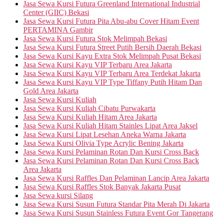
Jasa Sewa Kursi Futura Greenland International Industrial
Center (GIIC) Bekasi
Jasa Sewa Kursi Futura Pita Abu-abu Cover Hitam Event
PERTAMINA Gambir
Jasa Sewa Kursi Futura Stok Melimpah Bekasi
Jasa Sewa Kursi Futura Street Putih Bersih Daerah Bekasi
Jasa Sewa Kursi Kayu Extra Stok Melimpah Pusat Bekasi
Jasa Sewa Kursi Kayu VIP Terbaru Area Jakarta
Jasa Sewa Kursi Kayu VIP Terbaru Area Terdekat Jakarta
Jasa Sewa Kursi Kayu VIP Type Tiffany Putih Hitam Dan
Gold Area Jakarta
Jasa Sewa Kursi Kuliah
Jasa Sewa Kursi Kuliah Cibatu Purwakarta
Jasa Sewa Kursi Kuliah Hitam Area Jakarta
Jasa Sewa Kursi Kuliah Hitam Stainles Lipat Area Jaksel
Jasa Sewa Kursi Lipat Lesehan Aneka Warna Jakarta
Jasa Sewa Kursi Olivia Type Acrylic Bening Jakarta
Jasa Sewa Kursi Pelaminan Rotan Dan Kursi Cross Back
Jasa Sewa Kursi Pelaminan Rotan Dan Kursi Cross Back
Area Jakarta
Jasa Sewa Kursi Raffles Dan Pelaminan Lancip Area Jakarta
Jasa Sewa Kursi Raffles Stok Banyak Jakarta Pusat
Jasa Sewa kursi Silang
Jasa Sewa Kursi Susun Futura Standar Pita Merah Di Jakarta
Jasa Sewa Kursi Susun Stainless Futura Event Gor Tangerang