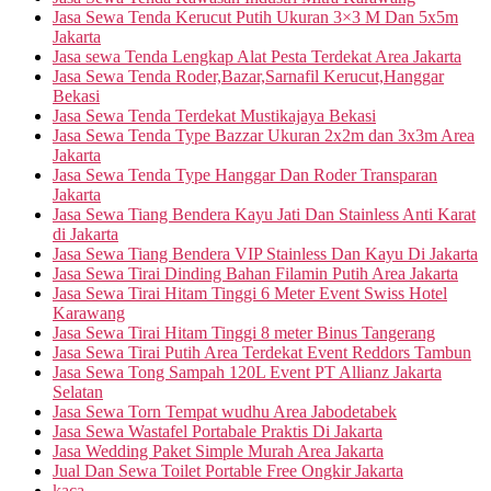
Jasa Sewa Tenda Kerucut Putih Ukuran 3×3 M Dan 5x5m
Jakarta
Jasa sewa Tenda Lengkap Alat Pesta Terdekat Area Jakarta
Jasa Sewa Tenda Roder,Bazar,Sarnafil Kerucut,Hanggar
Bekasi
Jasa Sewa Tenda Terdekat Mustikajaya Bekasi
Jasa Sewa Tenda Type Bazzar Ukuran 2x2m dan 3x3m Area
Jakarta
Jasa Sewa Tenda Type Hanggar Dan Roder Transparan
Jakarta
Jasa Sewa Tiang Bendera Kayu Jati Dan Stainless Anti Karat
di Jakarta
Jasa Sewa Tiang Bendera VIP Stainless Dan Kayu Di Jakarta
Jasa Sewa Tirai Dinding Bahan Filamin Putih Area Jakarta
Jasa Sewa Tirai Hitam Tinggi 6 Meter Event Swiss Hotel
Karawang
Jasa Sewa Tirai Hitam Tinggi 8 meter Binus Tangerang
Jasa Sewa Tirai Putih Area Terdekat Event Reddors Tambun
Jasa Sewa Tong Sampah 120L Event PT Allianz Jakarta
Selatan
Jasa Sewa Torn Tempat wudhu Area Jabodetabek
Jasa Sewa Wastafel Portabale Praktis Di Jakarta
Jasa Wedding Paket Simple Murah Area Jakarta
Jual Dan Sewa Toilet Portable Free Ongkir Jakarta
kaca