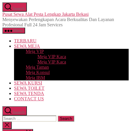
Skip
Search
to
Pusat Sewa Alat Pesta Lengkap Jakarta Bekasi
the
Menyewakan Perlengkapan Acara Berkualitas Dan Layanan
content
Profesional Full 24 Jam Services
Menu
TERBARU
SEWA MEJA
Meja VIP
Meja VIP Kaca
Meja VIP Kaca
Meja Taman
Meja Konsul
Meja IBM
SEWA KURSI
SEWA TOILET
SEWA TENDA
CONTACT US
Search
Search
for:
Close
search