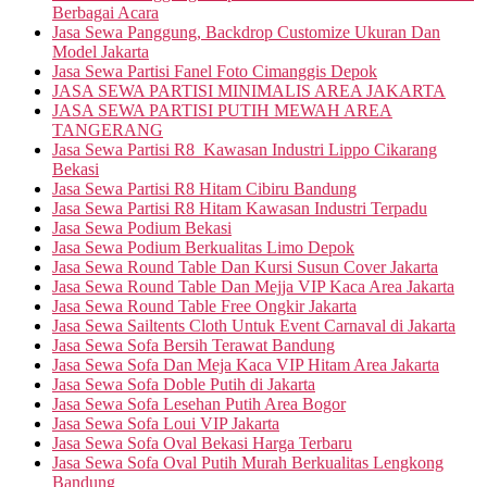
Berbagai Acara
Jasa Sewa Panggung, Backdrop Customize Ukuran Dan
Model Jakarta
Jasa Sewa Partisi Fanel Foto Cimanggis Depok
JASA SEWA PARTISI MINIMALIS AREA JAKARTA
JASA SEWA PARTISI PUTIH MEWAH AREA
TANGERANG
Jasa Sewa Partisi R8 Kawasan Industri Lippo Cikarang
Bekasi
Jasa Sewa Partisi R8 Hitam Cibiru Bandung
Jasa Sewa Partisi R8 Hitam Kawasan Industri Terpadu
Jasa Sewa Podium Bekasi
Jasa Sewa Podium Berkualitas Limo Depok
Jasa Sewa Round Table Dan Kursi Susun Cover Jakarta
Jasa Sewa Round Table Dan Mejja VIP Kaca Area Jakarta
Jasa Sewa Round Table Free Ongkir Jakarta
Jasa Sewa Sailtents Cloth Untuk Event Carnaval di Jakarta
Jasa Sewa Sofa Bersih Terawat Bandung
Jasa Sewa Sofa Dan Meja Kaca VIP Hitam Area Jakarta
Jasa Sewa Sofa Doble Putih di Jakarta
Jasa Sewa Sofa Lesehan Putih Area Bogor
Jasa Sewa Sofa Loui VIP Jakarta
Jasa Sewa Sofa Oval Bekasi Harga Terbaru
Jasa Sewa Sofa Oval Putih Murah Berkualitas Lengkong
Bandung