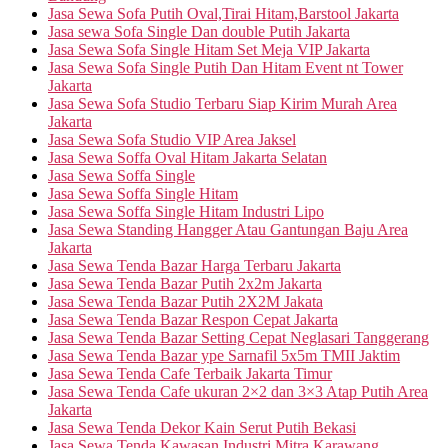
Jasa Sewa Sofa Putih Oval,Tirai Hitam,Barstool Jakarta
Jasa sewa Sofa Single Dan double Putih Jakarta
Jasa Sewa Sofa Single Hitam Set Meja VIP Jakarta
Jasa Sewa Sofa Single Putih Dan Hitam Event nt Tower
Jakarta
Jasa Sewa Sofa Studio Terbaru Siap Kirim Murah Area
Jakarta
Jasa Sewa Sofa Studio VIP Area Jaksel
Jasa Sewa Soffa Oval Hitam Jakarta Selatan
Jasa Sewa Soffa Single
Jasa Sewa Soffa Single Hitam
Jasa Sewa Soffa Single Hitam Industri Lipo
Jasa Sewa Standing Hangger Atau Gantungan Baju Area
Jakarta
Jasa Sewa Tenda Bazar Harga Terbaru Jakarta
Jasa Sewa Tenda Bazar Putih 2x2m Jakarta
Jasa Sewa Tenda Bazar Putih 2X2M Jakata
Jasa Sewa Tenda Bazar Respon Cepat Jakarta
Jasa Sewa Tenda Bazar Setting Cepat Neglasari Tanggerang
Jasa Sewa Tenda Bazar ype Sarnafil 5x5m TMII Jaktim
Jasa Sewa Tenda Cafe Terbaik Jakarta Timur
Jasa Sewa Tenda Cafe ukuran 2×2 dan 3×3 Atap Putih Area
Jakarta
Jasa Sewa Tenda Dekor Kain Serut Putih Bekasi
Jasa Sewa Tenda Kawasan Industri Mitra Karawang