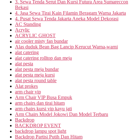
3. Sewa Tenda Serut Dan Kursi Futura Area Sumareccon
Bekasi
4. Jasa Sewa Tirai Kain Filamin Beragam Warna Jakarta
4. Pusat Sewa Tenda Jakarta Aneka Model Dekorasi
AC Standing
Acrylic
ACRYLIC GHOST
air cooler misty fan bundar
Alas duduk Bean Bag Lancip Kerucut Warna-warni
alat catering
alat catering rolltop dan meja
alat pesta
alat pesta meja bundar
alat pesta meja kursi
alat pesta round table
Alat prokes
arm chair vip
Arm Chair VIP Busa Empuk
arm chairs dan tirai hitam
arm chairs kursi vip kayu jati
Arm Chairs Model Jokowi Dan Model Terbaru
Backdrop
BACKDROP EVENT
backdrop lampu spot light
Backdrop Partisi Putih Dan Hitam