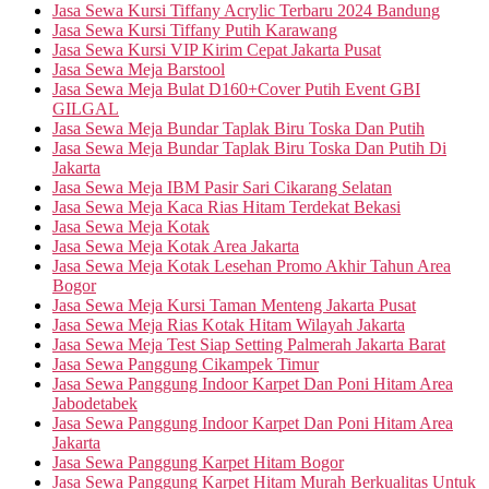
Jasa Sewa Kursi Tiffany Acrylic Terbaru 2024 Bandung
Jasa Sewa Kursi Tiffany Putih Karawang
Jasa Sewa Kursi VIP Kirim Cepat Jakarta Pusat
Jasa Sewa Meja Barstool
Jasa Sewa Meja Bulat D160+Cover Putih Event GBI
GILGAL
Jasa Sewa Meja Bundar Taplak Biru Toska Dan Putih
Jasa Sewa Meja Bundar Taplak Biru Toska Dan Putih Di
Jakarta
Jasa Sewa Meja IBM Pasir Sari Cikarang Selatan
Jasa Sewa Meja Kaca Rias Hitam Terdekat Bekasi
Jasa Sewa Meja Kotak
Jasa Sewa Meja Kotak Area Jakarta
Jasa Sewa Meja Kotak Lesehan Promo Akhir Tahun Area
Bogor
Jasa Sewa Meja Kursi Taman Menteng Jakarta Pusat
Jasa Sewa Meja Rias Kotak Hitam Wilayah Jakarta
Jasa Sewa Meja Test Siap Setting Palmerah Jakarta Barat
Jasa Sewa Panggung Cikampek Timur
Jasa Sewa Panggung Indoor Karpet Dan Poni Hitam Area
Jabodetabek
Jasa Sewa Panggung Indoor Karpet Dan Poni Hitam Area
Jakarta
Jasa Sewa Panggung Karpet Hitam Bogor
Jasa Sewa Panggung Karpet Hitam Murah Berkualitas Untuk