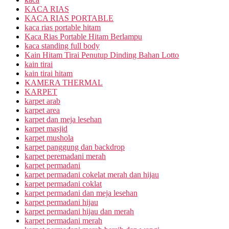
KACA RIAS
KACA RIAS PORTABLE
kaca rias portable hitam
Kaca Rias Portable Hitam Berlampu
kaca standing full body
Kain Hitam Tirai Penutup Dinding Bahan Lotto
kain tirai
kain tirai hitam
KAMERA THERMAL
KARPET
karpet arab
karpet area
karpet dan meja lesehan
karpet masjid
karpet mushola
karpet panggung dan backdrop
karpet peremadani merah
karpet permadani
karpet permadani cokelat merah dan hijau
karpet permadani coklat
karpet permadani dan meja lesehan
karpet permadani hijau
karpet permadani hijau dan merah
karpet permadani merah