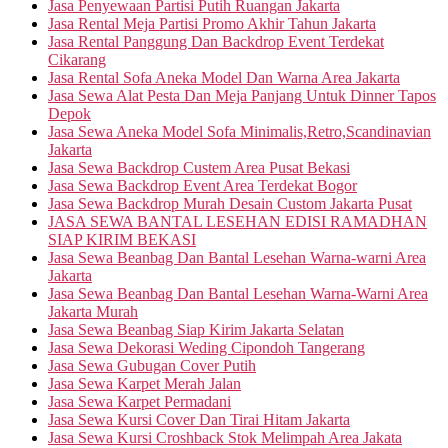
Jasa Penyewaan Partisi Putih Ruangan Jakarta
Jasa Rental Meja Partisi Promo Akhir Tahun Jakarta
Jasa Rental Panggung Dan Backdrop Event Terdekat
Cikarang
Jasa Rental Sofa Aneka Model Dan Warna Area Jakarta
Jasa Sewa Alat Pesta Dan Meja Panjang Untuk Dinner Tapos
Depok
Jasa Sewa Aneka Model Sofa Minimalis,Retro,Scandinavian
Jakarta
Jasa Sewa Backdrop Custem Area Pusat Bekasi
Jasa Sewa Backdrop Event Area Terdekat Bogor
Jasa Sewa Backdrop Murah Desain Custom Jakarta Pusat
JASA SEWA BANTAL LESEHAN EDISI RAMADHAN
SIAP KIRIM BEKASI
Jasa Sewa Beanbag Dan Bantal Lesehan Warna-warni Area
Jakarta
Jasa Sewa Beanbag Dan Bantal Lesehan Warna-Warni Area
Jakarta Murah
Jasa Sewa Beanbag Siap Kirim Jakarta Selatan
Jasa Sewa Dekorasi Weding Cipondoh Tangerang
Jasa Sewa Gubugan Cover Putih
Jasa Sewa Karpet Merah Jalan
Jasa Sewa Karpet Permadani
Jasa Sewa Kursi Cover Dan Tirai Hitam Jakarta
Jasa Sewa Kursi Croshback Stok Melimpah Area Jakata