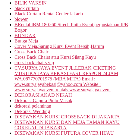
BILIK VAKSIN
black curtain
Black Curtain Rental Center Jakarta
blower
BRental IBM 180×60 Strech Putih Event perpustakaan IPB
Bogor
BUNDAR
Bunga Meja
Cover Meja,Sarung Kursi Event Bersih,Harum
Cross Back Chair
Cross Back Chairs atau Kursi Silang Kayu
cross back chairs vip
CV.SURYA JAYA EVENT JL.LEBAK CIKETING
MUSTIKA JAYA BEKASI FAST RESPON 24 JAM
WA.087770701975 (MBA MITA) Email :
www.suryajayabekasi@yahoo.com Website :
www.suryajayaevent.rentals www.suryajaya.event
DEKORASI AKAD NIKAH
Dekorasi Gapura Pintu Masuk
dekorasi pelaminan
Dekorasi Wedding
DISEWAKAN KURSI CROSSBACK DI JAKARTA
DISEWAKAN KURSI DAN MEJA TAMAN KAYU
COKELAT DI JAKARTA
DISEWAKAN KURSI FUTURA COVER HIJAU