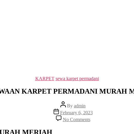
Categories
KARPET
sewa karpet permadani
WAAN KARPET PERMADANI MURAH 
Post
By
admin
author
Post
February 6, 2023
date
on
No Comments
PERSEWAAN
KARPET
MURAH MERIAH
PERMADANI