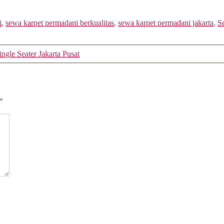
i
,
sewa karpet permadani berkualitas
,
sewa karpet permadani jakarta
,
S
ngle Seater Jakarta Pusat
*