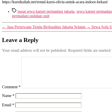
https://kursikuliah.net/rental-kursi-olivia-untuk-acara-indoor-bekasi/
Tags
pusat sewa karpet permadani jakarta
,
sewa karpet permadan
permadani puluhan unit
←
Jasa Persewaan Tenda Berkualitas Jakarta Selatan
→
Sewa Sofa Si
Leave a Reply
Your email address will not be published.
Required fields are marked
Comment
*
Name
*
Email
*