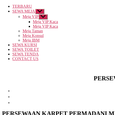
TERBARU
SEWA MEJA
Show
sub
Meja VIP
Show
menu
sub
Meja VIP Kaca
menu
Meja VIP Kaca
Meja Taman
Meja Konsul
Meja IBM
SEWA KURSI
SEWA TOILET
SEWA TENDA
CONTACT US
PERSE
PERSEWAAN KARPET PERMADANI 