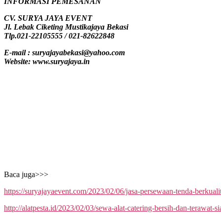
INFORMASI PEMESANAN
CV. SURYA JAYA EVENT
Jl. Lebak Ciketing Mustikajaya Bekasi
Tlp.021-22105555 / 021-82622848
E-mail : suryajayabekasi@yahoo.com
Website: www.suryajaya.in
Baca juga>>>
https://suryajayaevent.com/2023/02/06/jasa-persewaan-tenda-berkualita
http://alatpesta.id/2023/02/03/sewa-alat-catering-bersih-dan-terawat-si